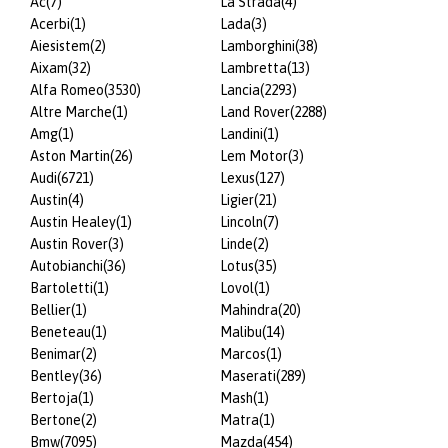
Ac
(7)
La Strada
(4)
Acerbi
(1)
Lada
(3)
Aiesistem
(2)
Lamborghini
(38)
Aixam
(32)
Lambretta
(13)
Alfa Romeo
(3530)
Lancia
(2293)
Altre Marche
(1)
Land Rover
(2288)
Amg
(1)
Landini
(1)
Aston Martin
(26)
Lem Motor
(3)
Audi
(6721)
Lexus
(127)
Austin
(4)
Ligier
(21)
Austin Healey
(1)
Lincoln
(7)
Austin Rover
(3)
Linde
(2)
Autobianchi
(36)
Lotus
(35)
Bartoletti
(1)
Lovol
(1)
Bellier
(1)
Mahindra
(20)
Beneteau
(1)
Malibu
(14)
Benimar
(2)
Marcos
(1)
Bentley
(36)
Maserati
(289)
Bertoja
(1)
Mash
(1)
Bertone
(2)
Matra
(1)
Bmw
(7095)
Mazda
(454)