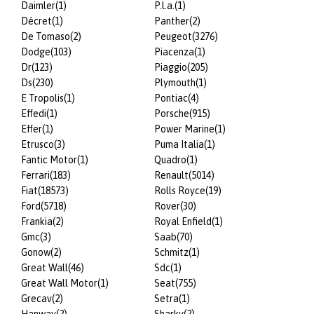
Daimler
(1)
P.l.a.
(1)
Décret
(1)
Panther
(2)
De Tomaso
(2)
Peugeot
(3276)
Dodge
(103)
Piacenza
(1)
Dr
(123)
Piaggio
(205)
Ds
(230)
Plymouth
(1)
E Tropolis
(1)
Pontiac
(4)
Effedi
(1)
Porsche
(915)
Effer
(1)
Power Marine
(1)
Etrusco
(3)
Puma Italia
(1)
Fantic Motor
(1)
Quadro
(1)
Ferrari
(183)
Renault
(5014)
Fiat
(18573)
Rolls Royce
(19)
Ford
(5718)
Rover
(30)
Frankia
(2)
Royal Enfield
(1)
Gmc
(3)
Saab
(70)
Gonow
(2)
Schmitz
(1)
Great Wall
(46)
Sdc
(1)
Great Wall Motor
(1)
Seat
(755)
Grecav
(2)
Setra
(1)