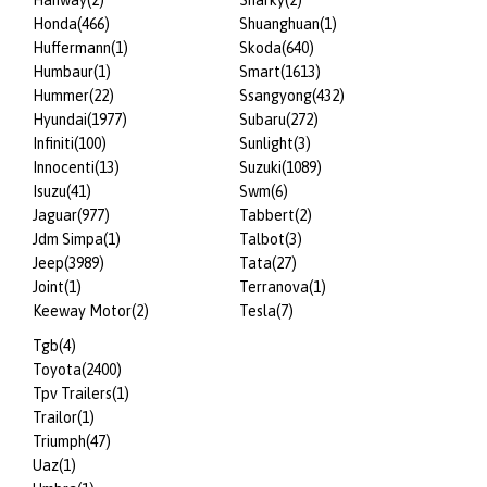
Hanway
(2)
Sharky
(2)
Honda
(466)
Shuanghuan
(1)
Huffermann
(1)
Skoda
(640)
Humbaur
(1)
Smart
(1613)
Hummer
(22)
Ssangyong
(432)
Hyundai
(1977)
Subaru
(272)
Infiniti
(100)
Sunlight
(3)
Innocenti
(13)
Suzuki
(1089)
Isuzu
(41)
Swm
(6)
Jaguar
(977)
Tabbert
(2)
Jdm Simpa
(1)
Talbot
(3)
Jeep
(3989)
Tata
(27)
Joint
(1)
Terranova
(1)
Keeway Motor
(2)
Tesla
(7)
Tgb
(4)
Toyota
(2400)
Tpv Trailers
(1)
Trailor
(1)
Triumph
(47)
Uaz
(1)