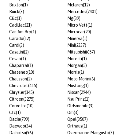
Brixton
(1)
Mclaren
(12)
Buick
(3)
Mercedes
(7401)
C&c
(1)
Mg
(39)
Cadillac
(21)
Micro Vett
(1)
Can Am Brp
(1)
Microcar
(20)
Carado
(12)
Minerva
(1)
Cardi
(3)
Mini
(2337)
Casalini
(2)
Mitsubishi
(657)
Cesab
(1)
Moretti
(1)
Chaparral
(1)
Morgan
(5)
Chatenet
(10)
Morris
(1)
Chausson
(2)
Moto Morini
(6)
Chevrolet
(415)
Mustang
(1)
Chrysler
(145)
Nissan
(2944)
Citroen
(3275)
Nsu Prinz
(1)
Corvette
(10)
Oldsmobile
(3)
Ctc
(1)
Om
(3)
Dacia
(799)
Opel
(3507)
Daewoo
(34)
Orthaus
(1)
Daihatsu
(96)
Overmarine Mangusta
(3)