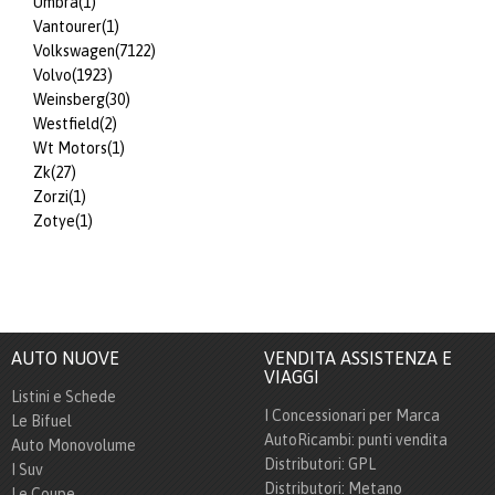
Umbra
(1)
Vantourer
(1)
Volkswagen
(7122)
Volvo
(1923)
Weinsberg
(30)
Westfield
(2)
Wt Motors
(1)
Zk
(27)
Zorzi
(1)
Zotye
(1)
AUTO NUOVE
VENDITA ASSISTENZA E
VIAGGI
Listini e Schede
I Concessionari per Marca
Le Bifuel
AutoRicambi: punti vendita
Auto Monovolume
Distributori: GPL
I Suv
Distributori: Metano
Le Coupe