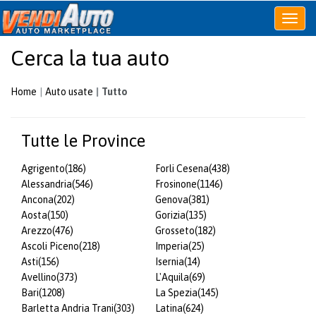
Apri
o
Cerca la tua auto
chiudi
menu
Home
Auto usate
Tutto
Tutte le Province
Agrigento
(186)
Forli Cesena
(438)
Alessandria
(546)
Frosinone
(1146)
Ancona
(202)
Genova
(381)
Aosta
(150)
Gorizia
(135)
Arezzo
(476)
Grosseto
(182)
Ascoli Piceno
(218)
Imperia
(25)
Asti
(156)
Isernia
(14)
Avellino
(373)
L'Aquila
(69)
Bari
(1208)
La Spezia
(145)
Barletta Andria Trani
(303)
Latina
(624)