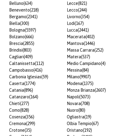
Belluno
(634)
Lecce
(821)
Benevento
(218)
Lecco
(244)
Bergamo
(2341)
Livorno
(354)
Biella
(300)
Lodi
(167)
Bologna
(5597)
Lucca
(2441)
Bolzano
(666)
Macerata
(402)
Brescia
(2855)
Mantova
(1446)
Brindisi
(803)
Massa Carrara
(252)
Cagliari
(409)
Matera
(537)
Caltanissetta
(112)
Medio Campidano
(4)
Campobasso
(416)
Messina
(84)
Carbonia Iglesias
(59)
Milano
(9907)
Caserta
(1774)
Modena
(1375)
Catania
(896)
Monza Brianza
(2607)
Catanzaro
(164)
Napoli
(5073)
Chieti
(277)
Novara
(708)
Como
(828)
Nuoro
(80)
Cosenza
(356)
Ogliastra
(19)
Cremona
(299)
Olbia Tempio
(67)
Crotone
(35)
Oristano
(192)