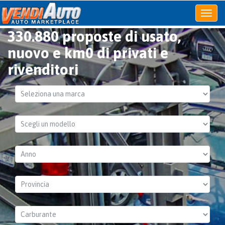
Apri
o
330.880 proposte di usato,
chiudi
menu
nuovo e km0 di privati e
rivenditori