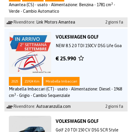
3
Amantea (CS) - usato - Alimentazione: Benzina - 1781 cm
-
Verde - Cambio Automatico
Rivenditore:
Link Motors Amantea
2 giorni fa
VOLKSWAGEN GOLF
NEW 8.5 2.0 TDI 150CV DSG Life Goa
€ 25.990
2025
21924 Km
Mirabella Imbaccari
Mirabella Imbaccari (CT) - usato - Alimentazione: Diesel - 1968
3
cm
- Grigio - Cambio Sequenziale
Rivenditore:
Autoaranzulla.com
2 giorni fa
VOLKSWAGEN GOLF
Golf 2.0 TDI 150 CV DSG SCR Style