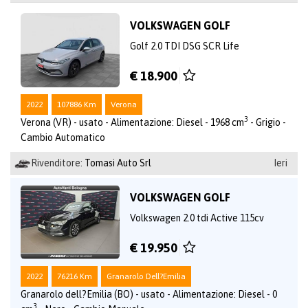
VOLKSWAGEN GOLF
Golf 2.0 TDI DSG SCR Life
€ 18.900
2022
107886 Km
Verona
3
Verona (VR) - usato - Alimentazione: Diesel - 1968 cm
- Grigio -
Cambio Automatico
Rivenditore:
Tomasi Auto Srl
Ieri
VOLKSWAGEN GOLF
Volkswagen 2.0 tdi Active 115cv
€ 19.950
2022
76216 Km
Granarolo Dell?Emilia
Granarolo dell?Emilia (BO) - usato - Alimentazione: Diesel - 0
3