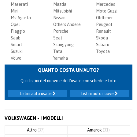
Maserati
Mazda
Mercedes
Mini
Mitsubishi
Moto Guzzi
Mv Agusta
Nissan
Oldtimer
Opel
Others Andere
Peugeot
Piaggio
Porsche
Renault
Saab
Seat
Skoda
Smart
Ssangyong
Subaru
Suzuki
Tata
Toyota
Volvo
Yamaha
QUANTO COSTA UN'AUTO?
Qui i listini del nuovo e dell'usato con schede e foto
Listini auto usate
Listini auto nuove
VOLKSWAGEN - I MODELLI
Altro
(37)
Amarok
(31)