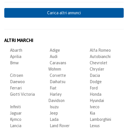
Carica altri annunci
ALTRI MARCHI
Abarth
Adige
Alfa Romeo
Aprilia
Audi
Autobianchi
Bmw
Caravans
Chevrolet
Wohnm
Chrysler
Citroen
Corvette
Dacia
Daewoo
Daihatsu
Dodge
Ferrari
Fiat
Ford
Giotti Victoria
Harley
Honda
Davidson
Hyundai
Infiniti
Isuzu
Iveco
Jaguar
Jeep
Kia
Kymco
Lada
Lamborghini
Lancia
Land Rover
Lexus