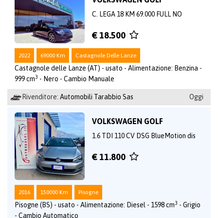
C. LEGA 18 KM 69.000 FULL NO
€ 18.500
2022
69000 Km
Castagnole Delle Lanze
Castagnole delle Lanze (AT) - usato - Alimentazione: Benzina -
3
999 cm
- Nero - Cambio Manuale
Rivenditore:
Automobili Tarabbio Sas
Oggi
VOLKSWAGEN GOLF
1.6 TDI 110 CV DSG BlueMotion dis
€ 11.800
2016
150000 Km
Pisogne
3
Pisogne (BS) - usato - Alimentazione: Diesel - 1598 cm
- Grigio
- Cambio Automatico