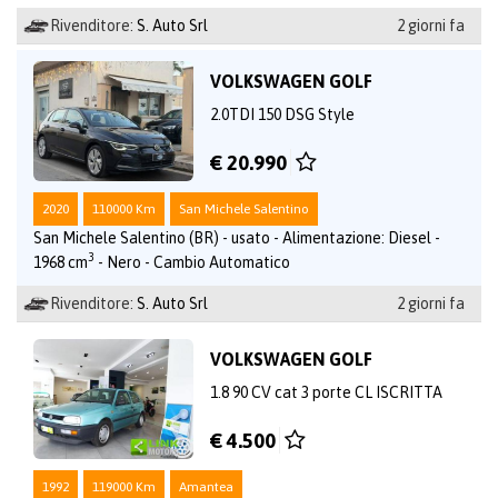
Rivenditore:
S. Auto Srl
2 giorni fa
VOLKSWAGEN GOLF
2.0TDI 150 DSG Style
€ 20.990
2020
110000 Km
San Michele Salentino
San Michele Salentino (BR) - usato - Alimentazione: Diesel -
3
1968 cm
- Nero - Cambio Automatico
Rivenditore:
S. Auto Srl
2 giorni fa
VOLKSWAGEN GOLF
1.8 90 CV cat 3 porte CL ISCRITTA
€ 4.500
1992
119000 Km
Amantea