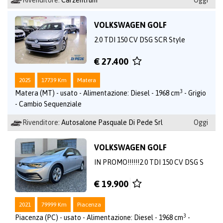
Rivenditore:
Carzentrum
Oggi
VOLKSWAGEN GOLF
2.0 TDI 150 CV DSG SCR Style
€ 27.400
2025
17739 Km
Matera
3
Matera (MT) - usato - Alimentazione: Diesel - 1968 cm
- Grigio
- Cambio Sequenziale
Rivenditore:
Autosalone Pasquale Di Pede Srl
Oggi
VOLKSWAGEN GOLF
IN PROMO!!!!!!2.0 TDI 150 CV DSG S
€ 19.900
2021
79999 Km
Piacenza
3
Piacenza (PC) - usato - Alimentazione: Diesel - 1968 cm
-