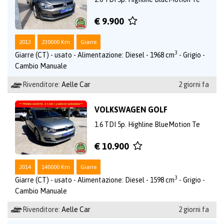
€ 9.900
2013
230000 Km
Giarre
3
Giarre (CT) - usato - Alimentazione: Diesel - 1968 cm
- Grigio -
Cambio Manuale
Rivenditore:
Aelle Car
2 giorni fa
VOLKSWAGEN GOLF
1.6 TDI 5p. Highline BlueMotion Te
€ 10.900
2014
140000 Km
Giarre
3
Giarre (CT) - usato - Alimentazione: Diesel - 1598 cm
- Grigio -
Cambio Manuale
Rivenditore:
Aelle Car
2 giorni fa