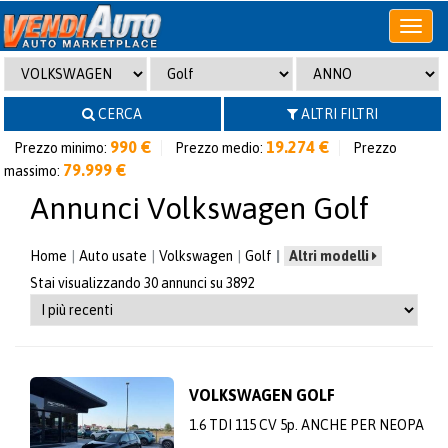
Apri
o
chiudi
menu
CERCA
ALTRI FILTRI
990 €
19.274 €
Prezzo minimo:
Prezzo medio:
Prezzo
79.999 €
massimo:
Annunci Volkswagen Golf
Home
Auto usate
Volkswagen
Golf
Altri modelli
Stai visualizzando 30 annunci su 3892
VOLKSWAGEN GOLF
1.6 TDI 115 CV 5p. ANCHE PER NEOPA