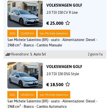
VOLKSWAGEN GOLF
2.0 TDI 150 CV R Line
€ 25.000
2022
111000 Km
San Michele Salentino
San Michele Salentino (BR) - usato - Alimentazione: Diesel -
3
1968 cm
- Bianco - Cambio Manuale
Rivenditore:
S. Auto Srl
2 giorni fa
VOLKSWAGEN GOLF
2.0 TDI 150 DSG Style
€ 18.500
2021
145000 Km
San Michele Salentino
San Michele Salentino (BR) - usato - Alimentazione: Diesel -
3
1968 cm
- Bianco - Cambio Automatico