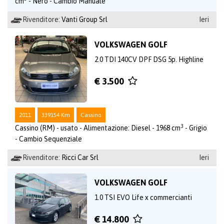
cm
- Nero - Cambio Manuale
Rivenditore:
Vanti Group Srl
Ieri
VOLKSWAGEN GOLF
2.0 TDI 140CV DPF DSG 5p. Highline
€ 3.500
2011
339154 Km
Cassino
3
Cassino (RM) - usato - Alimentazione: Diesel - 1968 cm
- Grigio
- Cambio Sequenziale
Rivenditore:
Ricci Car Srl
Ieri
VOLKSWAGEN GOLF
1.0 TSI EVO Life x commercianti
€ 14.800