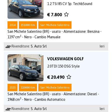
1.2 TSI 85 CV 5p. Tech&Sound
€ 7.800
2014
151000 Km
San Michele Salentino
San Michele Salentino (BR) - usato - Alimentazione: Benzina -
3
1197 cm
- Nero - Cambio Manuale
Rivenditore:
S. Auto Srl
Ieri
VOLKSWAGEN GOLF
2.0TDI 150 DSG Style
€ 20.490
2020
110000 Km
San Michele Salentino
San Michele Salentino (BR) - usato - Alimentazione: Diesel -
3
1968 cm
- Nero - Cambio Automatico
Rivenditore:
S. Auto Srl
Ieri