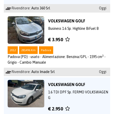
Rivenditore:
Auto 360 Srl
Oggi
VOLKSWAGEN GOLF
Business 1.6 5p. Highline BiFuel B
€ 3.950
2012
281496 Km
Padova
3
Padova (PD) - usato - Alimentazione: Benzina/GPL - 1595 cm
-
Grigio - Cambio Manuale
Rivenditore:
Auto Imade Srl
Oggi
VOLKSWAGEN GOLF
1.6 TDI DPF 5p. FERMO VOLKSWAGEN
G
€ 2.950