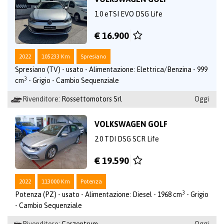
1.0 eTSI EVO DSG Life
€ 16.900
2022
105233 Km
Spresiano
Spresiano (TV) - usato - Alimentazione: Elettrica/Benzina - 999
3
cm
- Grigio - Cambio Sequenziale
Rivenditore:
Rossettomotors Srl
Oggi
VOLKSWAGEN GOLF
2.0 TDI DSG SCR Life
€ 19.590
2022
113000 Km
Potenza
3
Potenza (PZ) - usato - Alimentazione: Diesel - 1968 cm
- Grigio
- Cambio Sequenziale