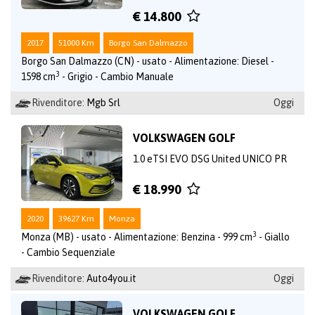
€ 14.800
2017
51000 Km
Borgo San Dalmazzo
Borgo San Dalmazzo (CN) - usato - Alimentazione: Diesel -
3
1598 cm
- Grigio - Cambio Manuale
Rivenditore:
Mgb Srl
Oggi
VOLKSWAGEN GOLF
1.0 eTSI EVO DSG United UNICO PR
€ 18.990
2020
39627 Km
Monza
3
Monza (MB) - usato - Alimentazione: Benzina - 999 cm
- Giallo
- Cambio Sequenziale
Rivenditore:
Auto4you.it
Oggi
VOLKSWAGEN GOLF