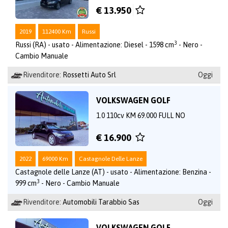
€ 13.950
2019
112400 Km
Russi
3
Russi (RA) - usato - Alimentazione: Diesel - 1598 cm
- Nero -
Cambio Manuale
Rivenditore:
Rossetti Auto Srl
Oggi
VOLKSWAGEN GOLF
1.0 110cv KM 69.000 FULL NO
€ 16.900
2022
69000 Km
Castagnole Delle Lanze
Castagnole delle Lanze (AT) - usato - Alimentazione: Benzina -
3
999 cm
- Nero - Cambio Manuale
Rivenditore:
Automobili Tarabbio Sas
Oggi
VOLKSWAGEN GOLF