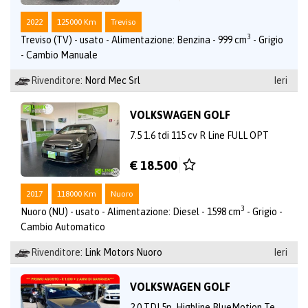
2022
125000 Km
Treviso
3
Treviso (TV) - usato - Alimentazione: Benzina - 999 cm
- Grigio
- Cambio Manuale
Rivenditore:
Nord Mec Srl
Ieri
VOLKSWAGEN GOLF
7.5 1.6 tdi 115 cv R Line FULL OPT
€ 18.500
2017
118000 Km
Nuoro
3
Nuoro (NU) - usato - Alimentazione: Diesel - 1598 cm
- Grigio -
Cambio Automatico
Rivenditore:
Link Motors Nuoro
Ieri
VOLKSWAGEN GOLF
2.0 TDI 5p. Highline BlueMotion Te