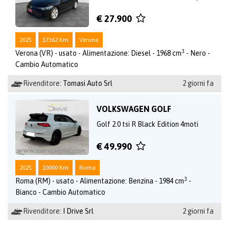
€ 27.900
2025
17362 Km
Verona
3
Verona (VR) - usato - Alimentazione: Diesel - 1968 cm
- Nero -
Cambio Automatico
Rivenditore:
Tomasi Auto Srl
2 giorni fa
VOLKSWAGEN GOLF
Golf 2.0 tsi R Black Edition 4moti
€ 49.990
2025
10000 Km
Roma
3
Roma (RM) - usato - Alimentazione: Benzina - 1984 cm
-
Bianco - Cambio Automatico
Rivenditore:
I Drive Srl
2 giorni fa