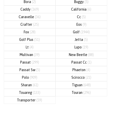
Bora
(2)
Buggy
(5)
Caddy
(169)
California
(6)
Caravelle
(36)
Cc
(5)
Crafter
(25)
Eos
(9)
Fox
(28)
Golf
(1944)
Golf Plus
(51)
Jetta
(5)
Lt
(4)
Lupo
(19)
Multivan
(39)
New Beetle
(88)
Passat
(299)
Passat Cc
(1)
Passat Sw
(5)
Phaeton
(4)
Polo
(909)
Scirocco
(21)
Sharan
(61)
Tiguan
(648)
Touareg
(133)
Touran
(296)
Transporter
(59)