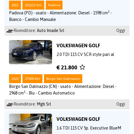
2011
256113 Km
Padova
3
Padova (PD) - usato - Alimentazione: Diesel - 1598 cm
-
Bianco - Cambio Manuale
Rivenditore:
Auto Imade Srl
Oggi
VOLKSWAGEN GOLF
2.0 TDI 115 CV SCR style pari al
€ 21.800
2022
27000 Km
Borgo San Dalmazzo
Borgo San Dalmazzo (CN) - usato - Alimentazione: Diesel -
3
1968 cm
- Blu - Cambio Automatico
Rivenditore:
Mgb Srl
Oggi
VOLKSWAGEN GOLF
1.6 TDI 115 CV 5p. Executive BlueM