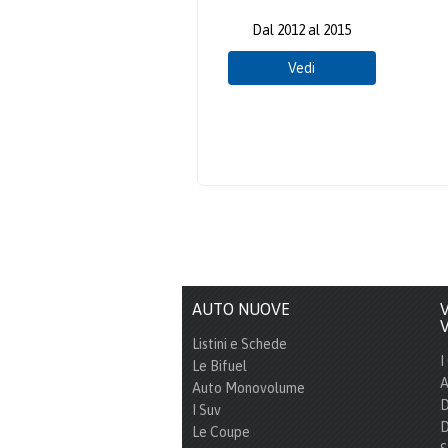
Dal 2012 al 2015
Vedi
AUTO NUOVE
V
V
Listini e Schede
I
Le Bifuel
A
Auto Monovolume
D
I Suv
D
Le Coupe