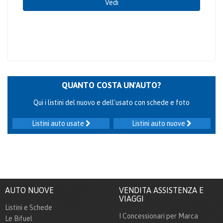
Vedi
QUANTO COSTA UN'AUTO?
Qui i listini del nuovo e dell'usato con schede e foto
Listini auto usate
Listini auto nuove
AUTO NUOVE
VENDITA ASSISTENZA E
VIAGGI
Listini e Schede
I Concessionari per Marca
Le Bifuel