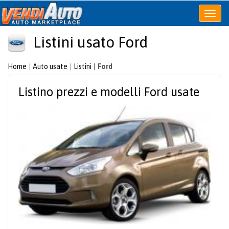
Apri
o
Listini usato Ford
chiudi
menu
Home
Auto usate
Listini
Ford
Listino prezzi e modelli Ford usate