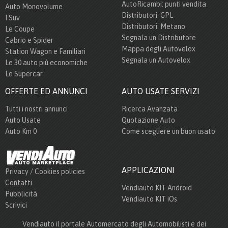
AutoRicambi: punti vendita
Auto Monovolume
Distributori: GPL
I Suv
Distributori: Metano
Le Coupe
Segnala un Distributore
Cabrio e Spider
Mappa degli Autovelox
Station Wagon e Familiari
Segnala un Autovelox
Le 30 auto più economiche
Le Supercar
OFFERTE ED ANNUNCI
AUTO USATE SERVIZI
Tutti i nostri annunci
Ricerca Avanzata
Auto Usate
Quotazione Auto
Auto Km 0
Come scegliere un buon usato
APPLICAZIONI
Privacy / Cookies policies
Contatti
Vendiauto KIT Android
Pubblicità
Vendiauto KIT iOs
Scrivici
Vendiauto il portale Automercato degli Automobilisti e dei