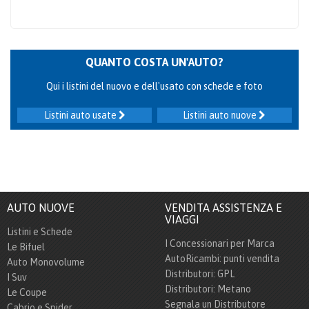
QUANTO COSTA UN'AUTO?
Qui i listini del nuovo e dell'usato con schede e foto
Listini auto usate
Listini auto nuove
AUTO NUOVE
VENDITA ASSISTENZA E
VIAGGI
Listini e Schede
I Concessionari per Marca
Le Bifuel
AutoRicambi: punti vendita
Auto Monovolume
Distributori: GPL
I Suv
Distributori: Metano
Le Coupe
Segnala un Distributore
Cabrio e Spider