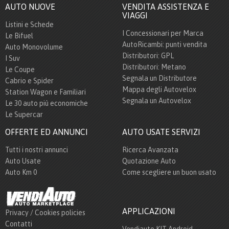
AUTO NUOVE
VENDITA ASSISTENZA E
VIAGGI
Listini e Schede
I Concessionari per Marca
Le Bifuel
AutoRicambi: punti vendita
Auto Monovolume
Distributori: GPL
I Suv
Distributori: Metano
Le Coupe
Segnala un Distributore
Cabrio e Spider
Mappa degli Autovelox
Station Wagon e Familiari
Segnala un Autovelox
Le 30 auto più economiche
Le Supercar
OFFERTE ED ANNUNCI
AUTO USATE SERVIZI
Tutti i nostri annunci
Ricerca Avanzata
Auto Usate
Quotazione Auto
Auto Km 0
Come scegliere un buon usato
APPLICAZIONI
Privacy / Cookies policies
Contatti