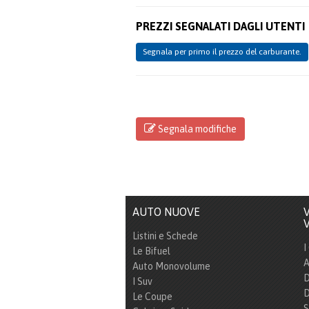
PREZZI SEGNALATI DAGLI UTENTI
Segnala per primo il prezzo del carburante.
Segnala modifiche
AUTO NUOVE
V
V
Listini e Schede
I
Le Bifuel
A
Auto Monovolume
D
I Suv
D
Le Coupe
S