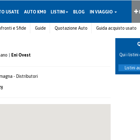
TO USATE
AUTO KM0
LISTINI
BLOG
IN VIAGGIO
fronti e Sfide
Guide
Quotazione Auto
Guida acquisto usato
Qui i listi
tano
Eni Ovest
Listini 
agna - Distributori
78