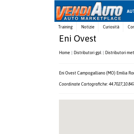
AU
Training
Notizie
Curiosità
Con
Eni Ovest
Home
Distributori gpl
Distributori me
Eni Ovest Campogalliano (MO) Emilia Rom
Coordinate Cartografiche: 44.7027,10.84