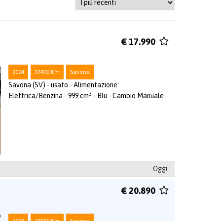
€ 17.990
2024
37400 Km
Savona
Savona (SV) - usato - Alimentazione:
3
Elettrica/Benzina - 999 cm
- Blu - Cambio Manuale
Oggi
€ 20.890
2023
27000 Km
Savona