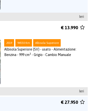
Ieri
€ 13.990
2019
94550 Km
Albisola Superiore
Albisola Superiore (SV) - usato - Alimentazione:
3
Benzina - 999 cm
- Grigio - Cambio Manuale
Ieri
€ 27.950