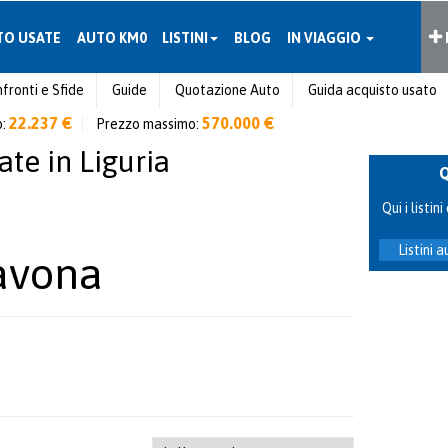
TO USATE
AUTO KM0
LISTINI
BLOG
IN VIAGGIO
fronti e Sfide
Guide
Quotazione Auto
Guida acquisto usato
22.237 €
570.000 €
o:
Prezzo massimo:
te in Liguria
Qui i listi
Listini 
avona