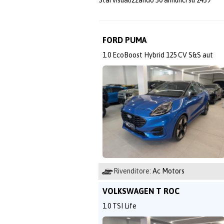
Stai visualizzando 30 annunci su 2439
FORD PUMA
1.0 EcoBoost Hybrid 125 CV S&S aut
Rivenditore:
Ac Motors
VOLKSWAGEN T ROC
1.0 TSI Life