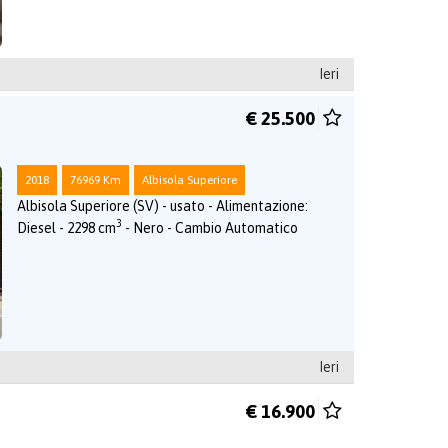
Ieri
€ 25.500
2018
76969 Km
Albisola Superiore
Albisola Superiore (SV) - usato - Alimentazione:
3
Diesel - 2298 cm
- Nero - Cambio Automatico
Ieri
€ 16.900