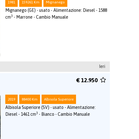
1981
159261 Km
Mignanego
Mignanego (GE) - usato - Alimentazione: Diesel - 1588
3
cm
- Marrone - Cambio Manuale
Ieri
€ 12.950
2019
88400 Km
Albisola Superiore
Albisola Superiore (SV) - usato - Alimentazione:
3
Diesel - 1461 cm
- Bianco - Cambio Manuale