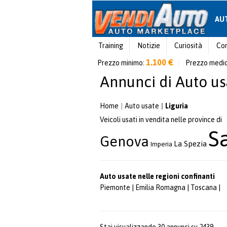
AU
Training
Notizie
Curiosità
Con
1.100 €
Prezzo minimo:
Prezzo medi
Annunci di Auto usa
Home
Auto usate
Liguria
Veicoli usati in vendita nelle province di
S
Genova
La Spezia
Imperia
Auto usate nelle regioni confinanti
Piemonte
|
Emilia Romagna
|
Toscana
|