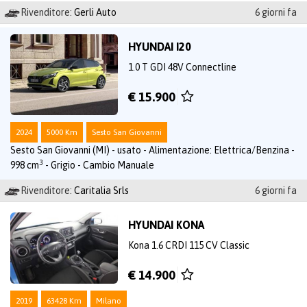
Rivenditore:
Gerli Auto
6 giorni fa
HYUNDAI I20
1.0 T GDI 48V Connectline
€ 15.900
2024
5000 Km
Sesto San Giovanni
Sesto San Giovanni (MI) - usato - Alimentazione: Elettrica/Benzina -
3
998 cm
- Grigio - Cambio Manuale
Rivenditore:
Caritalia Srls
6 giorni fa
HYUNDAI KONA
Kona 1.6 CRDI 115 CV Classic
€ 14.900
2019
63428 Km
Milano