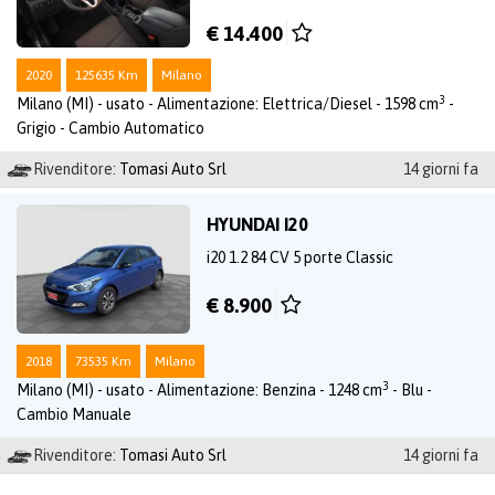
€ 14.400
2020
125635 Km
Milano
3
Milano (MI) - usato - Alimentazione: Elettrica/Diesel - 1598 cm
-
Grigio - Cambio Automatico
Rivenditore:
Tomasi Auto Srl
14 giorni fa
HYUNDAI I20
i20 1.2 84 CV 5 porte Classic
€ 8.900
2018
73535 Km
Milano
3
Milano (MI) - usato - Alimentazione: Benzina - 1248 cm
- Blu -
Cambio Manuale
Rivenditore:
Tomasi Auto Srl
14 giorni fa