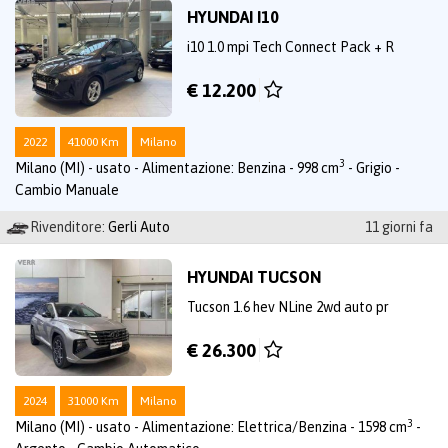
HYUNDAI I10
i10 1.0 mpi Tech Connect Pack + R
€ 12.200
2022
41000 Km
Milano
3
Milano (MI) - usato - Alimentazione: Benzina - 998 cm
- Grigio -
Cambio Manuale
Rivenditore:
Gerli Auto
11 giorni fa
HYUNDAI TUCSON
Tucson 1.6 hev NLine 2wd auto pr
€ 26.300
2024
31000 Km
Milano
3
Milano (MI) - usato - Alimentazione: Elettrica/Benzina - 1598 cm
-