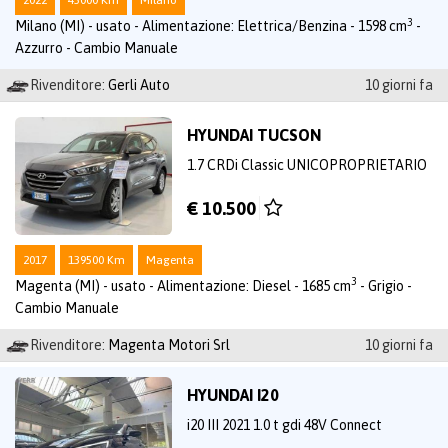
2022
45000 Km
Milano
3
Milano (MI) - usato - Alimentazione: Elettrica/Benzina - 1598 cm
-
Azzurro - Cambio Manuale
Rivenditore:
Gerli Auto
10 giorni fa
HYUNDAI TUCSON
1.7 CRDi Classic UNICOPROPRIETARIO
€ 10.500
2017
139500 Km
Magenta
3
Magenta (MI) - usato - Alimentazione: Diesel - 1685 cm
- Grigio -
Cambio Manuale
Rivenditore:
Magenta Motori Srl
10 giorni fa
HYUNDAI I20
i20 III 2021 1.0 t gdi 48V Connect