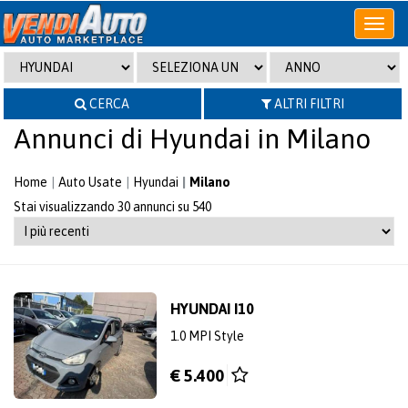
Apri
o
chiudi
menu
CERCA
ALTRI FILTRI
Annunci di Hyundai in Milano
Home
Auto Usate
Hyundai
Milano
Stai visualizzando 30 annunci su 540
HYUNDAI I10
1.0 MPI Style
€ 5.400