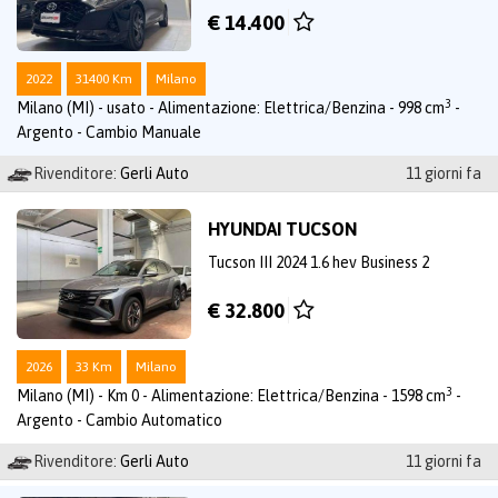
€ 14.400
2022
31400 Km
Milano
3
Milano (MI) - usato - Alimentazione: Elettrica/Benzina - 998 cm
-
Argento - Cambio Manuale
Rivenditore:
Gerli Auto
11 giorni fa
HYUNDAI TUCSON
Tucson III 2024 1.6 hev Business 2
€ 32.800
2026
33 Km
Milano
3
Milano (MI) - Km 0 - Alimentazione: Elettrica/Benzina - 1598 cm
-
Argento - Cambio Automatico
Rivenditore:
Gerli Auto
11 giorni fa