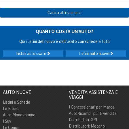
Carica altri annunci
QUANTO COSTA UN'AUTO?
Qui i listini del nuovo e dell'usato con schede e foto
Listini auto usate
Listini auto nuove
AUTO NUOVE
VENDITA ASSISTENZA E
VIAGGI
Listini e Schede
I Concessionari per Marca
Le Bifuel
AutoRicambi: punti vendita
Auto Monovolume
Distributori: GPL
I Suv
Distributori: Metano
Le Coupe