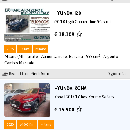
HYUNDAI I20
i20 1.0 t gdi Connectline 90cv mt
€ 18.109
2026
33 Km
Milano
3
Milano (MI) - usato - Alimentazione: Benzina - 998 cm
- Argento -
Cambio Manuale
Rivenditore:
Gerli Auto
5 giorni fa
HYUNDAI KONA
Kona I 2017 1.6 hev Xprime Safety
€ 15.900
2020
64000 Km
Milano