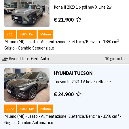
Kona II 2023 1.6 gdi hev X Line 2w
€ 21.900
2023
58000 Km
Milano
3
Milano (MI) - usato - Alimentazione: Elettrica/Benzina - 1580 cm
-
Grigio - Cambio Sequenziale
Rivenditore:
Gerli Auto
10 giorni fa
HYUNDAI TUCSON
Tucson III 2021 1.6 hev Exellence
€ 24.900
2022
45000 Km
Milano
3
Milano (MI) - usato - Alimentazione: Elettrica/Benzina - 1598 cm
-
Grigio - Cambio Automatico