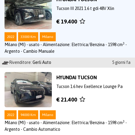
Tucson III 2021 1.6 t gdi 48V Xlin
€ 19.400
2022
33000 Km
Milano
3
Milano (MI) - usato - Alimentazione: Elettrica/Benzina - 1598 cm
-
Argento - Cambio Manuale
Rivenditore:
Gerli Auto
5 giorni fa
HYUNDAI TUCSON
Tucson 1.6 hev Exellence Lounge Pa
€ 21.400
2022
94000 Km
Milano
3
Milano (MI) - usato - Alimentazione: Elettrica/Benzina - 1598 cm
-
Argento - Cambio Automatico