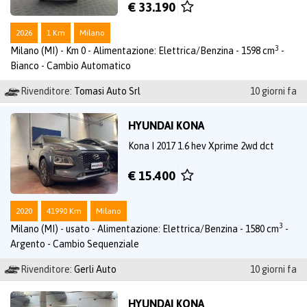
€ 33.190
2026
1 Km
Milano
3
Milano (MI) - Km 0 - Alimentazione: Elettrica/Benzina - 1598 cm
-
Bianco - Cambio Automatico
Rivenditore:
Tomasi Auto Srl
10 giorni fa
HYUNDAI KONA
Kona I 2017 1.6 hev Xprime 2wd dct
€ 15.400
2020
41990 Km
Milano
3
Milano (MI) - usato - Alimentazione: Elettrica/Benzina - 1580 cm
-
Argento - Cambio Sequenziale
Rivenditore:
Gerli Auto
10 giorni fa
HYUNDAI KONA