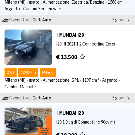
3
Milano (MI) - usato - Alimentazione: Elettrica/Benzina - 1580 cm
-
Argento - Cambio Sequenziale
Rivenditore:
Gerli Auto
5 giorni fa
HYUNDAI I20
i20 III 2021 1.2 Connectline Exter
€ 13.500
2023
68500 Km
Milano
3
Milano (MI) - usato - Alimentazione: GPL - 1197 cm
- Argento -
Cambio Manuale
Rivenditore:
Gerli Auto
5 giorni fa
HYUNDAI I20
i20 1.0 t gdi Connectline 90cv mt