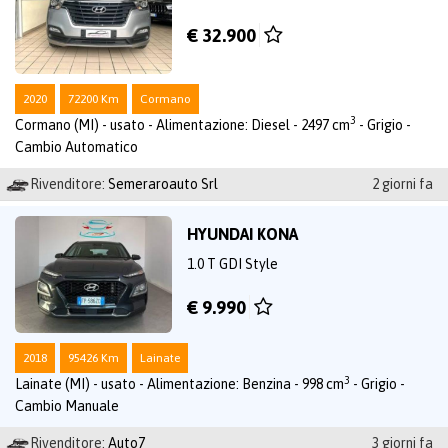
€ 32.900
2020
72200 Km
Cormano
3
Cormano (MI) - usato - Alimentazione: Diesel - 2497 cm
- Grigio -
Cambio Automatico
Rivenditore:
Semeraroauto Srl
2 giorni fa
HYUNDAI KONA
1.0 T GDI Style
€ 9.990
2018
95426 Km
Lainate
3
Lainate (MI) - usato - Alimentazione: Benzina - 998 cm
- Grigio -
Cambio Manuale
Rivenditore:
Auto7
3 giorni fa