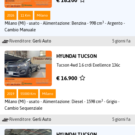
€ 18.200
2026
11 Km
Milano
3
Milano (MI) - usato - Alimentazione: Benzina - 998 cm
- Argento -
Cambio Manuale
Rivenditore:
Gerli Auto
5 giorni fa
HYUNDAI TUCSON
Tucson 4wd 1.6 crdi Exellence 136c
€ 16.900
2019
55000 Km
Milano
3
Milano (MI) - usato - Alimentazione: Diesel - 1598 cm
- Grigio -
Cambio Sequenziale
Rivenditore:
Gerli Auto
5 giorni fa
HYUNDAI TUCSON