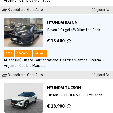
Argento - Cambio Automatico
Rivenditore:
Gerli Auto
11 giorni fa
HYUNDAI BAYON
Bayon 1.0 t gdi 48V Xline Led Pack
€ 13.400
2022
53000 Km
Milano
3
Milano (MI) - usato - Alimentazione: Elettrica/Benzina - 998 cm
-
Argento - Cambio Manuale
Rivenditore:
Gerli Auto
11 giorni fa
HYUNDAI TUCSON
Tucson 1.6 CRDI 48V DCT Exellence
€ 18.900