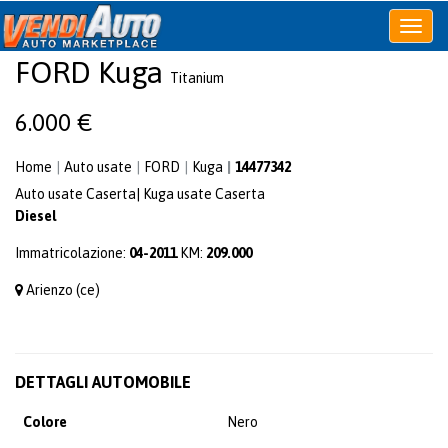
Apri
o
FORD
Kuga
chiudi
Titanium
menu
6.000 €
Home
Auto usate
FORD
Kuga
14477342
Auto usate Caserta
|
Kuga usate Caserta
Diesel
Immatricolazione:
04-2011
KM:
209.000
Arienzo (ce)
DETTAGLI AUTOMOBILE
Colore
Nero