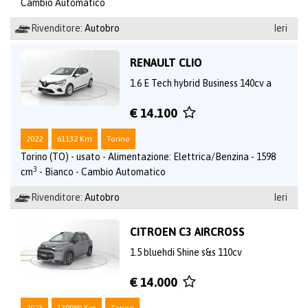
Cambio Automatico
Rivenditore:
Autobro
Ieri
RENAULT CLIO
1.6 E Tech hybrid Business 140cv a
€ 14.100
2022
61132 Km
Torino
Torino (TO) - usato - Alimentazione: Elettrica/Benzina - 1598
3
cm
- Bianco - Cambio Automatico
Rivenditore:
Autobro
Ieri
CITROEN C3 AIRCROSS
1.5 bluehdi Shine s&s 110cv
€ 14.000
2023
130980 Km
Torino