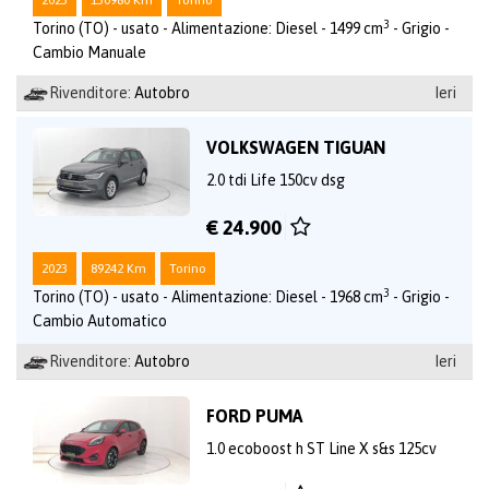
3
Torino (TO) - usato - Alimentazione: Diesel - 1499 cm
- Grigio -
Cambio Manuale
Rivenditore:
Autobro
Ieri
VOLKSWAGEN TIGUAN
2.0 tdi Life 150cv dsg
€ 24.900
2023
89242 Km
Torino
3
Torino (TO) - usato - Alimentazione: Diesel - 1968 cm
- Grigio -
Cambio Automatico
Rivenditore:
Autobro
Ieri
FORD PUMA
1.0 ecoboost h ST Line X s&s 125cv