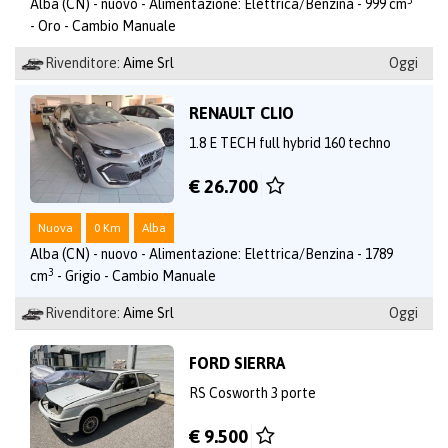
Alba (CN) - nuovo - Alimentazione: Elettrica/Benzina - 999 cm
- Oro - Cambio Manuale
Rivenditore:
Aime Srl
Oggi
RENAULT CLIO
1.8 E TECH full hybrid 160 techno
€ 26.700
Nuova
0 Km
Alba
Alba (CN) - nuovo - Alimentazione: Elettrica/Benzina - 1789
3
cm
- Grigio - Cambio Manuale
Rivenditore:
Aime Srl
Oggi
FORD SIERRA
RS Cosworth 3 porte
€ 9.500