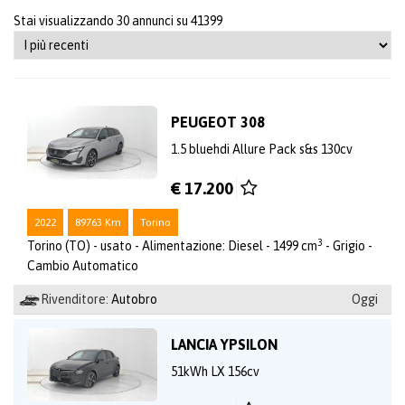
Stai visualizzando 30 annunci su 41399
PEUGEOT 308
1.5 bluehdi Allure Pack s&s 130cv
€ 17.200
2022
89763 Km
Torino
3
Torino (TO) - usato - Alimentazione: Diesel - 1499 cm
- Grigio -
Cambio Automatico
Rivenditore:
Autobro
Oggi
LANCIA YPSILON
51kWh LX 156cv