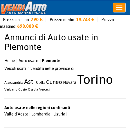
Apri
o
290 €
19.743 €
Prezzo minimo:
Prezzo medio:
Prezzo
chiudi
690.000 €
massimo:
menu
Annunci di Auto usate in
Piemonte
Home
Auto usate
Piemonte
Veicoli usati in vendita nelle province di
Torino
Asti
Cuneo
Novara
Alessandria
Biella
Verbano Cusio Ossola
Vercelli
Auto usate nelle regioni confinanti
Valle d'Aosta
|
Lombardia
|
Liguria
|