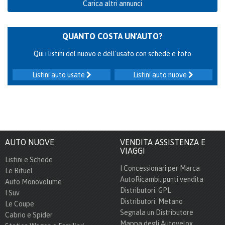
Carica altri annunci
QUANTO COSTA UN'AUTO?
Qui i listini del nuovo e dell'usato con schede e foto
Listini auto usate
Listini auto nuove
AUTO NUOVE
VENDITA ASSISTENZA E
VIAGGI
Listini e Schede
I Concessionari per Marca
Le Bifuel
AutoRicambi: punti vendita
Auto Monovolume
Distributori: GPL
I Suv
Distributori: Metano
Le Coupe
Segnala un Distributore
Cabrio e Spider
Mappa degli Autovelox