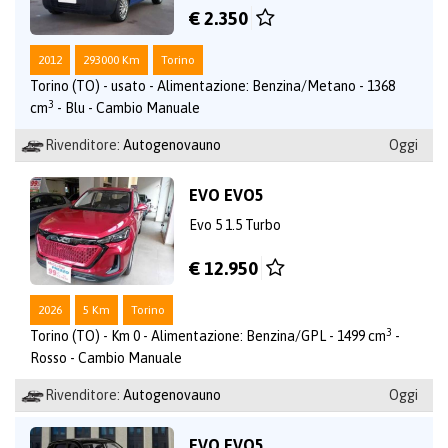
€ 2.350
2012
293000 Km
Torino
Torino (TO) - usato - Alimentazione: Benzina/Metano - 1368
3
cm
- Blu - Cambio Manuale
Rivenditore:
Autogenovauno
Oggi
EVO EVO5
Evo 5 1.5 Turbo
€ 12.950
2026
5 Km
Torino
3
Torino (TO) - Km 0 - Alimentazione: Benzina/GPL - 1499 cm
-
Rosso - Cambio Manuale
Rivenditore:
Autogenovauno
Oggi
EVO EVO5