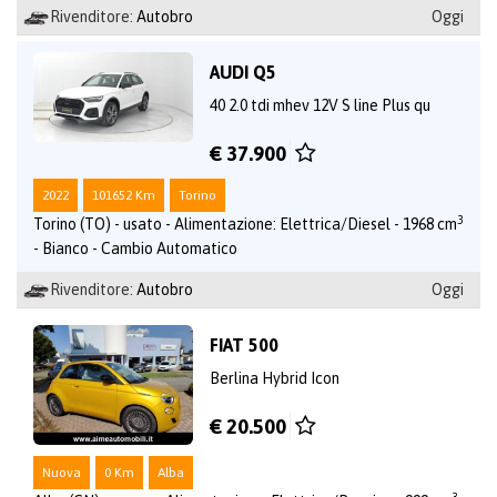
Rivenditore:
Autobro
Oggi
AUDI Q5
40 2.0 tdi mhev 12V S line Plus qu
€ 37.900
2022
101652 Km
Torino
3
Torino (TO) - usato - Alimentazione: Elettrica/Diesel - 1968 cm
- Bianco - Cambio Automatico
Rivenditore:
Autobro
Oggi
FIAT 500
Berlina Hybrid Icon
€ 20.500
Nuova
0 Km
Alba
3