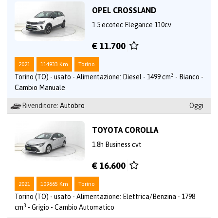
OPEL CROSSLAND
1.5 ecotec Elegance 110cv
€ 11.700
2021
114933 Km
Torino
3
Torino (TO) - usato - Alimentazione: Diesel - 1499 cm
- Bianco -
Cambio Manuale
Rivenditore:
Autobro
Oggi
TOYOTA COROLLA
1.8h Business cvt
€ 16.600
2021
109665 Km
Torino
Torino (TO) - usato - Alimentazione: Elettrica/Benzina - 1798
3
cm
- Grigio - Cambio Automatico