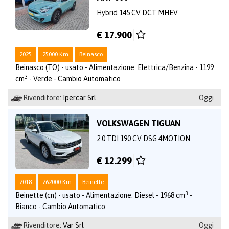
Hybrid 145 CV DCT MHEV
€ 17.900
2025
25000 Km
Beinasco
Beinasco (TO) - usato - Alimentazione: Elettrica/Benzina - 1199
3
cm
- Verde - Cambio Automatico
Rivenditore:
Ipercar Srl
Oggi
VOLKSWAGEN TIGUAN
2.0 TDI 190 CV DSG 4MOTION
€ 12.299
2018
262000 Km
Beinette
3
Beinette (cn) - usato - Alimentazione: Diesel - 1968 cm
-
Bianco - Cambio Automatico
Rivenditore:
Var Srl
Oggi