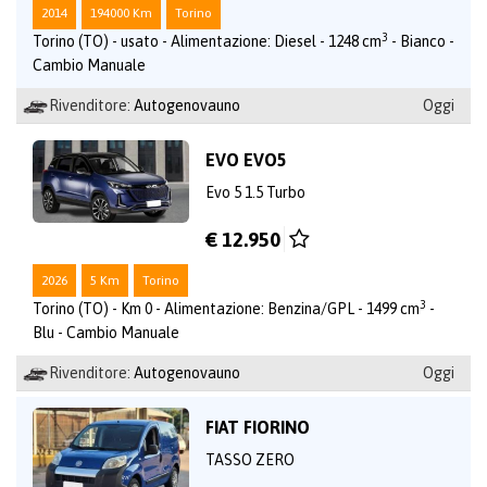
2014
194000 Km
Torino
3
Torino (TO) - usato - Alimentazione: Diesel - 1248 cm
- Bianco -
Cambio Manuale
Rivenditore:
Autogenovauno
Oggi
EVO EVO5
Evo 5 1.5 Turbo
€ 12.950
2026
5 Km
Torino
3
Torino (TO) - Km 0 - Alimentazione: Benzina/GPL - 1499 cm
-
Blu - Cambio Manuale
Rivenditore:
Autogenovauno
Oggi
FIAT FIORINO
TASSO ZERO