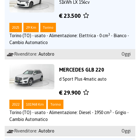
51kWh LX 156cv
€ 23.500
2025
29 Km
Torino
3
Torino (TO) - usato - Alimentazione: Elettrica - 0 cm
- Bianco -
Cambio Automatico
Rivenditore:
Autobro
Oggi
MERCEDES GLB 220
d Sport Plus 4matic auto
€ 29.900
2022
101968 Km
Torino
3
Torino (TO) - usato - Alimentazione: Diesel - 1950 cm
- Grigio -
Cambio Automatico
Rivenditore:
Autobro
Oggi