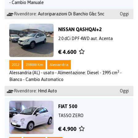
- Cambio Manuale
Rivenditore:
Autoriparazioni Di Banchio G&c Snc
Oggi
NISSAN QASHQAI+2
2.0 dCi DPF 4WD aut. Acenta
€ 4.600
2012
238000 Km
Alessandria
3
Alessandria (AL) - usato - Alimentazione: Diesel - 1995 cm
-
Bianco - Cambio Automatico
Rivenditore:
Hmd Auto
Oggi
FIAT 500
TASSO ZERO
€ 4.900