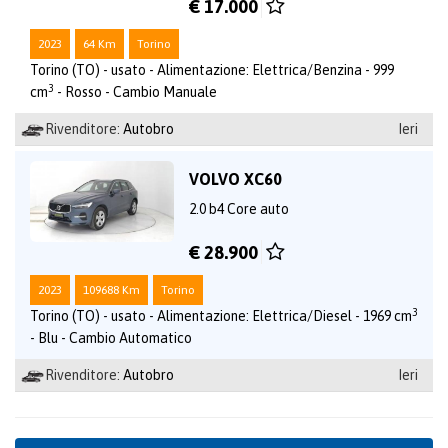
€ 17.000
2023
64 Km
Torino
Torino (TO) - usato - Alimentazione: Elettrica/Benzina - 999
3
cm
- Rosso - Cambio Manuale
Rivenditore:
Autobro
Ieri
VOLVO XC60
2.0 b4 Core auto
€ 28.900
2023
109688 Km
Torino
3
Torino (TO) - usato - Alimentazione: Elettrica/Diesel - 1969 cm
- Blu - Cambio Automatico
Rivenditore:
Autobro
Ieri