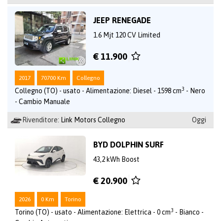
JEEP RENEGADE
1.6 Mjt 120 CV Limited
€ 11.900
2017
70700 Km
Collegno
3
Collegno (TO) - usato - Alimentazione: Diesel - 1598 cm
- Nero
- Cambio Manuale
Rivenditore:
Link Motors Collegno
Oggi
BYD DOLPHIN SURF
43,2 kWh Boost
€ 20.900
2026
0 Km
Torino
3
Torino (TO) - usato - Alimentazione: Elettrica - 0 cm
- Bianco -