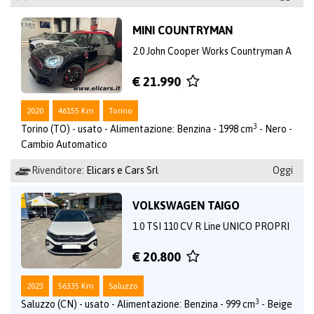
MINI COUNTRYMAN
2.0 John Cooper Works Countryman A
€ 21.990
2020
46155 Km
Torino
3
Torino (TO) - usato - Alimentazione: Benzina - 1998 cm
- Nero -
Cambio Automatico
Rivenditore:
Elicars e Cars Srl
Oggi
VOLKSWAGEN TAIGO
1.0 TSI 110 CV R Line UNICO PROPRI
€ 20.800
2023
56335 Km
Saluzzo
3
Saluzzo (CN) - usato - Alimentazione: Benzina - 999 cm
- Beige