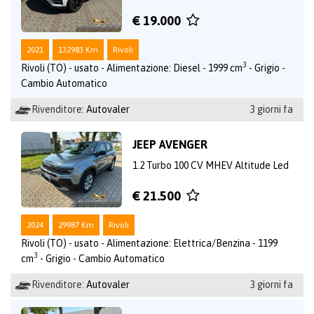
€ 19.000
2021
132983 Km
Rivoli
3
Rivoli (TO) - usato - Alimentazione: Diesel - 1999 cm
- Grigio -
Cambio Automatico
Rivenditore:
Autovaler
3 giorni fa
JEEP AVENGER
1.2 Turbo 100 CV MHEV Altitude Led
€ 21.500
2024
29987 Km
Rivoli
Rivoli (TO) - usato - Alimentazione: Elettrica/Benzina - 1199
3
cm
- Grigio - Cambio Automatico
Rivenditore:
Autovaler
3 giorni fa