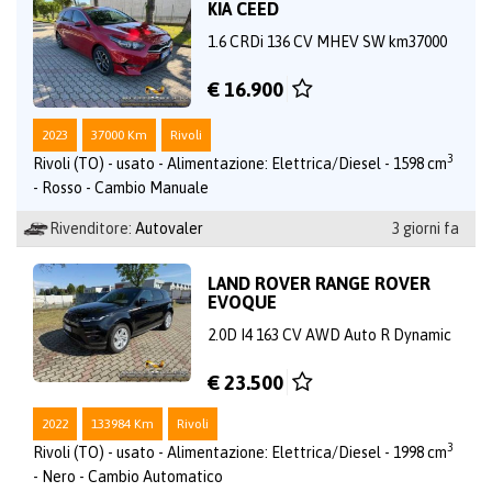
KIA CEED
1.6 CRDi 136 CV MHEV SW km37000
€ 16.900
2023
37000 Km
Rivoli
3
Rivoli (TO) - usato - Alimentazione: Elettrica/Diesel - 1598 cm
- Rosso - Cambio Manuale
Rivenditore:
Autovaler
3 giorni fa
LAND ROVER RANGE ROVER
EVOQUE
2.0D I4 163 CV AWD Auto R Dynamic
€ 23.500
2022
133984 Km
Rivoli
3
Rivoli (TO) - usato - Alimentazione: Elettrica/Diesel - 1998 cm
- Nero - Cambio Automatico