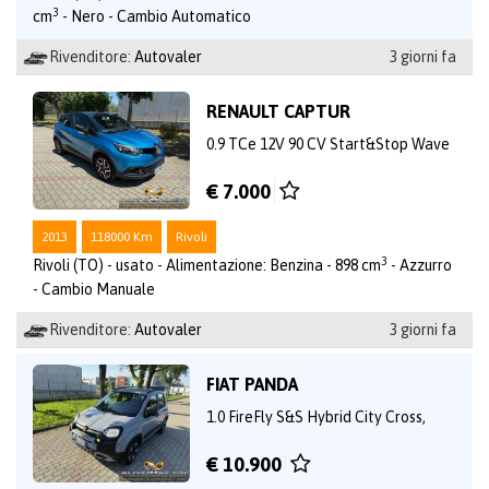
3
cm
- Nero - Cambio Automatico
Rivenditore:
Autovaler
3 giorni fa
RENAULT CAPTUR
0.9 TCe 12V 90 CV Start&Stop Wave
€ 7.000
2013
118000 Km
Rivoli
3
Rivoli (TO) - usato - Alimentazione: Benzina - 898 cm
- Azzurro
- Cambio Manuale
Rivenditore:
Autovaler
3 giorni fa
FIAT PANDA
1.0 FireFly S&S Hybrid City Cross,
€ 10.900