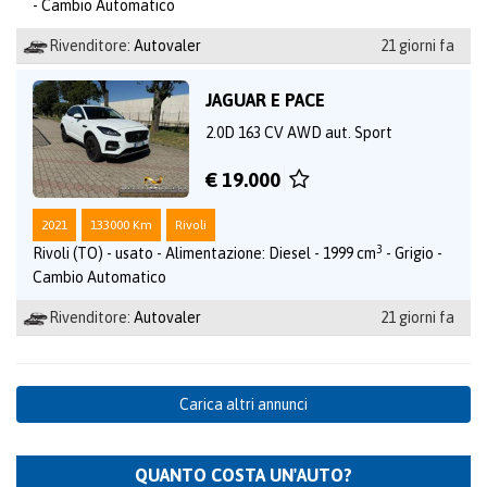
- Cambio Automatico
Rivenditore:
Autovaler
21 giorni fa
JAGUAR E PACE
2.0D 163 CV AWD aut. Sport
€ 19.000
2021
133000 Km
Rivoli
3
Rivoli (TO) - usato - Alimentazione: Diesel - 1999 cm
- Grigio -
Cambio Automatico
Rivenditore:
Autovaler
21 giorni fa
Carica altri annunci
QUANTO COSTA UN'AUTO?