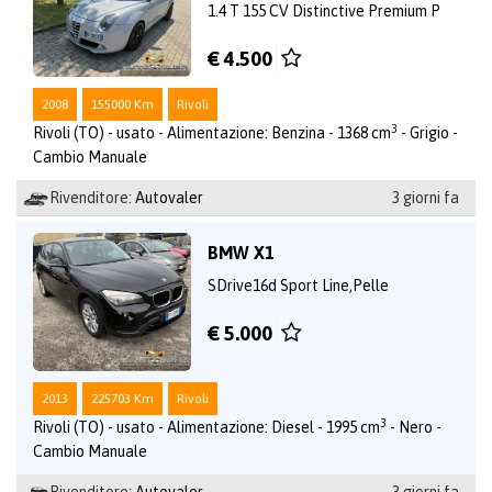
1.4 T 155 CV Distinctive Premium P
€ 4.500
2008
155000 Km
Rivoli
3
Rivoli (TO) - usato - Alimentazione: Benzina - 1368 cm
- Grigio -
Cambio Manuale
Rivenditore:
Autovaler
3 giorni fa
BMW X1
SDrive16d Sport Line,Pelle
€ 5.000
2013
225703 Km
Rivoli
3
Rivoli (TO) - usato - Alimentazione: Diesel - 1995 cm
- Nero -
Cambio Manuale
Rivenditore:
Autovaler
3 giorni fa