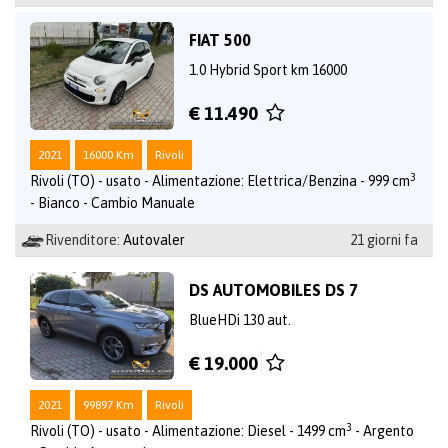
FIAT 500
1.0 Hybrid Sport km 16000
€ 11.490
2021
16000 Km
Rivoli
3
Rivoli (TO) - usato - Alimentazione: Elettrica/Benzina - 999 cm
- Bianco - Cambio Manuale
Rivenditore:
Autovaler
21 giorni fa
DS AUTOMOBILES DS 7
BlueHDi 130 aut.
€ 19.000
2021
99897 Km
Rivoli
3
Rivoli (TO) - usato - Alimentazione: Diesel - 1499 cm
- Argento