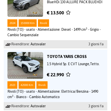
BlueHDi 130 ALLURE PACK BLUEHDI
€ 13.500
2024
150000 Km
Rivoli
3
Rivoli (TO) - usato - Alimentazione: Diesel - 1499 cm
- Grigio -
Cambio Sequenziale
Rivenditore:
Autovaler
3 giorni fa
TOYOTA YARIS CROSS
1.5 Hybrid 5p. E CVT Lounge,Tetto.
€ 22.990
2023
42000 Km
Rivoli
Rivoli (TO) - usato - Alimentazione: Elettrica/Benzina - 1490
3
cm
- Bianco - Cambio Automatico
Rivenditore:
Autovaler
3 giorni fa