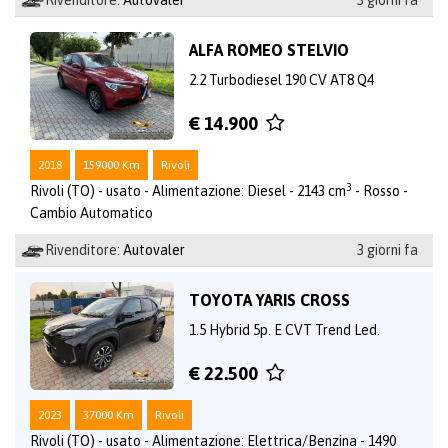
ALFA ROMEO STELVIO
2.2 Turbodiesel 190 CV AT8 Q4
€ 14.900
2018
159000 Km
Rivoli
3
Rivoli (TO) - usato - Alimentazione: Diesel - 2143 cm
- Rosso -
Cambio Automatico
Rivenditore:
Autovaler
3 giorni fa
TOYOTA YARIS CROSS
1.5 Hybrid 5p. E CVT Trend Led.
€ 22.500
2023
37000 Km
Rivoli
Rivoli (TO) - usato - Alimentazione: Elettrica/Benzina - 1490