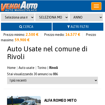
Apri
o
chiudi
menu
CERCA
ALTRI FILTRI
2.500 €
16.577 €
Prezzo minimo:
Prezzo medio:
Prezzo
59.900 €
massimo:
Auto Usate nel comune di
Rivoli
Home
Auto usate
Torino
Rivoli
Stai visualizzando 30 annunci su 886
ALFA ROMEO MITO