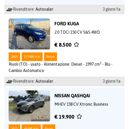
Rivenditore:
Autovaler
3 giorni fa
FORD KUGA
2.0 TDCI 150 CV S&S 4WD
€ 8.500
2015
177895 Km
Rivoli
3
Rivoli (TO) - usato - Alimentazione: Diesel - 1997 cm
- Blu -
Cambio Automatico
Rivenditore:
Autovaler
3 giorni fa
NISSAN QASHQAI
MHEV 158 CV Xtronic Business
€ 19.900
2022
49785 Km
Rivoli