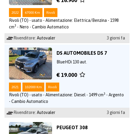
€ 16.900
2022
67000 Km
Rivoli
Rivoli (TO) - usato - Alimentazione: Elettrica/Benzina - 1598
3
cm
- Nero - Cambio Automatico
Rivenditore:
Autovaler
3 giorni fa
DS AUTOMOBILES DS 7
BlueHDi 130 aut.
€ 19.000
2021
102000 Km
Rivoli
3
Rivoli (TO) - usato - Alimentazione: Diesel - 1499 cm
- Argento
- Cambio Automatico
Rivenditore:
Autovaler
3 giorni fa
PEUGEOT 308