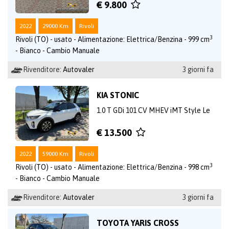
€ 9.800
2022
29000 Km
Rivoli
3
Rivoli (TO) - usato - Alimentazione: Elettrica/Benzina - 999 cm
- Bianco - Cambio Manuale
Rivenditore:
Autovaler
3 giorni fa
KIA STONIC
1.0 T GDi 101 CV MHEV iMT Style Le
€ 13.500
2022
59000 Km
Rivoli
3
Rivoli (TO) - usato - Alimentazione: Elettrica/Benzina - 998 cm
- Bianco - Cambio Manuale
Rivenditore:
Autovaler
3 giorni fa
TOYOTA YARIS CROSS