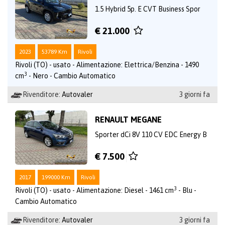
1.5 Hybrid 5p. E CVT Business Spor
€ 21.000
2023
53789 Km
Rivoli
Rivoli (TO) - usato - Alimentazione: Elettrica/Benzina - 1490
3
cm
- Nero - Cambio Automatico
Rivenditore:
Autovaler
3 giorni fa
RENAULT MEGANE
Sporter dCi 8V 110 CV EDC Energy B
€ 7.500
2017
199000 Km
Rivoli
3
Rivoli (TO) - usato - Alimentazione: Diesel - 1461 cm
- Blu -
Cambio Automatico
Rivenditore:
Autovaler
3 giorni fa