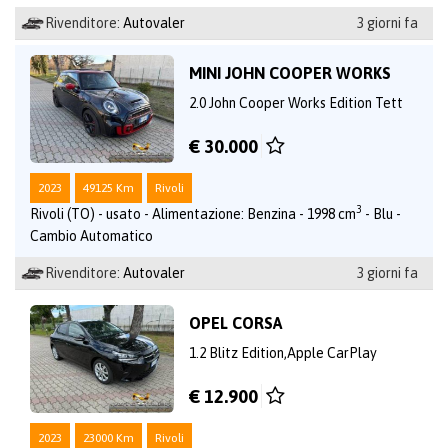
Rivenditore:
Autovaler
3 giorni fa
MINI JOHN COOPER WORKS
2.0 John Cooper Works Edition Tett
€ 30.000
2023
49125 Km
Rivoli
3
Rivoli (TO) - usato - Alimentazione: Benzina - 1998 cm
- Blu -
Cambio Automatico
Rivenditore:
Autovaler
3 giorni fa
OPEL CORSA
1.2 Blitz Edition,Apple CarPlay
€ 12.900
2023
23000 Km
Rivoli