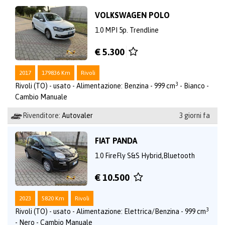
VOLKSWAGEN POLO
1.0 MPI 5p. Trendline
€ 5.300
2017
179836 Km
Rivoli
3
Rivoli (TO) - usato - Alimentazione: Benzina - 999 cm
- Bianco -
Cambio Manuale
Rivenditore:
Autovaler
3 giorni fa
FIAT PANDA
1.0 FireFly S&S Hybrid,Bluetooth
€ 10.500
2023
5820 Km
Rivoli
3
Rivoli (TO) - usato - Alimentazione: Elettrica/Benzina - 999 cm
- Nero - Cambio Manuale