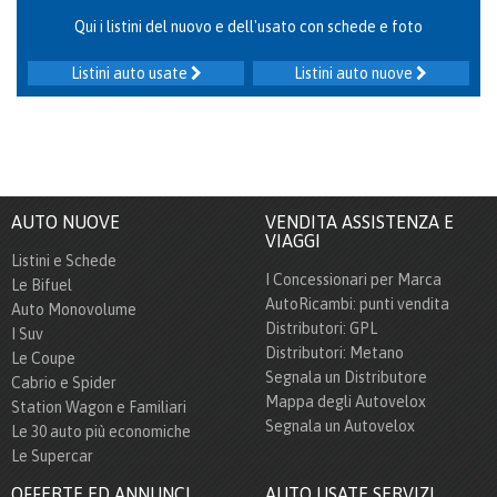
Qui i listini del nuovo e dell'usato con schede e foto
Listini auto usate
Listini auto nuove
AUTO NUOVE
VENDITA ASSISTENZA E
VIAGGI
Listini e Schede
I Concessionari per Marca
Le Bifuel
AutoRicambi: punti vendita
Auto Monovolume
Distributori: GPL
I Suv
Distributori: Metano
Le Coupe
Segnala un Distributore
Cabrio e Spider
Mappa degli Autovelox
Station Wagon e Familiari
Segnala un Autovelox
Le 30 auto più economiche
Le Supercar
OFFERTE ED ANNUNCI
AUTO USATE SERVIZI