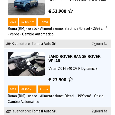
€ 51.900
2023
67400 Km
Roma
3
Roma (RM) - usato - Alimentazione: Elettrica/Diesel - 2996 cm
- Verde - Cambio Automatico
Rivenditore:
Tomasi Auto Srl
2 giorni fa
LAND ROVER RANGE ROVER
VELAR
Velar 2.0 I4 240 CV R Dynamic S
€ 23.900
2018
69900 Km
Roma
3
Roma (RM) - usato - Alimentazione: Diesel - 1999 cm
- Grigio -
Cambio Automatico
Rivenditore:
Tomasi Auto Srl
2 giorni fa