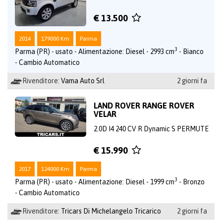
€ 13.500
2014
179000 Km
Parma
3
Parma (PR) - usato - Alimentazione: Diesel - 2993 cm
- Bianco
- Cambio Automatico
Rivenditore:
Vama Auto Srl
2 giorni fa
LAND ROVER RANGE ROVER
VELAR
2.0D I4 240 CV R Dynamic S PERMUTE
€ 15.990
2017
124000 Km
Parma
3
Parma (PR) - usato - Alimentazione: Diesel - 1999 cm
- Bronzo
- Cambio Automatico
Rivenditore:
Tricars Di Michelangelo Tricarico
2 giorni fa