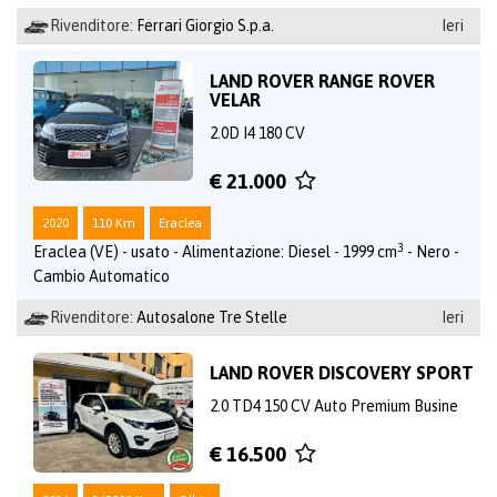
Rivenditore:
Ferrari Giorgio S.p.a.
Ieri
LAND ROVER RANGE ROVER
VELAR
2.0D I4 180 CV
€ 21.000
2020
110 Km
Eraclea
3
Eraclea (VE) - usato - Alimentazione: Diesel - 1999 cm
- Nero -
Cambio Automatico
Rivenditore:
Autosalone Tre Stelle
Ieri
LAND ROVER DISCOVERY SPORT
2.0 TD4 150 CV Auto Premium Busine
€ 16.500