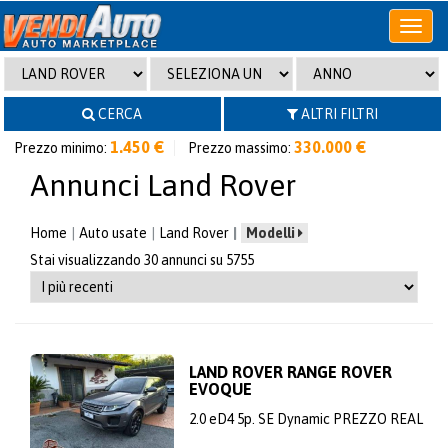
Apri
o
chiudi
menu
CERCA
ALTRI FILTRI
1.450 €
330.000 €
Prezzo minimo:
Prezzo massimo:
Annunci Land Rover
Home
Auto usate
Land Rover
Modelli
Stai visualizzando 30 annunci su 5755
LAND ROVER RANGE ROVER
EVOQUE
2.0 eD4 5p. SE Dynamic PREZZO REAL