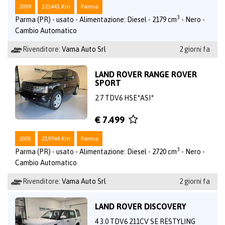
2009
321441 Km
Parma
3
Parma (PR) - usato - Alimentazione: Diesel - 2179 cm
- Nero -
Cambio Automatico
Rivenditore:
Vama Auto Srl
2 giorni fa
LAND ROVER RANGE ROVER
SPORT
2.7 TDV6 HSE*ASI*
€ 7.499
2005
219744 Km
Parma
3
Parma (PR) - usato - Alimentazione: Diesel - 2720 cm
- Nero -
Cambio Automatico
Rivenditore:
Vama Auto Srl
2 giorni fa
LAND ROVER DISCOVERY
4 3.0 TDV6 211CV SE RESTYLING