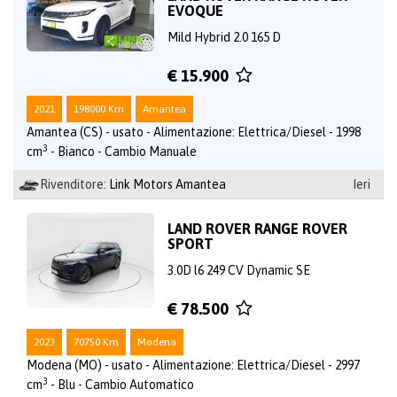
EVOQUE
Mild Hybrid 2.0 165 D
€ 15.900
2021
198000 Km
Amantea
Amantea (CS) - usato - Alimentazione: Elettrica/Diesel - 1998
3
cm
- Bianco - Cambio Manuale
Rivenditore:
Link Motors Amantea
Ieri
LAND ROVER RANGE ROVER
SPORT
3.0D l6 249 CV Dynamic SE
€ 78.500
2023
70750 Km
Modena
Modena (MO) - usato - Alimentazione: Elettrica/Diesel - 2997
3
cm
- Blu - Cambio Automatico