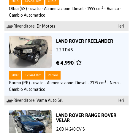
2016
145200 Km
Olbia
3
Olbia (SS) - usato - Alimentazione: Diesel - 1999 cm
- Bianco -
Cambio Automatico
Rivenditore:
Dr Motors
Ieri
LAND ROVER FREELANDER
2.2 TD4 S
€ 4.990
2009
321441 Km
Parma
3
Parma (PR) - usato - Alimentazione: Diesel - 2179 cm
- Nero -
Cambio Automatico
Rivenditore:
Vama Auto Srl
Ieri
LAND ROVER RANGE ROVER
VELAR
2.0D I4 240 CV S