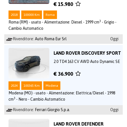
€ 15.980
2018
100000 Km
Roma
3
Roma (RM) - usato - Alimentazione: Diesel - 1999 cm
- Grigio -
Cambio Automatico
Rivenditore:
Auto Roma Eur Srl
Oggi
LAND ROVER DISCOVERY SPORT
2.0 TD4 163 CV AWD Auto Dynamic SE
€ 36.900
2024
100365 Km
Modena
Modena (MO) - usato - Alimentazione: Elettrica/Diesel - 1998
3
cm
- Nero - Cambio Automatico
Rivenditore:
Ferrari Giorgio S.p.a.
Oggi
LAND ROVER DEFENDER