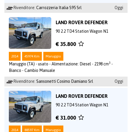
Rivenditore:
Carrozzeria Italia S95 Srl
Oggi
LAND ROVER DEFENDER
90 2.2 TD4 Station Wagon N1
€ 35.800
2014
45974 Km
Maruggio
3
Maruggio (TA) - usato - Alimentazione: Diesel - 2198 cm
-
Bianco - Cambio Manuale
Rivenditore:
Sansonetti Cosimo Damiano Srl
Oggi
LAND ROVER DEFENDER
90 2.2 TD4 Station Wagon N1
€ 31.000
2014
88597 Km
Maruggio