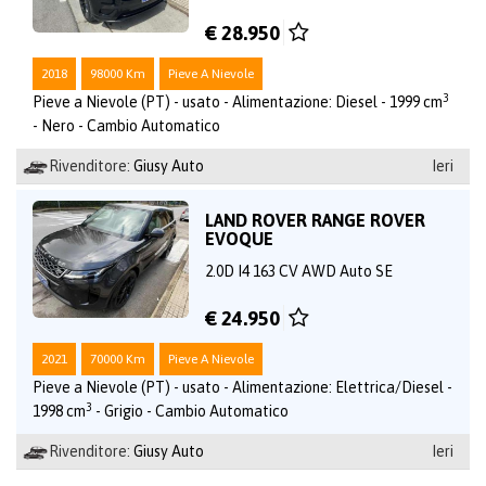
€ 28.950
2018
98000 Km
Pieve A Nievole
3
Pieve a Nievole (PT) - usato - Alimentazione: Diesel - 1999 cm
- Nero - Cambio Automatico
Rivenditore:
Giusy Auto
Ieri
LAND ROVER RANGE ROVER
EVOQUE
2.0D I4 163 CV AWD Auto SE
€ 24.950
2021
70000 Km
Pieve A Nievole
Pieve a Nievole (PT) - usato - Alimentazione: Elettrica/Diesel -
3
1998 cm
- Grigio - Cambio Automatico
Rivenditore:
Giusy Auto
Ieri