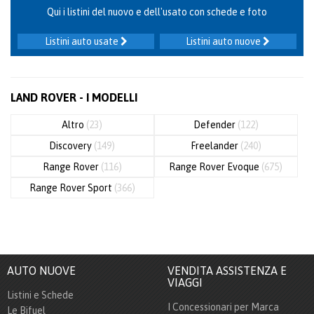
Qui i listini del nuovo e dell'usato con schede e foto
Listini auto usate
Listini auto nuove
LAND ROVER - I MODELLI
Altro
(23)
Defender
(122)
Discovery
(149)
Freelander
(240)
Range Rover
(116)
Range Rover Evoque
(675)
Range Rover Sport
(366)
AUTO NUOVE
VENDITA ASSISTENZA E
VIAGGI
Listini e Schede
I Concessionari per Marca
Le Bifuel