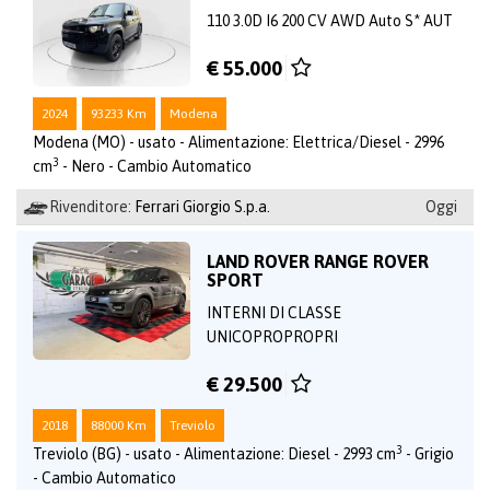
110 3.0D I6 200 CV AWD Auto S* AUT
€ 55.000
2024
93233 Km
Modena
Modena (MO) - usato - Alimentazione: Elettrica/Diesel - 2996
3
cm
- Nero - Cambio Automatico
Rivenditore:
Ferrari Giorgio S.p.a.
Oggi
LAND ROVER RANGE ROVER
SPORT
INTERNI DI CLASSE
UNICOPROPROPRI
€ 29.500
2018
88000 Km
Treviolo
3
Treviolo (BG) - usato - Alimentazione: Diesel - 2993 cm
- Grigio
- Cambio Automatico