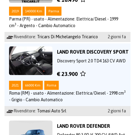
2019
140000 Km
Parma
Parma (PR) - usato - Alimentazione: Elettrica/Diesel - 1999
3
cm
- Argento - Cambio Automatico
Rivenditore:
Tricars Di Michelangelo Tricarico
2 giorni fa
LAND ROVER DISCOVERY SPORT
Discovery Sport 2.0 TD4 163 CV AWD
€ 23.900
2021
66000 Km
Roma
3
Roma (RM) - usato - Alimentazione: Elettrica/Diesel - 1998 cm
- Grigio - Cambio Automatico
Rivenditore:
Tomasi Auto Srl
2 giorni fa
LAND ROVER DEFENDER
Defender 90 3.0D I6 200 CV AWD Aut