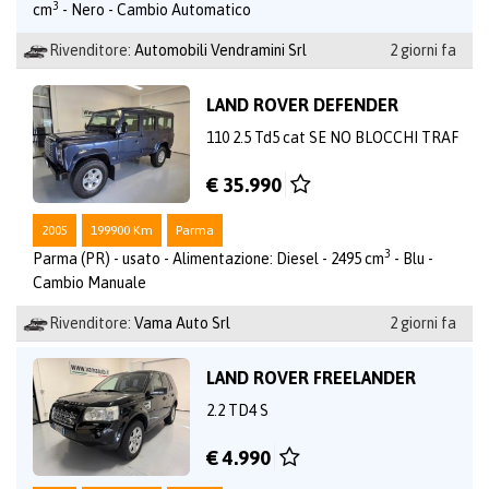
3
cm
- Nero - Cambio Automatico
Rivenditore:
Automobili Vendramini Srl
2 giorni fa
LAND ROVER DEFENDER
110 2.5 Td5 cat SE NO BLOCCHI TRAF
€ 35.990
2005
199900 Km
Parma
3
Parma (PR) - usato - Alimentazione: Diesel - 2495 cm
- Blu -
Cambio Manuale
Rivenditore:
Vama Auto Srl
2 giorni fa
LAND ROVER FREELANDER
2.2 TD4 S
€ 4.990