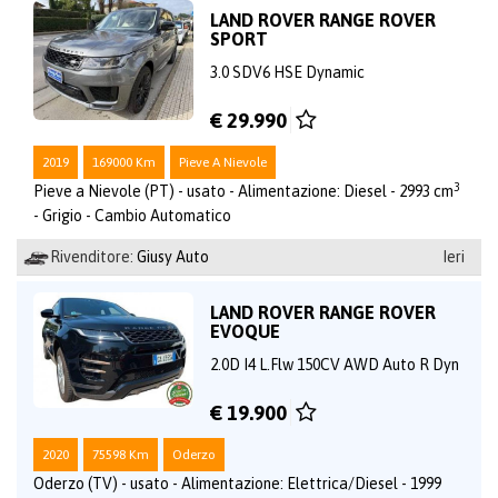
LAND ROVER RANGE ROVER
SPORT
3.0 SDV6 HSE Dynamic
€ 29.990
2019
169000 Km
Pieve A Nievole
3
Pieve a Nievole (PT) - usato - Alimentazione: Diesel - 2993 cm
- Grigio - Cambio Automatico
Rivenditore:
Giusy Auto
Ieri
LAND ROVER RANGE ROVER
EVOQUE
2.0D I4 L.Flw 150CV AWD Auto R Dyn
€ 19.900
2020
75598 Km
Oderzo
Oderzo (TV) - usato - Alimentazione: Elettrica/Diesel - 1999