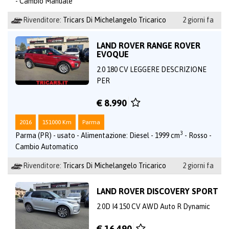
- Cambio Manuale
Rivenditore:
Tricars Di Michelangelo Tricarico
2 giorni fa
LAND ROVER RANGE ROVER
EVOQUE
2.0 180 CV LEGGERE DESCRIZIONE
PER
€ 8.990
2016
151000 Km
Parma
3
Parma (PR) - usato - Alimentazione: Diesel - 1999 cm
- Rosso -
Cambio Automatico
Rivenditore:
Tricars Di Michelangelo Tricarico
2 giorni fa
LAND ROVER DISCOVERY SPORT
2.0D I4 150 CV AWD Auto R Dynamic
€ 16.490