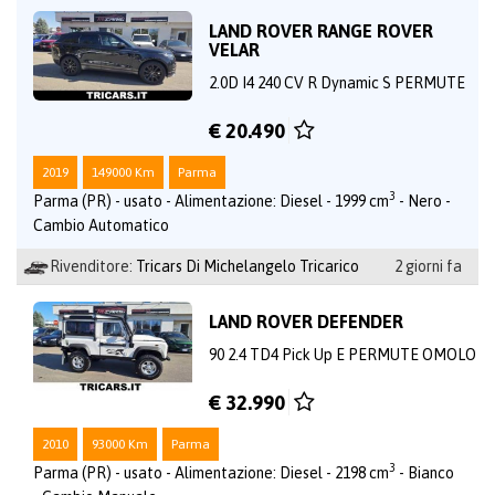
LAND ROVER RANGE ROVER
VELAR
2.0D I4 240 CV R Dynamic S PERMUTE
€ 20.490
2019
149000 Km
Parma
3
Parma (PR) - usato - Alimentazione: Diesel - 1999 cm
- Nero -
Cambio Automatico
Rivenditore:
Tricars Di Michelangelo Tricarico
2 giorni fa
LAND ROVER DEFENDER
90 2.4 TD4 Pick Up E PERMUTE OMOLO
€ 32.990
2010
93000 Km
Parma
3
Parma (PR) - usato - Alimentazione: Diesel - 2198 cm
- Bianco