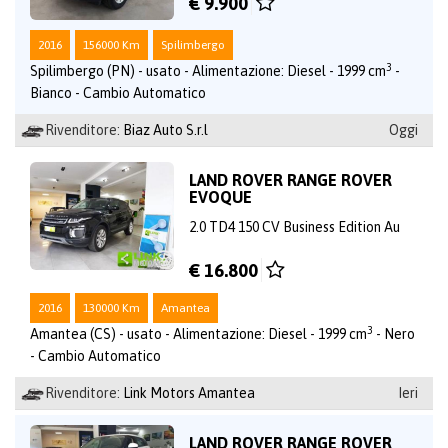
€ 9.900
2016
156000 Km
Spilimbergo
3
Spilimbergo (PN) - usato - Alimentazione: Diesel - 1999 cm
-
Bianco - Cambio Automatico
Rivenditore:
Biaz Auto S.r.l
Oggi
LAND ROVER RANGE ROVER
EVOQUE
2.0 TD4 150 CV Business Edition Au
€ 16.800
2016
130000 Km
Amantea
3
Amantea (CS) - usato - Alimentazione: Diesel - 1999 cm
- Nero
- Cambio Automatico
Rivenditore:
Link Motors Amantea
Ieri
LAND ROVER RANGE ROVER