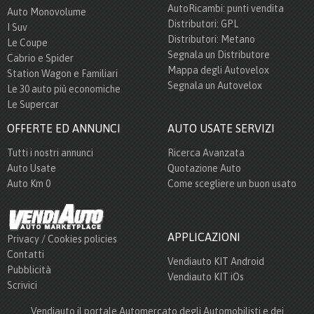
AutoRicambi: punti vendita
Auto Monovolume
Distributori: GPL
I Suv
Distributori: Metano
Le Coupe
Segnala un Distributore
Cabrio e Spider
Mappa degli Autovelox
Station Wagon e Familiari
Segnala un Autovelox
Le 30 auto più economiche
Le Supercar
OFFERTE ED ANNUNCI
AUTO USATE SERVIZI
Tutti i nostri annunci
Ricerca Avanzata
Auto Usate
Quotazione Auto
Auto Km 0
Come scegliere un buon usato
APPLICAZIONI
Privacy / Cookies policies
Contatti
Vendiauto KIT Android
Pubblicità
Vendiauto KIT iOs
Scrivici
Vendiauto il portale Automercato degli Automobilisti e dei