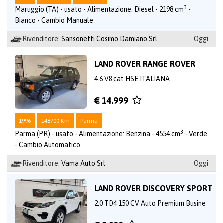
3
Maruggio (TA) - usato - Alimentazione: Diesel - 2198 cm
-
Bianco - Cambio Manuale
Rivenditore:
Sansonetti Cosimo Damiano Srl
Oggi
LAND ROVER RANGE ROVER
4.6 V8 cat HSE ITALIANA
€ 14.999
1996
148700 Km
Parma
3
Parma (PR) - usato - Alimentazione: Benzina - 4554 cm
- Verde
- Cambio Automatico
Rivenditore:
Vama Auto Srl
Oggi
LAND ROVER DISCOVERY SPORT
2.0 TD4 150 CV Auto Premium Busine