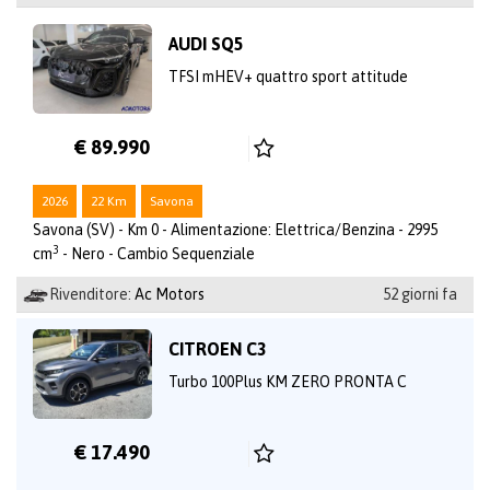
AUDI SQ5
TFSI mHEV+ quattro sport attitude
€ 89.990
2026
22 Km
Savona
Savona (SV) - Km 0 - Alimentazione: Elettrica/Benzina - 2995
3
cm
- Nero - Cambio Sequenziale
Rivenditore:
Ac Motors
52 giorni fa
CITROEN C3
Turbo 100Plus KM ZERO PRONTA C
€ 17.490