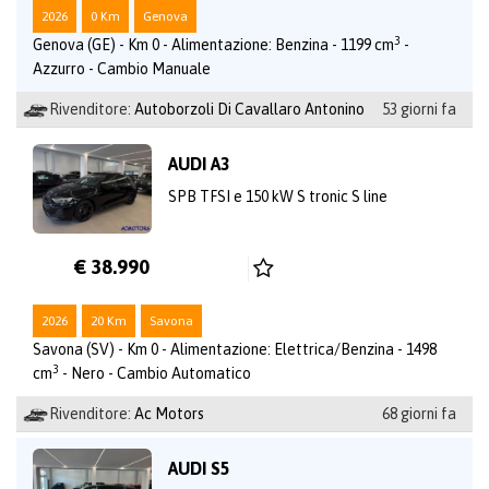
2026
0 Km
Genova
3
Genova (GE) - Km 0 - Alimentazione: Benzina - 1199 cm
-
Azzurro - Cambio Manuale
Rivenditore:
Autoborzoli Di Cavallaro Antonino
53 giorni fa
AUDI A3
SPB TFSI e 150 kW S tronic S line
€ 38.990
2026
20 Km
Savona
Savona (SV) - Km 0 - Alimentazione: Elettrica/Benzina - 1498
3
cm
- Nero - Cambio Automatico
Rivenditore:
Ac Motors
68 giorni fa
AUDI S5