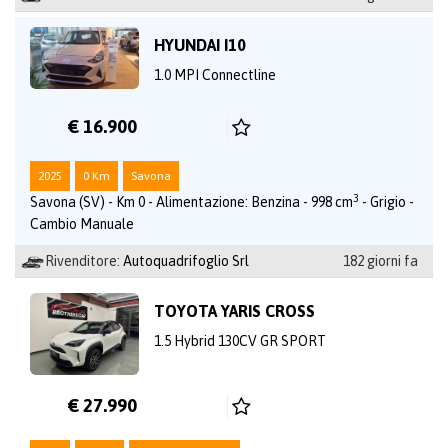
HYUNDAI I10
1.0 MPI Connectline
€ 16.900
2025
0 Km
Savona
3
Savona (SV) - Km 0 - Alimentazione: Benzina - 998 cm
- Grigio -
Cambio Manuale
Rivenditore:
Autoquadrifoglio Srl
182 giorni fa
TOYOTA YARIS CROSS
1.5 Hybrid 130CV GR SPORT
€ 27.990