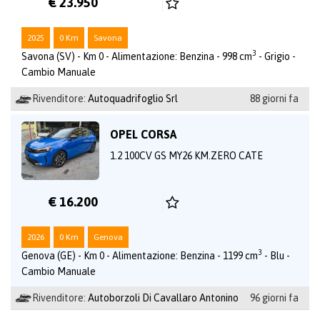
€ 23.950
2025
0 Km
Savona
3
Savona (SV) - Km 0 - Alimentazione: Benzina - 998 cm
- Grigio -
Cambio Manuale
Rivenditore:
Autoquadrifoglio Srl
88 giorni fa
OPEL CORSA
1.2 100CV GS MY26 KM.ZERO CATE
€ 16.200
2026
0 Km
Genova
3
Genova (GE) - Km 0 - Alimentazione: Benzina - 1199 cm
- Blu -
Cambio Manuale
Rivenditore:
Autoborzoli Di Cavallaro Antonino
96 giorni fa