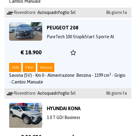
Cambio Manuale
Rivenditore:
Autoquadrifoglio Srl
86 giorni fa
PEUGEOT 208
PureTech 100 Stop&Start 5 porte Al
€ 18.900
2024
0 Km
Savona
3
Savona (SV) - Km 0 - Alimentazione: Benzina - 1199 cm
- Grigio
- Cambio Manuale
Rivenditore:
Autoquadrifoglio Srl
86 giorni fa
HYUNDAI KONA
1.0 T GDI Business