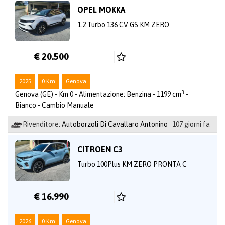
OPEL MOKKA
1.2 Turbo 136 CV GS KM ZERO
€ 20.500
2025
0 Km
Genova
3
Genova (GE) - Km 0 - Alimentazione: Benzina - 1199 cm
-
Bianco - Cambio Manuale
Rivenditore:
Autoborzoli Di Cavallaro Antonino
107 giorni fa
CITROEN C3
Turbo 100Plus KM ZERO PRONTA C
€ 16.990
2026
0 Km
Genova