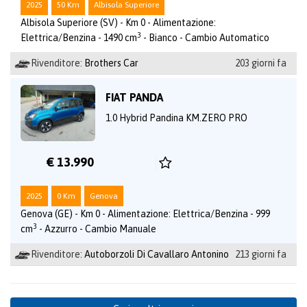
2025
50 Km
Albisola Superiore
Albisola Superiore (SV) - Km 0 - Alimentazione:
3
Elettrica/Benzina - 1490 cm
- Bianco - Cambio Automatico
Rivenditore:
Brothers Car
203 giorni fa
FIAT PANDA
1.0 Hybrid Pandina KM.ZERO PRO
€ 13.990
2025
0 Km
Genova
Genova (GE) - Km 0 - Alimentazione: Elettrica/Benzina - 999
3
cm
- Azzurro - Cambio Manuale
Rivenditore:
Autoborzoli Di Cavallaro Antonino
213 giorni fa