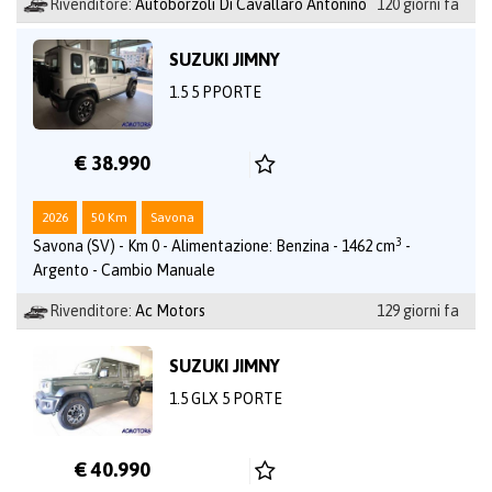
Rivenditore:
Autoborzoli Di Cavallaro Antonino
120 giorni fa
SUZUKI JIMNY
1.5 5 PPORTE
€ 38.990
2026
50 Km
Savona
3
Savona (SV) - Km 0 - Alimentazione: Benzina - 1462 cm
-
Argento - Cambio Manuale
Rivenditore:
Ac Motors
129 giorni fa
SUZUKI JIMNY
1.5 GLX 5 PORTE
€ 40.990