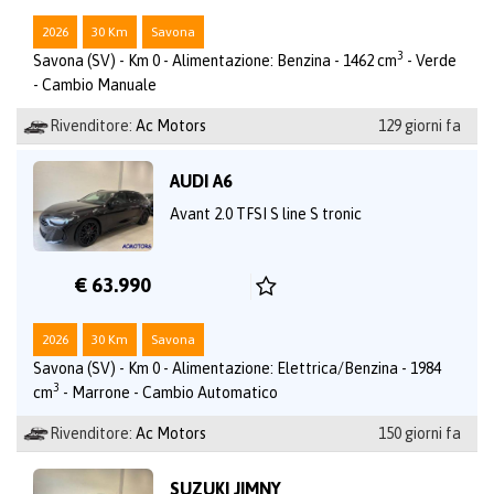
2026
30 Km
Savona
3
Savona (SV) - Km 0 - Alimentazione: Benzina - 1462 cm
- Verde
- Cambio Manuale
Rivenditore:
Ac Motors
129 giorni fa
AUDI A6
Avant 2.0 TFSI S line S tronic
€ 63.990
2026
30 Km
Savona
Savona (SV) - Km 0 - Alimentazione: Elettrica/Benzina - 1984
3
cm
- Marrone - Cambio Automatico
Rivenditore:
Ac Motors
150 giorni fa
SUZUKI JIMNY