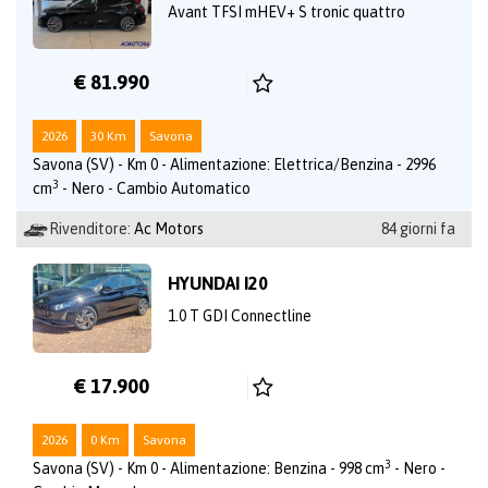
Avant TFSI mHEV+ S tronic quattro
€ 81.990
2026
30 Km
Savona
Savona (SV) - Km 0 - Alimentazione: Elettrica/Benzina - 2996
3
cm
- Nero - Cambio Automatico
Rivenditore:
Ac Motors
84 giorni fa
HYUNDAI I20
1.0 T GDI Connectline
€ 17.900
2026
0 Km
Savona
3
Savona (SV) - Km 0 - Alimentazione: Benzina - 998 cm
- Nero -