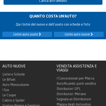
Carica altri annunci
QUANTO COSTA UN'AUTO?
Qui i listini del nuovo e dell'usato con schede e foto
Listini auto usate
Listini auto nuove
AUTO NUOVE
VENDITA ASSISTENZA E
VIAGGI
Listini e Schede
I Concessionari per Marca
Le Bifuel
AutoRicambi: punti vendita
Auto Monovolume
Distributori: GPL
I Suv
Distributori: Metano
Le Coupe
Segnala un Distributore
Cabrio e Spider
Mappa degli Autovelox
Station Wagon e Familiari