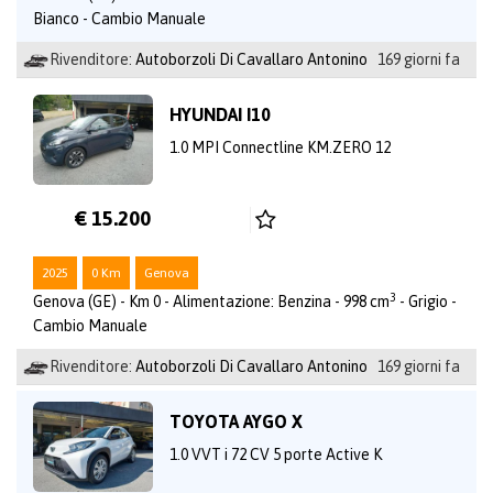
Bianco - Cambio Manuale
Rivenditore:
Autoborzoli Di Cavallaro Antonino
169 giorni fa
HYUNDAI I10
1.0 MPI Connectline KM.ZERO 12
€ 15.200
2025
0 Km
Genova
3
Genova (GE) - Km 0 - Alimentazione: Benzina - 998 cm
- Grigio -
Cambio Manuale
Rivenditore:
Autoborzoli Di Cavallaro Antonino
169 giorni fa
TOYOTA AYGO X
1.0 VVT i 72 CV 5 porte Active K