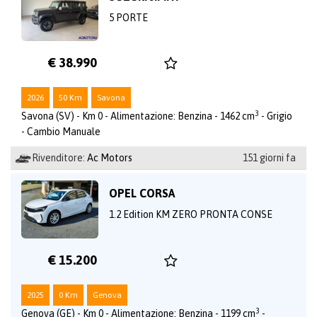
5 PORTE
€ 38.990
2026
50 Km
Savona
3
Savona (SV) - Km 0 - Alimentazione: Benzina - 1462 cm
- Grigio
- Cambio Manuale
Rivenditore:
Ac Motors
151 giorni fa
OPEL CORSA
1.2 Edition KM ZERO PRONTA CONSE
€ 15.200
2025
0 Km
Genova
3
Genova (GE) - Km 0 - Alimentazione: Benzina - 1199 cm
-