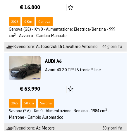
€ 16.800
2026
0 Km
Genova
Genova (GE) - Km 0 - Alimentazione: Elettrica/Benzina - 999
3
cm
- Azzurro - Cambio Manuale
Rivenditore:
Autoborzoli Di Cavallaro Antonino
44 giorni fa
AUDI A6
Avant 40 2.0 TFSI S tronic S line
€ 63.990
2025
50 Km
Savona
3
Savona (SV) - Km 0 - Alimentazione: Benzina - 1984 cm
-
Marrone - Cambio Automatico
Rivenditore:
Ac Motors
50 giorni fa