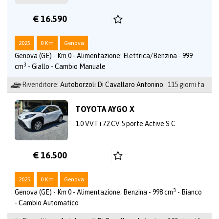
€ 16.590
2025
0 Km
Genova
Genova (GE) - Km 0 - Alimentazione: Elettrica/Benzina - 999
3
cm
- Giallo - Cambio Manuale
Rivenditore:
Autoborzoli Di Cavallaro Antonino
115 giorni fa
TOYOTA AYGO X
1.0 VVT i 72 CV 5 porte Active S C
€ 16.500
2025
0 Km
Genova
3
Genova (GE) - Km 0 - Alimentazione: Benzina - 998 cm
- Bianco
- Cambio Automatico