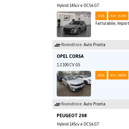
Hybrid 145cv e DCS6 GT
2025
Km: 15200
Fatturabile, Import
Rivenditore:
Auto Pronta
OPEL CORSA
1.2 100 CV GS
2025
Km: 18000
Rivenditore:
Auto Pronta
PEUGEOT 208
Hybrid 145cv e DCS6 GT