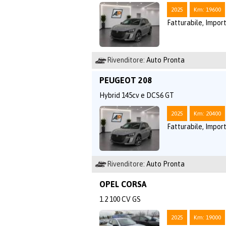
2025
Km: 19600
Fatturabile, Import
Rivenditore:
Auto Pronta
PEUGEOT 208
Hybrid 145cv e DCS6 GT
2025
Km: 20400
Fatturabile, Import
Rivenditore:
Auto Pronta
OPEL CORSA
1.2 100 CV GS
2025
Km: 19000