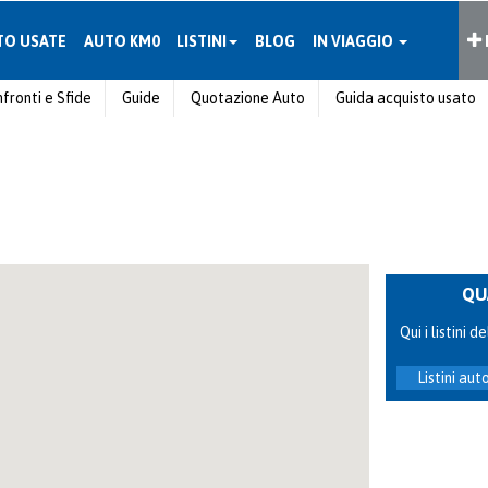
TO USATE
AUTO KM0
LISTINI
BLOG
IN VIAGGIO
fronti e Sfide
Guide
Quotazione Auto
Guida acquisto usato
QU
Qui i listini
Listini au