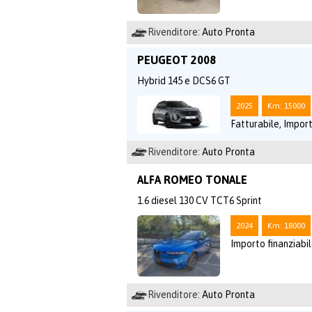
Rivenditore:
Auto Pronta
PEUGEOT 2008
Hybrid 145 e DCS6 GT
2025
Km: 15000
Fatturabile, Import
Rivenditore:
Auto Pronta
ALFA ROMEO TONALE
1.6 diesel 130 CV TCT6 Sprint
2024
Km: 18000
Importo finanziabil
Rivenditore:
Auto Pronta