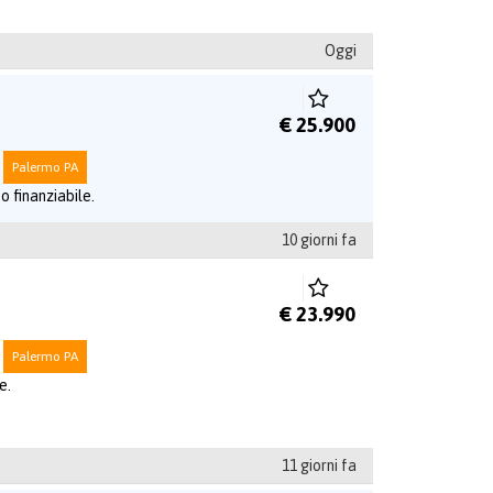
Oggi
€ 25.900
Palermo PA
o finanziabile.
10 giorni fa
€ 23.990
Palermo PA
e.
11 giorni fa