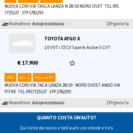
NUOVA CORI VIA TASCA LANZA N 28/30 NORD OVET TEL 091
7725327 379 1782292
Rivenditore:
Autoprezzobasso
139 giorni fa
TOYOTA AYGO X
1.0 VVT i 72 CV 5 porte Active S CVT
€ 17.900
2025
Km: 0
Palermo PA
NUOVA CORI VIA TACA LANZA 28/30 NORD OVEST ANGO VIA
PITRE TEL 0917725327 379 1782292
Rivenditore:
Autoprezzobasso
139 giorni fa
QUANTO COSTA UN'AUTO?
Qui i listini del nuovo e dell'usato con schede e foto