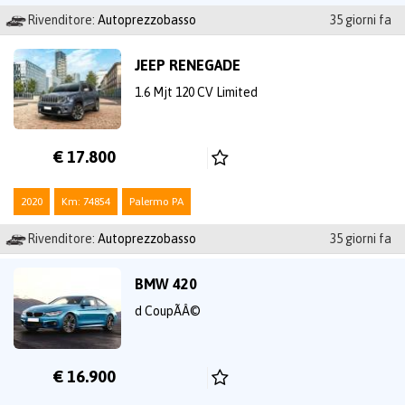
Rivenditore:
Autoprezzobasso
35 giorni fa
JEEP RENEGADE
1.6 Mjt 120 CV Limited
€ 17.800
2020
Km: 74854
Palermo PA
Rivenditore:
Autoprezzobasso
35 giorni fa
BMW 420
d CoupÃÂ©
€ 16.900