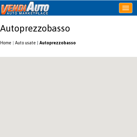
Apri
o
chiudi
Autoprezzobasso
menu
Home
Auto usate
Autoprezzobasso