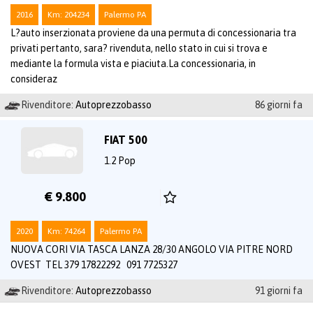
2016
Km: 204234
Palermo PA
L?auto inserzionata proviene da una permuta di concessionaria tra
privati pertanto, sara? rivenduta, nello stato in cui si trova e
mediante la formula vista e piaciuta.La concessionaria, in
consideraz
Rivenditore:
Autoprezzobasso
86 giorni fa
FIAT 500
1.2 Pop
€ 9.800
2020
Km: 74264
Palermo PA
NUOVA CORI VIA TASCA LANZA 28/30 ANGOLO VIA PITRE NORD
OVEST TEL 379 17822292 091 7725327
Rivenditore:
Autoprezzobasso
91 giorni fa