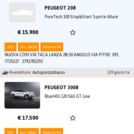
PEUGEOT 208
PureTech 100 Stop&Start 5 porte Allure
€ 15.900
2025
Km: 18018
Palermo PA
NUOVA CORI VIA TACA LANZA 28/30 ANGOLO VIA PITRE 091
7725327 3791782292
Rivenditore:
Autoprezzobasso
139 giorni fa
PEUGEOT 3008
BlueHDi 120 S&S GT Line
€ 17.500
2017
Km: 89667
Palermo PA