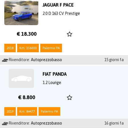
JAGUAR F PACE
2.0 D 163 CV Prestige
€ 18.300
2018
Km: 156000
Palermo PA
Rivenditore:
Autoprezzobasso
15 giorni fa
FIAT PANDA
1.2 Lounge
€ 8.800
2019
Km: 84477
Palermo PA
Rivenditore:
Autoprezzobasso
16 giorni fa