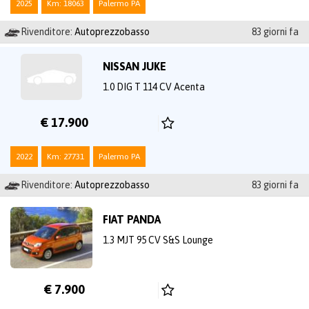
2025
Km: 18063
Palermo PA
Rivenditore:
Autoprezzobasso
83 giorni fa
NISSAN JUKE
1.0 DIG T 114 CV Acenta
€ 17.900
2022
Km: 27731
Palermo PA
Rivenditore:
Autoprezzobasso
83 giorni fa
FIAT PANDA
1.3 MJT 95 CV S&S Lounge
€ 7.900