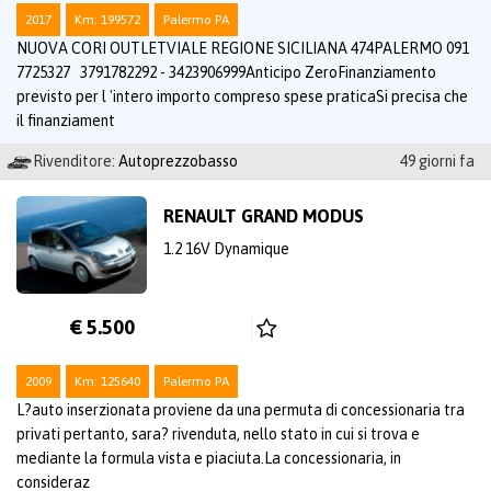
2017
Km: 199572
Palermo PA
NUOVA CORI OUTLETVIALE REGIONE SICILIANA 474PALERMO 091
7725327 3791782292 - 3423906999Anticipo ZeroFinanziamento
previsto per l 'intero importo compreso spese praticaSi precisa che
il finanziament
Rivenditore:
Autoprezzobasso
49 giorni fa
RENAULT GRAND MODUS
1.2 16V Dynamique
€ 5.500
2009
Km: 125640
Palermo PA
L?auto inserzionata proviene da una permuta di concessionaria tra
privati pertanto, sara? rivenduta, nello stato in cui si trova e
mediante la formula vista e piaciuta.La concessionaria, in
consideraz