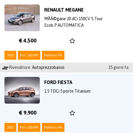
RENAULT MEGANE
MÃÂ©gane 20 dCi 150CV S.Tour
Ecob.P.AUTOMATICA
€ 4.500
2010
Km: 143349
Palermo PA
Rivenditore:
Autoprezzobasso
35 giorni fa
FORD FIESTA
1.5 TDCi 5 porte Titanium
€ 9.900
2017
Km: 105099
Palermo PA