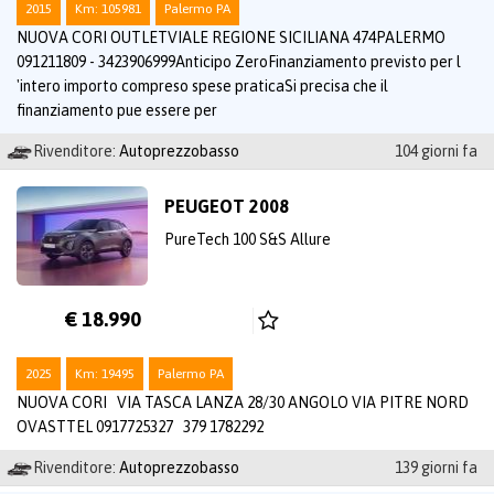
2015
Km: 105981
Palermo PA
NUOVA CORI OUTLETVIALE REGIONE SICILIANA 474PALERMO
091211809 - 3423906999Anticipo ZeroFinanziamento previsto per l
'intero importo compreso spese praticaSi precisa che il
finanziamento pue essere per
Rivenditore:
Autoprezzobasso
104 giorni fa
PEUGEOT 2008
PureTech 100 S&S Allure
€ 18.990
2025
Km: 19495
Palermo PA
NUOVA CORI VIA TASCA LANZA 28/30 ANGOLO VIA PITRE NORD
OVASTTEL 0917725327 379 1782292
Rivenditore:
Autoprezzobasso
139 giorni fa