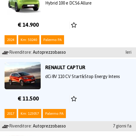
Hybrid 100 e DCS6 Allure
€ 14.900
2024
Km: 50240
Palermo PA
Rivenditore:
Autoprezzobasso
Ieri
RENAULT CAPTUR
dCi 8V 110 CV Start&Stop Energy Intens
€ 11.500
2017
Km: 123057
Palermo PA
Rivenditore:
Autoprezzobasso
7 giorni fa