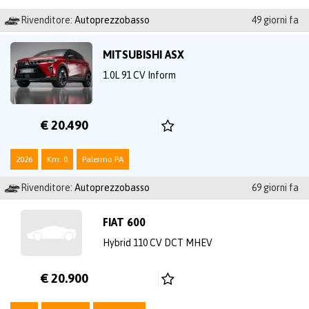
Rivenditore:
Autoprezzobasso
49 giorni fa
MITSUBISHI ASX
1.0L 91 CV Inform
€ 20.490
2026
Km: 0
Palermo PA
Rivenditore:
Autoprezzobasso
69 giorni fa
FIAT 600
Hybrid 110 CV DCT MHEV
€ 20.900