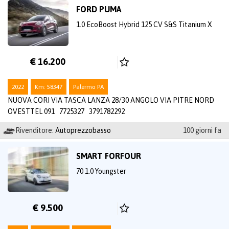
FORD PUMA
1.0 EcoBoost Hybrid 125 CV S&S Titanium X
€ 16.200
2022
Km: 58347
Palermo PA
NUOVA CORI VIA TASCA LANZA 28/30 ANGOLO VIA PITRE NORD
OVESTTEL 091 7725327 3791782292
Rivenditore:
Autoprezzobasso
100 giorni fa
SMART FORFOUR
70 1.0 Youngster
€ 9.500