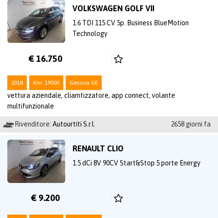
VOLKSWAGEN GOLF VII
1.6 TDI 115 CV 5p. Business BlueMotion
Technology
€ 16.750
2018
Km: 19000
Genova GE
vettura aziendale, cliamtizzatore, app connect, volante
multifunzionale
Rivenditore:
Autourtiti S.r.l.
2658 giorni fa
RENAULT CLIO
1.5 dCi 8V 90CV Start&Stop 5 porte Energy
€ 9.200