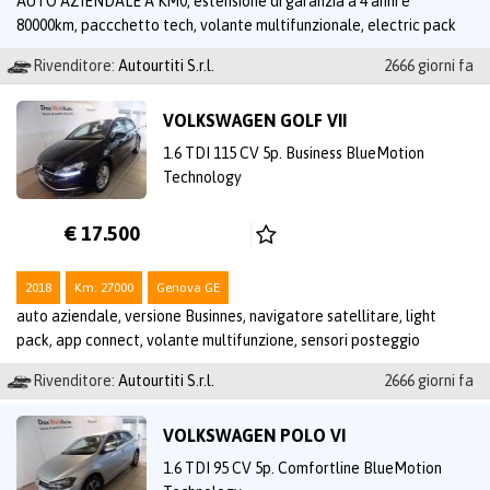
AUTO AZIENDALE A KM0, estensione di garanzia a 4 anni e
80000km, paccchetto tech, volante multifunzionale, electric pack
Rivenditore:
Autourtiti S.r.l.
2666 giorni fa
VOLKSWAGEN GOLF VII
1.6 TDI 115 CV 5p. Business BlueMotion
Technology
€ 17.500
2018
Km: 27000
Genova GE
auto aziendale, versione Businnes, navigatore satellitare, light
pack, app connect, volante multifunzione, sensori posteggio
Rivenditore:
Autourtiti S.r.l.
2666 giorni fa
VOLKSWAGEN POLO VI
1.6 TDI 95 CV 5p. Comfortline BlueMotion