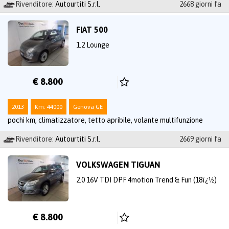
Rivenditore:
Autourtiti S.r.l.
2668 giorni fa
FIAT 500
1.2 Lounge
€ 8.800
2013
Km: 44000
Genova GE
pochi km, climatizzatore, tetto apribile, volante multifunzione
Rivenditore:
Autourtiti S.r.l.
2669 giorni fa
VOLKSWAGEN TIGUAN
2.0 16V TDI DPF 4motion Trend & Fun (18ï¿½)
€ 8.800