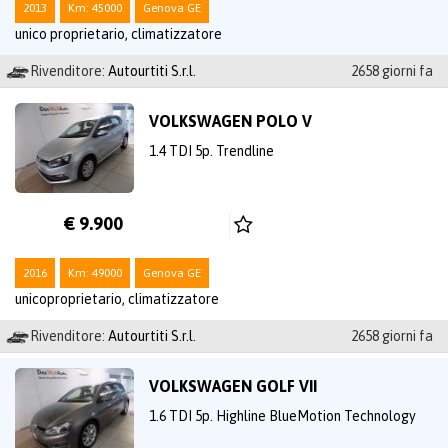
2013
Km: 45000
Genova GE
unico proprietario, climatizzatore
Rivenditore:
Autourtiti S.r.l.
2658 giorni fa
VOLKSWAGEN POLO V
1.4 TDI 5p. Trendline
€ 9.900
2016
Km: 49000
Genova GE
unicoproprietario, climatizzatore
Rivenditore:
Autourtiti S.r.l.
2658 giorni fa
VOLKSWAGEN GOLF VII
1.6 TDI 5p. Highline BlueMotion Technology