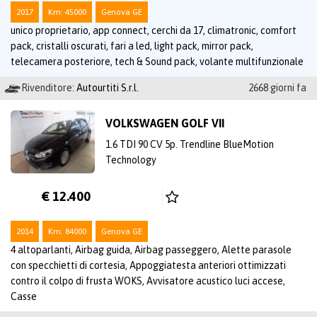
2017
Km: 45000
Genova GE
unico proprietario, app connect, cerchi da 17, climatronic, comfort
pack, cristalli oscurati, fari a led, light pack, mirror pack,
telecamera posteriore, tech & Sound pack, volante multifunzionale
Rivenditore:
Autourtiti S.r.l.
2668 giorni fa
VOLKSWAGEN GOLF VII
1.6 TDI 90 CV 5p. Trendline BlueMotion
Technology
€ 12.400
2014
Km: 84000
Genova GE
4 altoparlanti, Airbag guida, Airbag passeggero, Alette parasole
con specchietti di cortesia, Appoggiatesta anteriori ottimizzati
contro il colpo di frusta WOKS, Avvisatore acustico luci accese,
Casse