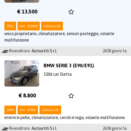
€ 13.500
2013
Km: 110000
Genova GE
unico proprietario, climatizzatore, sensori posteggio, volante
multifunzione
Rivenditore:
Autourtiti S.r.l.
2658 giorni fa
BMW SERIE 3 (E90/E91)
320d cat Eletta
€ 8.800
2009
Km: 97000
Genova GE
interni in pelle, climatizzatore, cerchi in lega, volante multifunzione
Rivenditore:
Autourtiti S.r.l.
2658 giorni fa