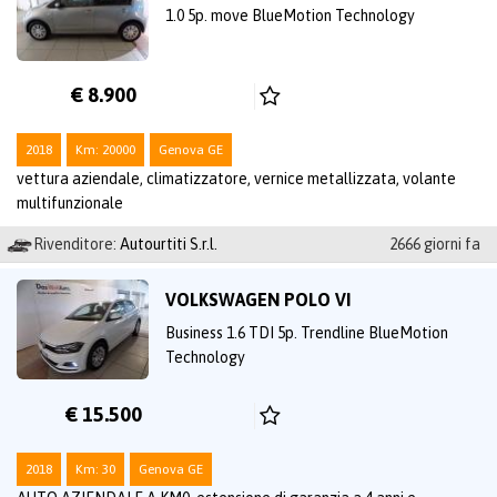
1.0 5p. move BlueMotion Technology
€ 8.900
2018
Km: 20000
Genova GE
vettura aziendale, climatizzatore, vernice metallizzata, volante
multifunzionale
Rivenditore:
Autourtiti S.r.l.
2666 giorni fa
VOLKSWAGEN POLO VI
Business 1.6 TDI 5p. Trendline BlueMotion
Technology
€ 15.500
2018
Km: 30
Genova GE