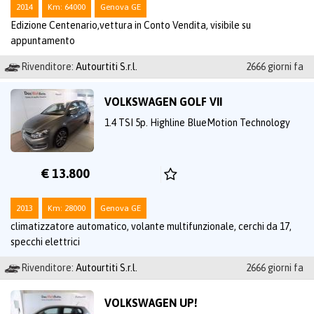
2014
Km: 64000
Genova GE
Edizione Centenario,vettura in Conto Vendita, visibile su
appuntamento
Rivenditore:
Autourtiti S.r.l.
2666 giorni fa
VOLKSWAGEN GOLF VII
1.4 TSI 5p. Highline BlueMotion Technology
€ 13.800
2013
Km: 28000
Genova GE
climatizzatore automatico, volante multifunzionale, cerchi da 17,
specchi elettrici
Rivenditore:
Autourtiti S.r.l.
2666 giorni fa
VOLKSWAGEN UP!