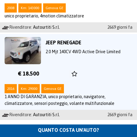
2008
Km: 143000
Genova GE
unico proprietario, 4motion climatizzatore
Rivenditore:
Autourtiti S.r.l.
2669 giorni fa
JEEP RENEGADE
2.0 Mjt 140CV 4WD Active Drive Limited
€ 18.500
2016
Km: 29000
Genova GE
1 ANNO DI GARANZIA, unico proprietario, navigatore,
climatizzatore, sensori posteggio, volante multifunzionale
Rivenditore:
Autourtiti S.r.l.
2669 giorni fa
QUANTO COSTA UN'AUTO?