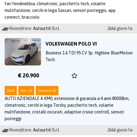
fari fendinebbia, climatronic, pacchetto tech, volante
multifunzione, cerchi in lega Sassari, sensori posteggio, app
connect, bracciolo
Rivenditore:
Autourtiti S.r.l.
2666 giorni fa
VOLKSWAGEN POLO VI
Business 1.6 TDI 95 CV 5p. Highline BlueMotion
Tech.
€ 20.900
2018
Km: 20
Genova GE
AUTO AZIENDALE A KM0, estensione di garanzia a 4 anni 80000km,
climatronic, cerchi in lega Torsby, pacchetto tech, volante
multifunzione, cristalli oscurati, adaptive cruise controll, sensori
posteggi
Rivenditore:
Autourtiti S.r.l.
2666 giorni fa