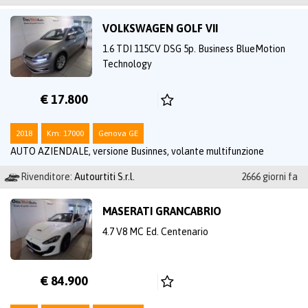
VOLKSWAGEN GOLF VII
1.6 TDI 115CV DSG 5p. Business BlueMotion
Technology
€ 17.800
2018
Km: 17000
Genova GE
AUTO AZIENDALE, versione Businnes, volante multifunzione
Rivenditore:
Autourtiti S.r.l.
2666 giorni fa
MASERATI GRANCABRIO
4.7 V8 MC Ed. Centenario
€ 84.900