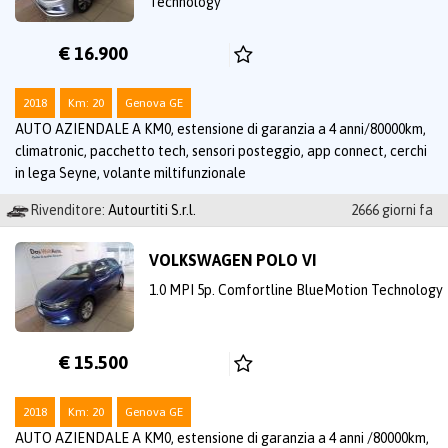
Technology
€ 16.900
2018
Km: 20
Genova GE
AUTO AZIENDALE A KM0, estensione di garanzia a 4 anni/80000km,
climatronic, pacchetto tech, sensori posteggio, app connect, cerchi
in lega Seyne, volante miltifunzionale
Rivenditore:
Autourtiti S.r.l.
2666 giorni fa
VOLKSWAGEN POLO VI
1.0 MPI 5p. Comfortline BlueMotion Technology
€ 15.500
2018
Km: 20
Genova GE
AUTO AZIENDALE A KM0, estensione di garanzia a 4 anni /80000km,