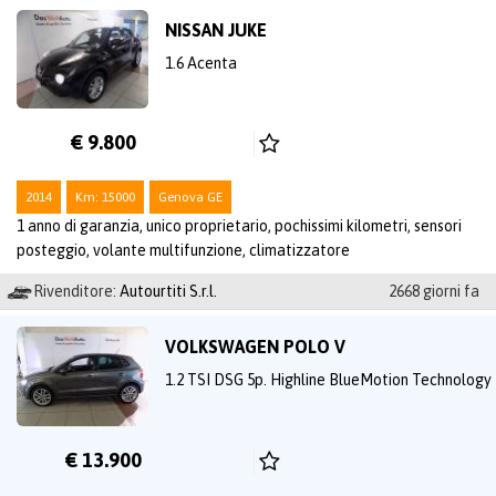
NISSAN JUKE
1.6 Acenta
€ 9.800
2014
Km: 15000
Genova GE
1 anno di garanzia, unico proprietario, pochissimi kilometri, sensori
posteggio, volante multifunzione, climatizzatore
Rivenditore:
Autourtiti S.r.l.
2668 giorni fa
VOLKSWAGEN POLO V
1.2 TSI DSG 5p. Highline BlueMotion Technology
€ 13.900