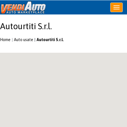
Apri
o
chiudi
Autourtiti S.r.l.
menu
Home
Auto usate
Autourtiti S.r.l.