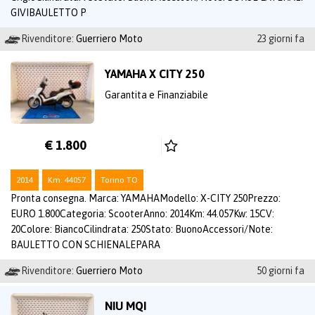
GIVIBAULETTO P
Rivenditore:
Guerriero Moto
23 giorni fa
YAMAHA X CITY 250
Garantita e Finanziabile
€ 1.800
2014
Km: 44057
Torino TO
Pronta consegna. Marca: YAMAHAModello: X-CITY 250Prezzo:
EURO 1.800Categoria: ScooterAnno: 2014Km: 44.057Kw: 15CV:
20Colore: BiancoCilindrata: 250Stato: BuonoAccessori/Note:
BAULETTO CON SCHIENALEPARA
Rivenditore:
Guerriero Moto
50 giorni fa
NIU MQI