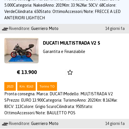
5.000Categoria: NakedAnno: 2019Km: 33.962Kw: 50CV: 68Colore:
VerdeCilindrata: 650Stato: OttimoAccessori/Note: FRECCE A LED
ANTERIORI LIGHTECH
Rivenditore:
Guerriero Moto
14 giorni fa
DUCATI MULTISTRADA V2 S
Garantita e Finanziabile
€ 13.900
2023
Km: 8163
Torino TO
Pronta consegna. Marca: DUCATIModello: MULTISTRADA V2
SPrezzo: EURO 13.900Categoria: TurismoAnno: 2023Km: 8.163Kw:
83CV: 113Colore: Grigio ScuroCilindrata: 950Stato:
OttimoAccessori/Note: BAULETTO POS
Rivenditore:
Guerriero Moto
14 giorni fa