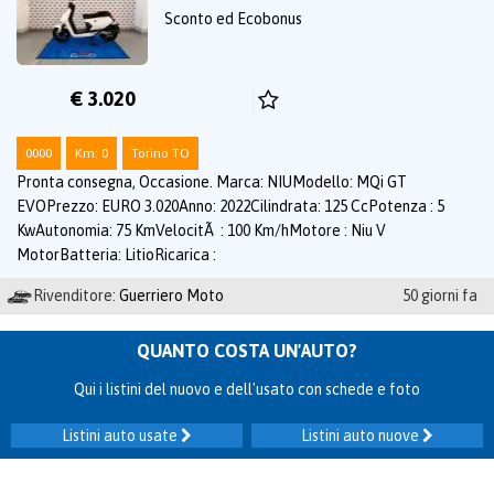
Sconto ed Ecobonus
€ 3.020
0000
Km: 0
Torino TO
Pronta consegna, Occasione. Marca: NIUModello: MQi GT
EVOPrezzo: EURO 3.020Anno: 2022Cilindrata: 125 CcPotenza : 5
KwAutonomia: 75 KmVelocitÃ : 100 Km/hMotore : Niu V
MotorBatteria: LitioRicarica :
Rivenditore:
Guerriero Moto
50 giorni fa
QUANTO COSTA UN'AUTO?
Qui i listini del nuovo e dell'usato con schede e foto
Listini auto usate
Listini auto nuove