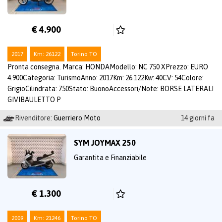
€ 4.900
2017
Km: 26122
Torino TO
Pronta consegna. Marca: HONDAModello: NC 750 XPrezzo: EURO
4.900Categoria: TurismoAnno: 2017Km: 26.122Kw: 40CV: 54Colore:
GrigioCilindrata: 750Stato: BuonoAccessori/Note: BORSE LATERALI
GIVIBAULETTO P
Rivenditore:
Guerriero Moto
14 giorni fa
SYM JOYMAX 250
Garantita e Finanziabile
€ 1.300
2009
Km: 21246
Torino TO