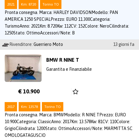
2021
Km: 8720
Torino TO
Pronta consegna. Marca: HARLEY DAVIDSONModello: PAN
AMERICA 1250 SPECIALPrezzo: EURO 11.300Categoria:
TurismoAnno: 2021Km: 8.720Kw: 112CV: 152Colore: NeroCilindrata:
1250Stato: OttimoAccessori/Note: B
Rivenditore:
Guerriero Moto
13 giorni fa
BMW R NINE T
Garantita e Finanziabile
€ 10.900
2017
Km: 13578
Torino TO
Pronta consegna. Marca: BMWModello: R NINE TPrezzo: EURO
10.900Categoria: ClassicAnno: 2017Km: 13.578Kw: 81CV: 110Colore:
GrigioCilindrata: 1200Stato: OttimoAccessori/Note: MARMITTA SC
OMOLOGATAGUSCIO