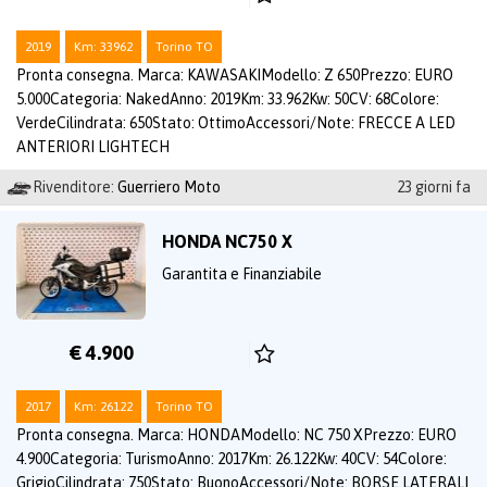
2019
Km: 33962
Torino TO
Pronta consegna. Marca: KAWASAKIModello: Z 650Prezzo: EURO
5.000Categoria: NakedAnno: 2019Km: 33.962Kw: 50CV: 68Colore:
VerdeCilindrata: 650Stato: OttimoAccessori/Note: FRECCE A LED
ANTERIORI LIGHTECH
Rivenditore:
Guerriero Moto
23 giorni fa
HONDA NC750 X
Garantita e Finanziabile
€ 4.900
2017
Km: 26122
Torino TO
Pronta consegna. Marca: HONDAModello: NC 750 XPrezzo: EURO
4.900Categoria: TurismoAnno: 2017Km: 26.122Kw: 40CV: 54Colore:
GrigioCilindrata: 750Stato: BuonoAccessori/Note: BORSE LATERALI