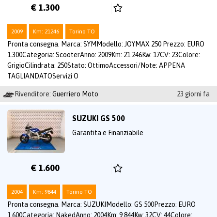
€ 1.300
2009
Km: 21246
Torino TO
Pronta consegna. Marca: SYMModello: JOYMAX 250 Prezzo: EURO
1.300Categoria: ScooterAnno: 2009Km: 21.246Kw: 17CV: 23Colore:
GrigioCilindrata: 250Stato: OttimoAccessori/Note: APPENA
TAGLIANDATOServizi O
Rivenditore:
Guerriero Moto
23 giorni fa
SUZUKI GS 500
Garantita e Finanziabile
€ 1.600
2004
Km: 9844
Torino TO
Pronta consegna. Marca: SUZUKIModello: GS 500Prezzo: EURO
1.600Categoria: NakedAnno: 2004Km: 9.844Kw: 32CV: 44Colore: