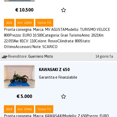
€ 10.500
2021
Km: 22055
Torino TO
Pronta consegna. Marca: MV AGUSTAModello: TURISMO VELOCE
800Prezzo: EURO 10.500Categoria: Gran TurismoAnno: 2021Km:
22.055Kw: 81CV: 110Colore: RossoCilindrata: 800Stato:
OttimoAccessori/Note: SCARICO
Rivenditore:
Guerriero Moto
14 giorni fa
KAWASAKI Z 650
Garantita e Finanziabile
€ 5.000
2019
Km: 33962
Torino TO
Pronta consegna. Marca: KAWASAKIModello: Z 650Prezzo: EURO