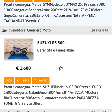
Pronta consegna. Marca: SYMModello: JOYMAX 250 Prezzo: EURO
1.300Categoria: ScooterAnno: 2009Km: 21.246Kw: 17CV: 23Colore:
GrigioCilindrata: 250Stato: OttimoAccessori/Note: APPENA
TAGLIANDATOServizi O
Rivenditore:
Guerriero Moto
14 giorni fa
SUZUKI GS 500
Garantita e Finanziabile
€ 1.600
2004
Km: 9844
Torino TO
Pronta consegna. Marca: SUZUKIModello: GS 500Prezzo: EURO
1.600Categoria: NakedAnno: 2004Km: 9.844Kw: 32CV: 44Colore:
BluCilindrata: 500Stato: BuonoAccessori/Note: PARABREZZA
FUME ' GIVIServizi Offert