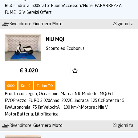
BluCilindrata: 500Stato: BuonoAccessori/Note: PARABREZZA
FUME ' GIVIServizi Offert
Rivenditore:
Guerriero Moto
23 giorni fa
NIU MQI
Sconto ed Ecobonus
€ 3.020
0000
Km: 0
Torino TO
Pronta consegna, Occasione. Marca: NIUModello: MQi GT
EVOPrezzo: EURO 3.020Anno: 2022Cilindrata: 125 CcPotenza : 5
KwAutonomia: 75 KmVelocitÃ : 100 Km/hMotore : Niu V
MotorBatteria: LitioRicarica :
Rivenditore:
Guerriero Moto
23 giorni fa