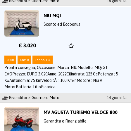
Rivenditore:
Guerriero Moto
14 giorni fa
NIU MQI
Sconto ed Ecobonus
€ 3.020
0000
Km: 0
Torino TO
Pronta consegna, Occasione. Marca: NIUModello: MQi GT
EVOPrezzo: EURO 3.020Anno: 2022Cilindrata: 125 CcPotenza : 5
KwAutonomia: 75 KmVelocitÃ : 100 Km/hMotore : Niu V
MotorBatteria: LitioRicarica :
Rivenditore:
Guerriero Moto
14 giorni fa
MV AGUSTA TURISMO VELOCE 800
Garantita e Finanziabile