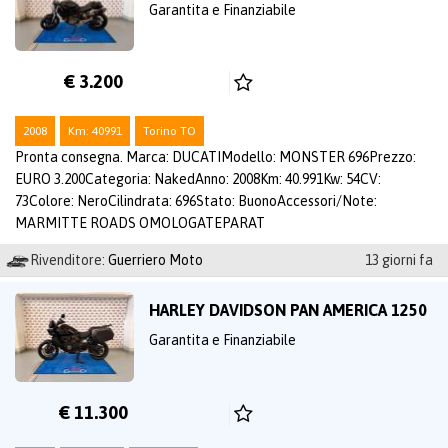
Garantita e Finanziabile
€ 3.200
2008
Km: 40991
Torino TO
Pronta consegna. Marca: DUCATIModello: MONSTER 696Prezzo:
EURO 3.200Categoria: NakedAnno: 2008Km: 40.991Kw: 54CV:
73Colore: NeroCilindrata: 696Stato: BuonoAccessori/Note:
MARMITTE ROADS OMOLOGATEPARAT
Rivenditore:
Guerriero Moto
13 giorni fa
HARLEY DAVIDSON PAN AMERICA 1250
Garantita e Finanziabile
€ 11.300