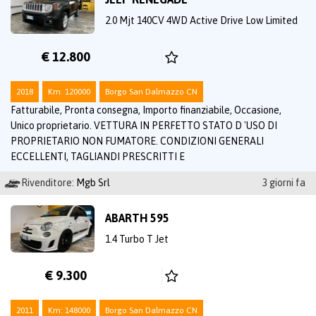
2.0 Mjt 140CV 4WD Active Drive Low Limited
€ 12.800
2018
Km: 120000
Borgo San Dalmazzo CN
Fatturabile, Pronta consegna, Importo finanziabile, Occasione,
Unico proprietario. VETTURA IN PERFETTO STATO D 'USO DI
PROPRIETARIO NON FUMATORE. CONDIZIONI GENERALI
ECCELLENTI, TAGLIANDI PRESCRITTI E
Rivenditore:
Mgb Srl
3 giorni fa
ABARTH 595
1.4 Turbo T Jet
€ 9.300
2011
Km: 148000
Borgo San Dalmazzo CN