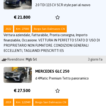
2.0 TDI 115 CV SCR style pari al nuovo
€ 21.800
2022
Km: 27000
Borgo San Dalmazzo CN
Vettura aziendale, Fatturabile, Pronta consegna, Importo
finanziabile, Occasione. VETTURA IN PERFETTO STATO D 'USO DI
PROPRIETARIO NON FUMATORE. CONDIZIONI GENERALI
ECCELLENTI, TAGLIANDI PRESCRITTI ES
Rivenditore:
Mgb Srl
3 giorni fa
MERCEDES GLC 250
d 4Matic Premium Tetto panoramico
€ 27.500
2019
Km: 122949
Borgo San Dalmazzo CN