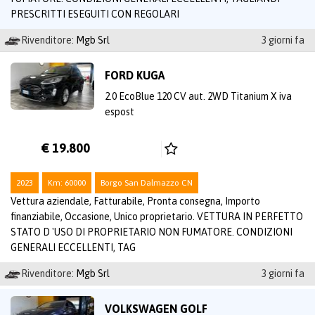
PRESCRITTI ESEGUITI CON REGOLARI
Rivenditore:
Mgb Srl
3 giorni fa
FORD KUGA
2.0 EcoBlue 120 CV aut. 2WD Titanium X iva
espost
€ 19.800
2023
Km: 60000
Borgo San Dalmazzo CN
Vettura aziendale, Fatturabile, Pronta consegna, Importo
finanziabile, Occasione, Unico proprietario. VETTURA IN PERFETTO
STATO D 'USO DI PROPRIETARIO NON FUMATORE. CONDIZIONI
GENERALI ECCELLENTI, TAG
Rivenditore:
Mgb Srl
3 giorni fa
VOLKSWAGEN GOLF