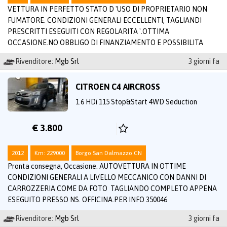
VETTURA IN PERFETTO STATO D 'USO DI PROPRIETARIO NON
FUMATORE. CONDIZIONI GENERALI ECCELLENTI, TAGLIANDI
PRESCRITTI ESEGUITI CON REGOLARITA '.OTTIMA
OCCASIONE.NO OBBLIGO DI FINANZIAMENTO E POSSIBILITA
Rivenditore:
Mgb Srl
3 giorni fa
CITROEN C4 AIRCROSS
1.6 HDi 115 Stop&Start 4WD Seduction
€ 3.800
2012
Km: 229000
Borgo San Dalmazzo CN
Pronta consegna, Occasione. AUTOVETTURA IN OTTIME
CONDIZIONI GENERALI A LIVELLO MECCANICO CON DANNI DI
CARROZZERIA COME DA FOTO TAGLIANDO COMPLETO APPENA
ESEGUITO PRESSO NS. OFFICINA.PER INFO 350046
Rivenditore:
Mgb Srl
3 giorni fa