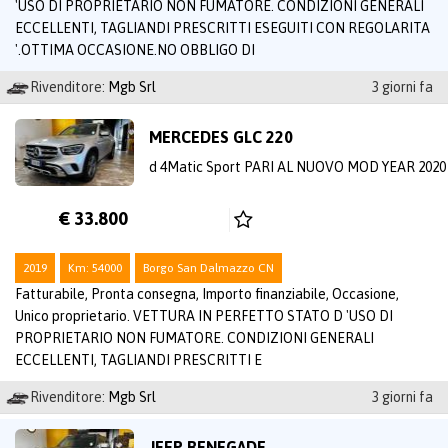
'USO DI PROPRIETARIO NON FUMATORE. CONDIZIONI GENERALI
ECCELLENTI, TAGLIANDI PRESCRITTI ESEGUITI CON REGOLARITA
'.OTTIMA OCCASIONE.NO OBBLIGO DI
Rivenditore:
Mgb Srl
3 giorni fa
MERCEDES GLC 220
d 4Matic Sport PARI AL NUOVO MOD YEAR 2020
€ 33.800
2019
Km: 54000
Borgo San Dalmazzo CN
Fatturabile, Pronta consegna, Importo finanziabile, Occasione,
Unico proprietario. VETTURA IN PERFETTO STATO D 'USO DI
PROPRIETARIO NON FUMATORE. CONDIZIONI GENERALI
ECCELLENTI, TAGLIANDI PRESCRITTI E
Rivenditore:
Mgb Srl
3 giorni fa
JEEP RENEGADE