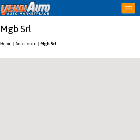
Apri
o
chiudi
Mgb Srl
menu
Home
Auto usate
Mgb Srl