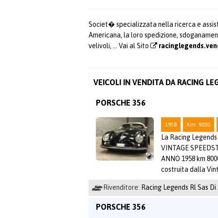
Societ� specializzata nella ricerca e assiste
Americana, la loro spedizione, sdoganament
velivoli, ... Vai al Sito
racinglegends.ven
VEICOLI IN VENDITA DA RACING LE
PORSCHE 356
1958
Km: 8000
La Racing Legends l
VINTAGE SPEEDSTER 
ANNO 1958 km 8000
costruita dalla Vi
Rivenditore:
Racing Legends Rl Sas Di
PORSCHE 356