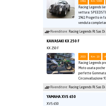
1961
Km: 5000
Racing Legends lie
vettura: SPEEDSTE
1961 Progetto in f
venduta completam
Rivenditore:
Racing Legends Rl Sas Di
KAWASAKI KX 250 F
KX 250 F
2015
Km: 10
A
Racing Legends pre
Moto usata poche v
perfette Gommata 
Circonvallazione 9
Rivenditore:
Racing Legends Rl Sas Di
YAMAHA XVS 650
XVS 650