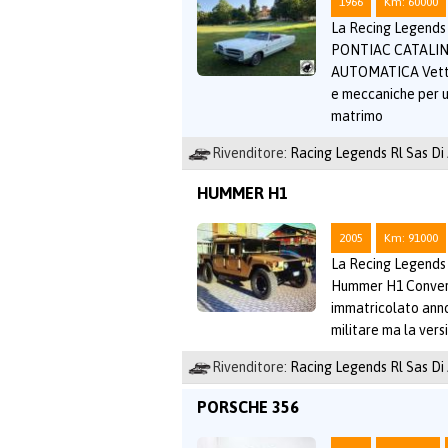
1966
Km: 60000
La Recing Legends l
PONTIAC CATALIN
AUTOMATICA Vettur
e meccaniche per us
matrimo
Rivenditore:
Racing Legends Rl Sas Di
HUMMER H1
2005
Km: 91000
La Recing Legends l
Hummer H1 Converti
immatricolato anno
militare ma la vers
Rivenditore:
Racing Legends Rl Sas Di
PORSCHE 356