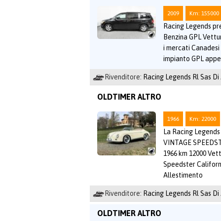
2009
Km: 155000
Racing Legends pre
Benzina GPL Vettur
i mercati Canadesi
impianto GPL appe
Rivenditore:
Racing Legends Rl Sas Di
OLDTIMER ALTRO
1966
Km: 22000
La Racing Legends l
VINTAGE SPEEDSTE
1966 km 12000 Vett
Speedster Californ
Allestimento
Rivenditore:
Racing Legends Rl Sas Di
OLDTIMER ALTRO