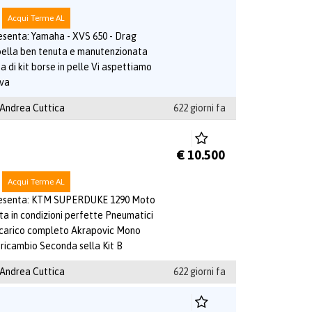
Acqui Terme AL
senta: Yamaha - XVS 650 - Drag
bella ben tenuta e manutenzionata
i kit borse in pelle Vi aspettiamo
ova
 Andrea Cuttica
622 giorni fa
€ 10.500
Acqui Terme AL
resenta: KTM SUPERDUKE 1290 Moto
ta in condizioni perfette Pneumatici
Scarico completo Akrapovic Mono
ricambio Seconda sella Kit B
 Andrea Cuttica
622 giorni fa