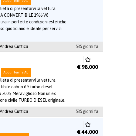
Acqui Terme AL
ieta di presentarvi la vettura
A CONVERTIBILE 1966 V8
a in perfette condizioni estetiche
o quotidiano e ideale per servizi
 Andrea Cuttica
535 giorni fa
€ 98.000
Acqui Terme AL
ieta di presentarvi la vettura
bile cabrio 6.5 turbo diesel
 2005, Meraviglioso Non un ex
ione civile TURBO DIESEL originale.
 Andrea Cuttica
535 giorni fa
€ 44.000