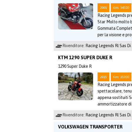
2001
Km: 34500
Racing Legends pre
Star Molto molto 
Gommata Completa d
per la visione e pr
Rivenditore:
Racing Legends Rl Sas Di
KTM 1290 SUPER DUKE R
1290 Super Duke R
2015
Km: 35000
Racing Legends p
spettacolare, tenu
appena sostituiti 
ammortizzatore di 
Rivenditore:
Racing Legends Rl Sas Di
VOLKSWAGEN TRANSPORTER