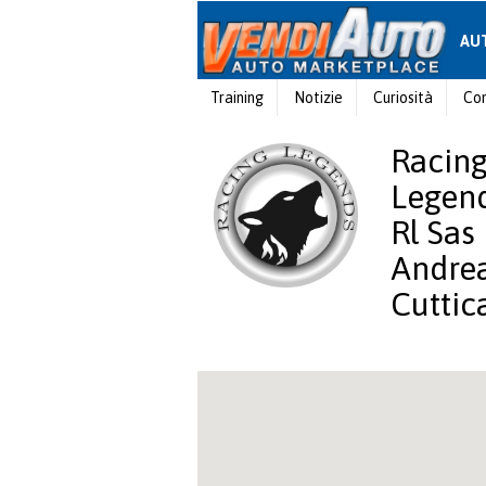
AU
Training
Notizie
Curiosità
Con
Racin
Legen
Rl Sas
Andre
Cuttic