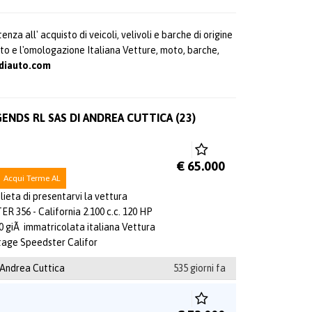
nza all' acquisto di veicoli, velivoli e barche di origine
o e l'omologazione Italiana Vetture, moto, barche,
diauto.com
GENDS RL SAS DI ANDREA CUTTICA (23)
€ 65.000
Acqui Terme AL
ieta di presentarvi la vettura
356 - California 2.100 c.c. 120 HP
 giÃ immatricolata italiana Vettura
ntage Speedster Califor
 Andrea Cuttica
535 giorni fa