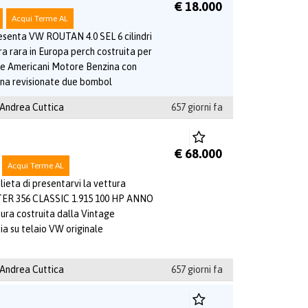
€ 18.000
Acqui Terme AL
senta VW ROUTAN 4.0 SEL 6 cilindri
a rara in Europa perch costruita per
 e Americani Motore Benzina con
na revisionate due bombol
 Andrea Cuttica
657 giorni fa
€ 68.000
Acqui Terme AL
ieta di presentarvi la vettura
R 356 CLASSIC 1.915 100 HP ANNO
ura costruita dalla Vintage
ia su telaio VW originale
 Andrea Cuttica
657 giorni fa