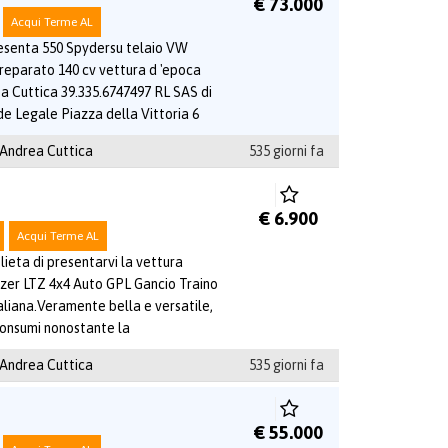
€ 73.000
Acqui Terme AL
esenta 550 Spydersu telaio VW
eparato 140 cv vettura d 'epoca
a Cuttica 39.335.6747497 RL SAS di
e Legale Piazza della Vittoria 6
 Andrea Cuttica
535 giorni fa
€ 6.900
Acqui Terme AL
ieta di presentarvi la vettura
azer LTZ 4x4 Auto GPL Gancio Traino
taliana.Veramente bella e versatile,
consumi nonostante la
 Andrea Cuttica
535 giorni fa
€ 55.000