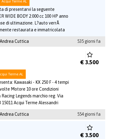
Acqui Terme AL
ta di presentarvi la seguente
R WIDE BODY 2.000 cc 100 HP anno
ase di ultimazione. L?auto verrÃ
ente restaurata e immatricolata
 Andrea Cuttica
535 giorni fa
€ 3.500
cqui Terme AL
senta: Kawasaki - KX 250 F - 4 tempi
olte Motore 10 ore Condizioni
Racing Legends marchio reg. Via
3 15011 Acqui Terme Alessandri
 Andrea Cuttica
554 giorni fa
€ 3.500