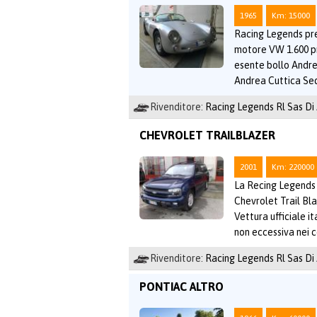
1965
Km: 15000
Racing Legends pr
motore VW 1.600 pr
esente bollo Andre
Andrea Cuttica Sed
Rivenditore:
Racing Legends Rl Sas Di
CHEVROLET TRAILBLAZER
2001
Km: 220000
La Recing Legends l
Chevrolet Trail Bl
Vettura ufficiale i
non eccessiva nei 
Rivenditore:
Racing Legends Rl Sas Di
PONTIAC ALTRO