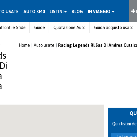
TO USATE
AUTO KM0
LISTINI
BLOG
IN VIAGGIO
fronti e Sfide
Guide
Quotazione Auto
Guida acquisto usato
g
Home
Auto usate
Racing Legends Rl Sas Di Andrea Cuttic
ds
 Di
a
a
QU
Qui i listini
Listini au