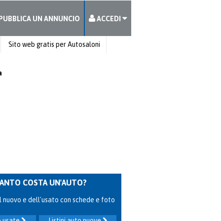
PUBBLICA UN ANNUNCIO
ACCEDI
Sito web gratis per Autosaloni
a
ANTO COSTA UN'AUTO?
 del nuovo e dell'usato con schede e foto
to usate
Listini auto nuove