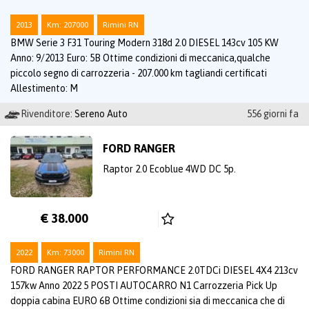
2013
Km: 207000
Rimini RN
BMW Serie 3 F31 Touring Modern 318d 2.0 DIESEL 143cv 105 KW
Anno: 9/2013 Euro: 5B Ottime condizioni di meccanica,qualche
piccolo segno di carrozzeria - 207.000 km tagliandi certificati
Allestimento: M
Rivenditore:
Sereno Auto
556 giorni fa
FORD RANGER
Raptor 2.0 Ecoblue 4WD DC 5p.
€ 38.000
2022
Km: 73000
Rimini RN
FORD RANGER RAPTOR PERFORMANCE 2.0TDCi DIESEL 4X4 213cv
157kw Anno 2022 5 POSTI AUTOCARRO N1 Carrozzeria Pick Up
doppia cabina EURO 6B Ottime condizioni sia di meccanica che di