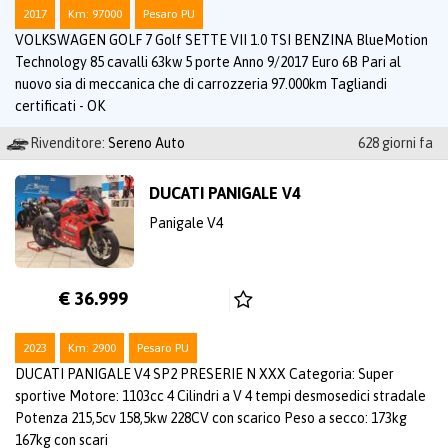
2017
Km: 97000
Pesaro PU
VOLKSWAGEN GOLF 7 Golf SETTE VII 1.0 TSI BENZINA BlueMotion
Technology 85 cavalli 63kw 5 porte Anno 9/2017 Euro 6B Pari al
nuovo sia di meccanica che di carrozzeria 97.000km Tagliandi
certificati - OK
Rivenditore:
Sereno Auto
628 giorni fa
DUCATI PANIGALE V4
Panigale V4
€ 36.999
2023
Km: 2900
Pesaro PU
DUCATI PANIGALE V4 SP2 PRESERIE N XXX Categoria: Super
sportive Motore: 1103cc 4 Cilindri a V 4 tempi desmosedici stradale
Potenza 215,5cv 158,5kw 228CV con scarico Peso a secco: 173kg
167kg con scari