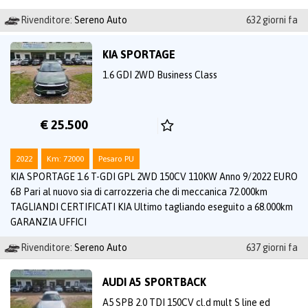
Rivenditore:
Sereno Auto
632 giorni fa
KIA SPORTAGE
1.6 GDI 2WD Business Class
€ 25.500
2022
Km: 72000
Pesaro PU
KIA SPORTAGE 1.6 T-GDI GPL 2WD 150CV 110KW Anno 9/2022 EURO
6B Pari al nuovo sia di carrozzeria che di meccanica 72.000km
TAGLIANDI CERTIFICATI KIA Ultimo tagliando eseguito a 68.000km
GARANZIA UFFICI
Rivenditore:
Sereno Auto
637 giorni fa
AUDI A5 SPORTBACK
A5 SPB 2.0 TDI 150CV cl.d mult S line ed