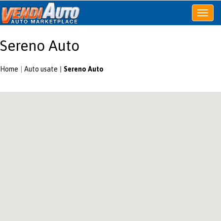
Apri
o
chiudi
Sereno Auto
menu
Home
Auto usate
Sereno Auto