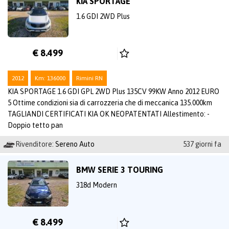
KIA SPORTAGE
1.6 GDI 2WD Plus
€ 8.499
2012
Km: 136000
Rimini RN
KIA SPORTAGE 1.6 GDI GPL 2WD Plus 135CV 99KW Anno 2012 EURO
5 Ottime condizioni sia di carrozzeria che di meccanica 135.000km
TAGLIANDI CERTIFICATI KIA OK NEOPATENTATI Allestimento: -
Doppio tetto pan
Rivenditore:
Sereno Auto
537 giorni fa
BMW SERIE 3 TOURING
318d Modern
€ 8.499