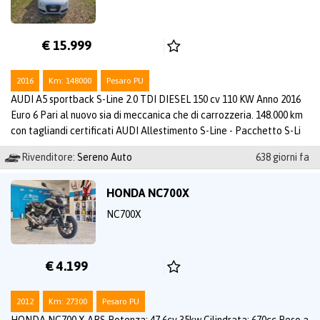
€ 15.999
2016
Km: 148000
Pesaro PU
AUDI A5 sportback S-Line 2.0 TDI DIESEL 150 cv 110 KW Anno 2016
Euro 6 Pari al nuovo sia di meccanica che di carrozzeria. 148.000 km
con tagliandi certificati AUDI Allestimento S-Line - Pacchetto S-Li
Rivenditore:
Sereno Auto
638 giorni fa
HONDA NC700X
NC700X
€ 4.199
2012
Km: 27300
Pesaro PU
HONDA NC700 X ABS Potenza: 47.6cv 35kw Cilindrata: 670cc Peso a