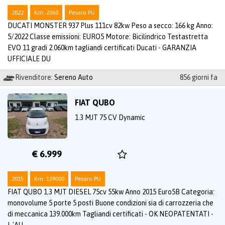
2022
Km: 2060
Pesaro PU
DUCATI MONSTER 937 Plus 111cv 82kw Peso a secco: 166 kg Anno:
5/2022 Classe emissioni: EURO5 Motore: Bicilindrico Testastretta
EVO 11 gradi 2.060km tagliandi certificati Ducati - GARANZIA
UFFICIALE DU
Rivenditore:
Sereno Auto
856 giorni fa
FIAT QUBO
1.3 MJT 75 CV Dynamic
€ 6.999
2015
Km: 139000
Pesaro PU
FIAT QUBO 1.3 MJT DIESEL 75cv 55kw Anno 2015 Euro5B Categoria:
monovolume 5 porte 5 posti Buone condizioni sia di carrozzeria che
di meccanica 139.000km Tagliandi certificati - OK NEOPATENTATI -
L 'AU