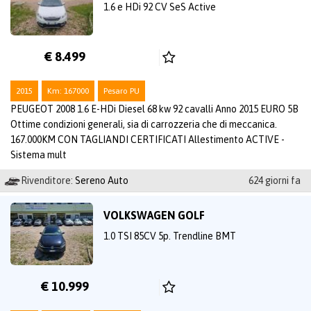
1.6 e HDi 92 CV SeS Active
€ 8.499
2015
Km: 167000
Pesaro PU
PEUGEOT 2008 1.6 E-HDi Diesel 68 kw 92 cavalli Anno 2015 EURO 5B
Ottime condizioni generali, sia di carrozzeria che di meccanica.
167.000KM CON TAGLIANDI CERTIFICATI Allestimento ACTIVE -
Sistema mult
Rivenditore:
Sereno Auto
624 giorni fa
VOLKSWAGEN GOLF
1.0 TSI 85CV 5p. Trendline BMT
€ 10.999