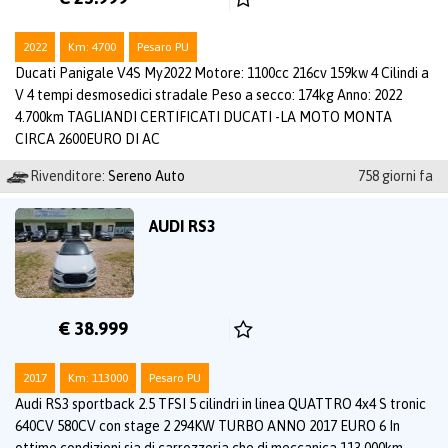
2022
Km: 4700
Pesaro PU
Ducati Panigale V4S My2022 Motore: 1100cc 216cv 159kw 4 Cilindi a
V 4 tempi desmosedici stradale Peso a secco: 174kg Anno: 2022
4.700km TAGLIANDI CERTIFICATI DUCATI -LA MOTO MONTA
CIRCA 2600EURO DI AC
Rivenditore:
Sereno Auto
758 giorni fa
AUDI RS3
€ 38.999
2017
Km: 113000
Pesaro PU
Audi RS3 sportback 2.5 TFSI 5 cilindri in linea QUATTRO 4x4 S tronic
640CV 580CV con stage 2 294KW TURBO ANNO 2017 EURO 6 In
ottime condizioni sia di carrozzeria che di meccanica 113.000km