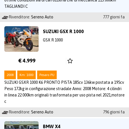
TAGLIANDI C
Rivenditore:
Sereno Auto
777 giorni fa
SUZUKI GSX R 1000
GSX R 1000
€ 4.999
2008
Km: 1000
Pesaro PU
SUZUKI GSXR 1000 K6 PRONTO PISTA 185cv 136kw postata a 195cv
Peso 172kg in configurazione stradale Anno: 2008 Motore: 4 cilindri
in linea 22.000km originali trasformata per uso pista nel 2021,motore
c
Rivenditore:
Sereno Auto
796 giorni fa
BMW X4