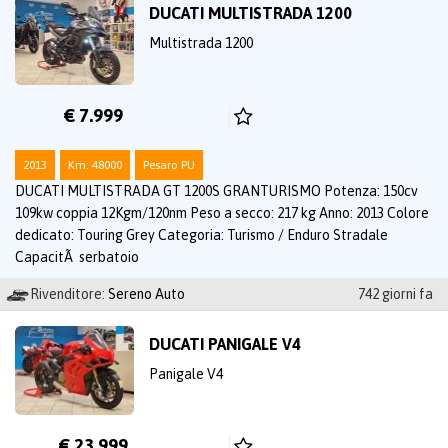
DUCATI MULTISTRADA 1200
Multistrada 1200
€ 7.999
2013
Km: 48000
Pesaro PU
DUCATI MULTISTRADA GT 1200S GRANTURISMO Potenza: 150cv
109kw coppia 12Kgm/120nm Peso a secco: 217 kg Anno: 2013 Colore
dedicato: Touring Grey Categoria: Turismo / Enduro Stradale
CapacitÃ serbatoio
Rivenditore:
Sereno Auto
742 giorni fa
DUCATI PANIGALE V4
Panigale V4
€ 23.999