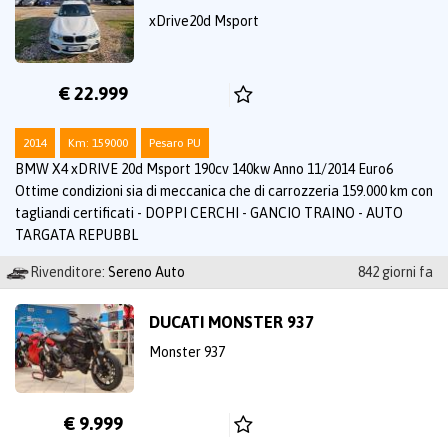
xDrive20d Msport
€ 22.999
2014
Km: 159000
Pesaro PU
BMW X4 xDRIVE 20d Msport 190cv 140kw Anno 11/2014 Euro6
Ottime condizioni sia di meccanica che di carrozzeria 159.000 km con
tagliandi certificati - DOPPI CERCHI - GANCIO TRAINO - AUTO
TARGATA REPUBBL
Rivenditore:
Sereno Auto
842 giorni fa
DUCATI MONSTER 937
Monster 937
€ 9.999