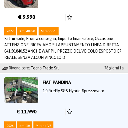
€ 9.990
2022
Km: 48950
Mirano VE
Fatturabile, Pronta consegna, Importo finanziabile, Occasione.
ATTENZIONE: RICEVIAMO SU APPUNTAMENTO.LINEA DIRETTA
041.50.840.52 ANCHE WAPPIL PREZZO DEL VEICOLO ESPOSTO E?
REALE, SENZA ALCUN VINCOLO D
Rivenditore:
Tecno Trade Srl
78 giorni fa
FIAT PANDINA
1.0 FireFly S&S Hybrid #prezzovero
€ 11.990
2026
Km: 10
Mirano VE