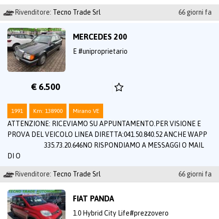
Rivenditore:
Tecno Trade Srl
66 giorni fa
MERCEDES 200
E #uniproprietario
€ 6.500
1991
Km: 138900
Mirano VE
ATTENZIONE: RICEVIAMO SU APPUNTAMENTO.PER VISIONE E
PROVA DEL VEICOLO LINEA DIRETTA:041.50.840.52 ANCHE WAPP
335.73.20.646NO RISPONDIAMO A MESSAGGI O MAIL
DI O
Rivenditore:
Tecno Trade Srl
66 giorni fa
FIAT PANDA
1.0 Hybrid City Life#prezzovero