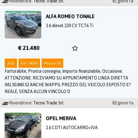
Rivenditore:
Tecno Trade Srl
81 giorni fa
ALFA ROMEO TONALE
1.6 diesel 130 CV TCT6 Ti
€ 21.480
2023
Km: 98580
Mirano VE
Fatturabile, Pronta consegna, Importo finanziabile, Occasione.
ATTENZIONE: RICEVIAMO SU APPUNTAMENTO.LINEA DIRETTA
041.50.840.52 ANCHE WAPPIL PREZZO DEL VEICOLO ESPOSTO E?
REALE, SENZA ALCUN VINCOLO D
Rivenditore:
Tecno Trade Srl
82 giorni fa
OPEL MERIVA
1.6 CDTI AUTOCARRO+IVA