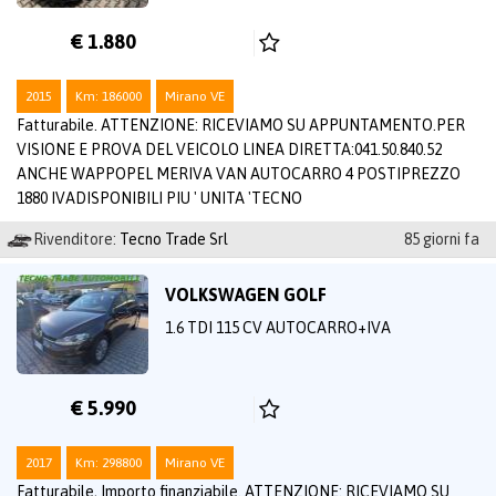
€ 1.880
2015
Km: 186000
Mirano VE
Fatturabile. ATTENZIONE: RICEVIAMO SU APPUNTAMENTO.PER
VISIONE E PROVA DEL VEICOLO LINEA DIRETTA:041.50.840.52
ANCHE WAPPOPEL MERIVA VAN AUTOCARRO 4 POSTIPREZZO
1880 IVADISPONIBILI PIU ' UNITA 'TECNO
Rivenditore:
Tecno Trade Srl
85 giorni fa
VOLKSWAGEN GOLF
1.6 TDI 115 CV AUTOCARRO+IVA
€ 5.990
2017
Km: 298800
Mirano VE
Fatturabile, Importo finanziabile. ATTENZIONE: RICEVIAMO SU