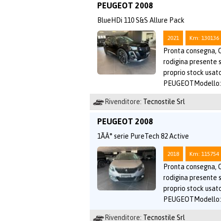
PEUGEOT 2008
BlueHDi 110 S&S Allure Pack
2021
Km: 130136
Pronta consegna, O
rodigina presente 
proprio stock usat
PEUGEOTModello: 
Rivenditore:
Tecnostile Srl
PEUGEOT 2008
1ÃÂ° serie PureTech 82 Active
2018
Km: 115754
Pronta consegna, O
rodigina presente 
proprio stock usat
PEUGEOTModello: 
Rivenditore:
Tecnostile Srl