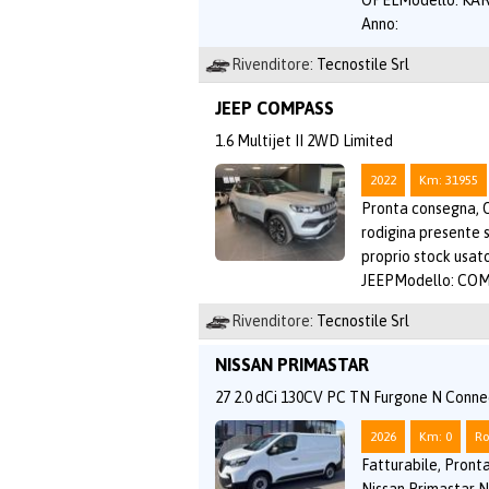
OPELModello: KAR
Anno:
Rivenditore:
Tecnostile Srl
JEEP COMPASS
1.6 Multijet II 2WD Limited
2022
Km: 31955
Pronta consegna, O
rodigina presente 
proprio stock usat
JEEPModello: COM
Rivenditore:
Tecnostile Srl
NISSAN PRIMASTAR
27 2.0 dCi 130CV PC TN Furgone N Conn
2026
Km: 0
Ro
Fatturabile, Pronta