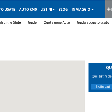
TO USATE
AUTO KM0
LISTINI
BLOG
IN VIAGGIO
fronti e Sfide
Guide
Quotazione Auto
Guida acquisto usato
QU
Qui i listini
Listini au