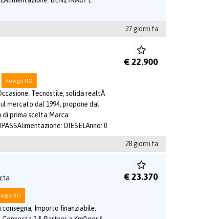
LAlimentazione: BENZINAGPL
27 giorni fa
€ 22.900
Rovigo RO
ccasione. Tecnostile, solida realtÃ
sul mercato dal 1994, propone dal
o di prima scelta:Marca:
PASSAlimentazione: DIESELAnno: 0
28 giorni fa
€ 23.370
ecta
vigo RO
 consegna, Importo finanziabile.