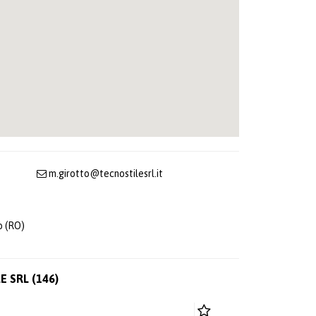
m.girotto@tecnostilesrl.it
o (RO)
E SRL (146)