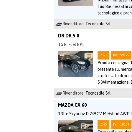
Nissan Primastar N
Tuo BusinessStai c
tecnologico e pron
Rivenditore:
Tecnostile Srl
DR DR 5 0
1.5 Bi Fuel GPL
2022
Km: 99125
Pronta consegna. T
presente sul merca
stock usato di pri
5.0Alimentazione:
Rivenditore:
Tecnostile Srl
MAZDA CX 60
3.3L e Skyactiv D 249 CV M Hybrid AWD 
2025
Km: 18109