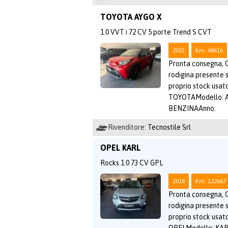
TOYOTA AYGO X
1.0 VVT i 72 CV 5 porte Trend S CVT
2023
Km: 48616
Pronta consegna, O
rodigina presente 
proprio stock usat
TOYOTAModello: A
BENZINAAnno:
Rivenditore:
Tecnostile Srl
OPEL KARL
Rocks 1.0 73 CV GPL
2018
Km: 122667
Pronta consegna, O
rodigina presente 
proprio stock usat