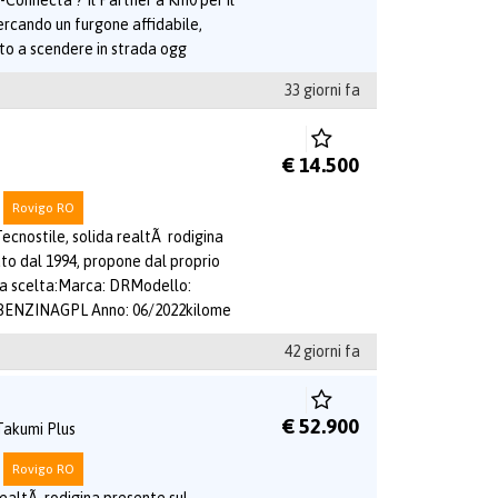
-Connecta ? Il Partner a Km0 per il
ercando un furgone affidabile,
to a scendere in strada ogg
33 giorni fa
€ 14.500
Rovigo RO
ecnostile, solida realtÃ rodigina
to dal 1994, propone dal proprio
ma scelta:Marca: DRModello:
 BENZINAGPL Anno: 06/2022kilome
42 giorni fa
€ 52.900
Takumi Plus
Rovigo RO