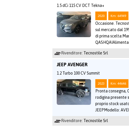
1.5 dCi 115 CV DCT Tekna+
2020
Km: 64949
Occasione. Tecnost
sul mercato dal 19
di prima scelta:M
QASHQAIAlimentazi
Rivenditore:
Tecnostile Srl
JEEP AVENGER
1.2 Turbo 100 CV Summit
2023
Km: 44646
Pronta consegna, O
rodigina presente 
proprio stock usat
JEEPModello: AVE
Rivenditore:
Tecnostile Srl