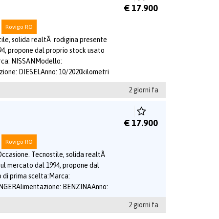
€ 17.900
Rovigo RO
ile, solida realtÃ rodigina presente
94, propone dal proprio stock usato
arca: NISSANModello:
one: DIESELAnno: 10/2020kilometri
2 giorni fa
€ 17.900
Rovigo RO
ccasione. Tecnostile, solida realtÃ
sul mercato dal 1994, propone dal
o di prima scelta:Marca:
NGERAlimentazione: BENZINAAnno:
2 giorni fa