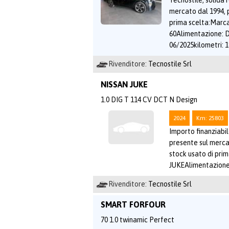
Tecnostile, solida 
mercato dal 1994, 
prima scelta:Mar
60Alimentazione:
06/2025kilometri: 1
Rivenditore:
Tecnostile Srl
NISSAN JUKE
1.0 DIG T 114 CV DCT N Design
2024
Km: 25803
Importo finanziabil
presente sul merca
stock usato di pri
JUKEAlimentazione
Rivenditore:
Tecnostile Srl
SMART FORFOUR
70 1.0 twinamic Perfect