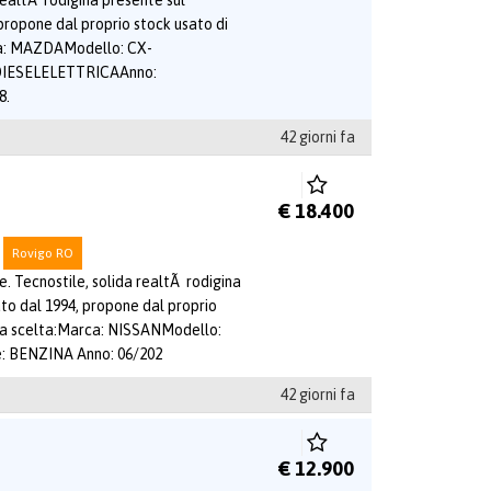
realtÃ rodigina presente sul
propone dal proprio stock usato di
ca: MAZDAModello: CX-
 DIESELELETTRICAAnno:
8.
42 giorni fa
€ 18.400
Rovigo RO
e. Tecnostile, solida realtÃ rodigina
to dal 1994, propone dal proprio
ma scelta:Marca: NISSANModello:
: BENZINA Anno: 06/202
42 giorni fa
€ 12.900