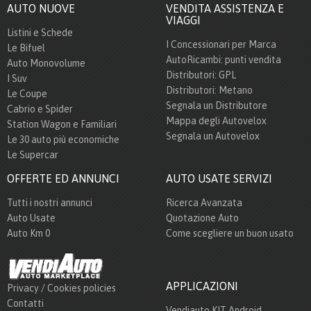
AUTO NUOVE
VENDITA ASSISTENZA E
VIAGGI
Listini e Schede
I Concessionari per Marca
Le Bifuel
AutoRicambi: punti vendita
Auto Monovolume
Distributori: GPL
I Suv
Distributori: Metano
Le Coupe
Segnala un Distributore
Cabrio e Spider
Mappa degli Autovelox
Station Wagon e Familiari
Segnala un Autovelox
Le 30 auto più economiche
Le Supercar
OFFERTE ED ANNUNCI
AUTO USATE SERVIZI
Tutti i nostri annunci
Ricerca Avanzata
Auto Usate
Quotazione Auto
Auto Km 0
Come scegliere un buon usato
APPLICAZIONI
Privacy / Cookies policies
Contatti
Vendiauto KIT Android