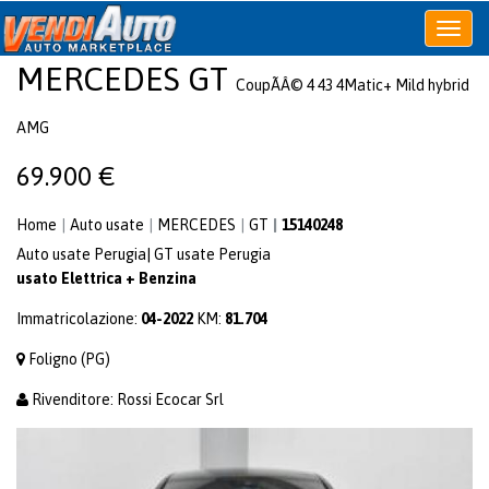
Apri
o
MERCEDES
GT
chiudi
CoupÃÂ© 4 43 4Matic+ Mild hybrid
menu
AMG
69.900 €
Home
Auto usate
MERCEDES
GT
15140248
Auto usate Perugia
|
GT usate Perugia
usato
Elettrica + Benzina
Immatricolazione:
04-2022
KM:
81.704
Foligno (PG)
Rivenditore:
Rossi Ecocar Srl