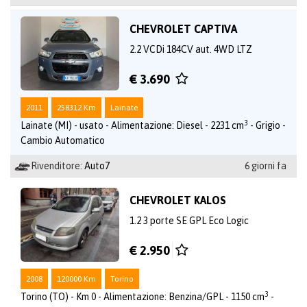
CHEVROLET CAPTIVA
2.2 VCDi 184CV aut. 4WD LTZ
€ 3.690
2011
258312 Km
Lainate
3
Lainate (MI) - usato - Alimentazione: Diesel - 2231 cm
- Grigio -
Cambio Automatico
Rivenditore:
Auto7
6 giorni fa
CHEVROLET KALOS
1.2 3 porte SE GPL Eco Logic
€ 2.950
2008
120000 Km
Torino
3
Torino (TO) - Km 0 - Alimentazione: Benzina/GPL - 1150 cm
-