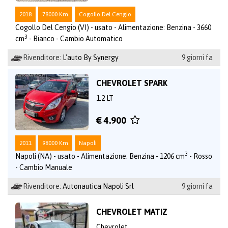
2018
78000 Km
Cogollo Del Cengio
Cogollo Del Cengio (VI) - usato - Alimentazione: Benzina - 3660
3
cm
- Bianco - Cambio Automatico
Rivenditore:
L'auto By Synergy
9 giorni fa
CHEVROLET SPARK
1.2 LT
€ 4.900
2011
98000 Km
Napoli
3
Napoli (NA) - usato - Alimentazione: Benzina - 1206 cm
- Rosso
- Cambio Manuale
Rivenditore:
Autonautica Napoli Srl
9 giorni fa
CHEVROLET MATIZ
Chevrolet