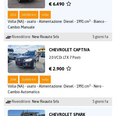
€ 6.490
2010
145000 Km
Volla
3
Volla (NA) - usato - Alimentazione: Diesel - 1991 cm
- Bianco -
Cambio Manuale
Rivenditore:
New Rivauto Srls
5 giorni fa
CHEVROLET CAPTIVA
2.0 VCDi LTX 7 Posti
€ 2.900
2008
210000 Km
Volla
3
Volla (NA) - usato - Alimentazione: Diesel - 1991 cm
- Nero -
Cambio Automatico
Rivenditore:
New Rivauto Srls
5 giorni fa
CHEVROLET SPARK