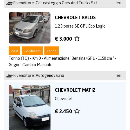
Rivenditore:
Cct casteggio Cars And Trucks S.r.l.
Ieri
CHEVROLET KALOS
1.2 3 porte SE GPL Eco Logic
€ 3.000
2008
120000 Km
Torino
3
Torino (TO) - Km 0 - Alimentazione: Benzina/GPL - 1150 cm
-
Grigio - Cambio Manuale
Rivenditore:
Autogenovauno
Ieri
CHEVROLET MATIZ
Chevrolet
€ 2.450