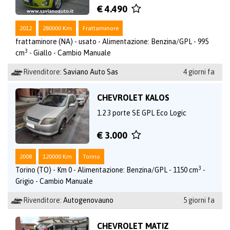
€ 4.490
2012
280000 Km
Frattaminore
frattaminore (NA) - usato - Alimentazione: Benzina/GPL - 995
3
cm
- Giallo - Cambio Manuale
Rivenditore:
Saviano Auto Sas
4 giorni fa
CHEVROLET KALOS
1.2 3 porte SE GPL Eco Logic
€ 3.000
2008
120000 Km
Torino
3
Torino (TO) - Km 0 - Alimentazione: Benzina/GPL - 1150 cm
-
Grigio - Cambio Manuale
Rivenditore:
Autogenovauno
5 giorni fa
CHEVROLET MATIZ