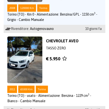
2008
120000 Km
Torino
3
Torino (TO) - Km 0 - Alimentazione: Benzina/GPL - 1150 cm
-
Grigio - Cambio Manuale
Rivenditore:
Autogenovauno
10 giorni fa
CHEVROLET AVEO
TASSO ZERO
€ 5.950
2011
65000 Km
Torino
3
Torino (TO) - usato - Alimentazione: Benzina - 1229 cm
-
Bianco - Cambio Manuale