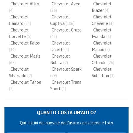
Chevrolet Altro
Chevrolet Aveo
Chevrolet
(4)
(36)
Blazer
(4)
Chevrolet
Chevrolet
Chevrolet
Camaro
(14)
Captiva
(106)
Chevelle
(1)
Chevrolet
Chevrolet Cruze
Chevrolet
Corvette
(5)
(41)
Evanda
(1)
Chevrolet Kalos
Chevrolet
Chevrolet
(14)
Lacetti
(4)
Malibu
(2)
Chevrolet Matiz
Chevrolet
Chevrolet
(67)
Nubira
(2)
Orlando
(26)
Chevrolet
Chevrolet Spark
Chevrolet
Silverado
(2)
(29)
Suburban
(1)
Chevrolet Tahoe
Chevrolet Trans
(2)
Sport
(1)
QUANTO COSTA UN'AUTO?
Qui i listini del nuovo e dell'usato con schede e foto