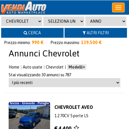
Apri
o
chiudi
menu
CERCA
ALTRI FILTRI
990 €
139.500 €
Prezzo minimo:
Prezzo massimo:
Annunci Chevrolet
Home
Auto usate
Chevrolet
Modelli
Stai visualizzando 30 annunci su 787
CHEVROLET AVEO
1.2 70CV 5 porte LS
€ 4.400