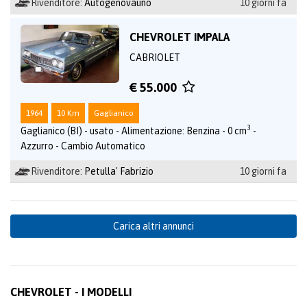
Rivenditore:
Autogenovauno
10 giorni fa
CHEVROLET IMPALA
CABRIOLET
€ 55.000
1964
10 Km
Gaglianico
3
Gaglianico (BI) - usato - Alimentazione: Benzina - 0 cm
-
Azzurro - Cambio Automatico
Rivenditore:
Petulla' Fabrizio
10 giorni fa
Carica altri annunci
CHEVROLET - I MODELLI