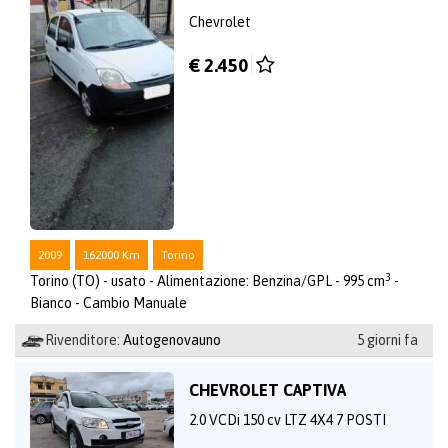
Chevrolet
€ 2.450
2009
162000 Km
Torino
3
Torino (TO) - usato - Alimentazione: Benzina/GPL - 995 cm
-
Bianco - Cambio Manuale
Rivenditore:
Autogenovauno
5 giorni fa
CHEVROLET CAPTIVA
2.0 VCDi 150 cv LTZ 4X4 7 POSTI