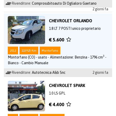
Rivenditore:
Comprosubitoauto Di Oglialoro Gaetano
2 giorni fa
CHEVROLET ORLANDO
1.8 LT 7 POSTI unico proprietario
€ 5.600
2012
115925 Km
Montorfano
3
Montorfano (CO) - usato - Alimentazione: Benzina - 1796 cm
-
Bianco - Cambio Manuale
Rivenditore:
Autotecnica A&b Snc
2 giorni fa
CHEVROLET SPARK
1.0 LS GPL
€ 4.400