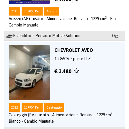
2011
108000 Km
Arezzo
3
Arezzo (AR) - usato - Alimentazione: Benzina - 1229 cm
- Blu -
Cambio Manuale
Rivenditore:
Perlauto Motive Solution
Oggi
CHEVROLET AVEO
1.2 86CV 5 porte LTZ
€ 3.480
2012
169904 Km
Casteggio
3
Casteggio (PV) - usato - Alimentazione: Benzina - 1229 cm
-
Bianco - Cambio Manuale