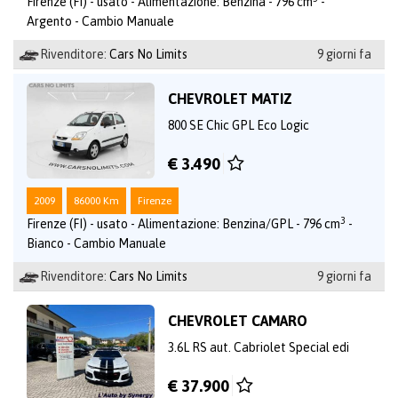
Firenze (FI) - usato - Alimentazione: Benzina - 796 cm
-
Argento - Cambio Manuale
Rivenditore:
Cars No Limits
9 giorni fa
CHEVROLET MATIZ
800 SE Chic GPL Eco Logic
€ 3.490
2009
86000 Km
Firenze
3
Firenze (FI) - usato - Alimentazione: Benzina/GPL - 796 cm
-
Bianco - Cambio Manuale
Rivenditore:
Cars No Limits
9 giorni fa
CHEVROLET CAMARO
3.6L RS aut. Cabriolet Special edi
€ 37.900