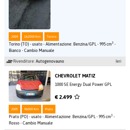
2009
162000 Km
Torino
3
Torino (TO) - usato - Alimentazione: Benzina/GPL - 995 cm
-
Bianco - Cambio Manuale
Rivenditore:
Autogenovauno
Ieri
CHEVROLET MATIZ
1000 SE Energy Dual Power GPL
€ 2.499
2005
96000 Km
Prato
3
Prato (PO) - usato - Alimentazione: Benzina/GPL - 995 cm
-
Rosso - Cambio Manuale