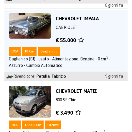
8 giorni fa
CHEVROLET IMPALA
CABRIOLET
€ 55.000
1964
10 Km
Gaglianico
3
Gaglianico (BI) - usato - Alimentazione: Benzina - 0 cm
-
Azzurro - Cambio Automatico
Rivenditore:
Petulla' Fabrizio
9 giorni fa
CHEVROLET MATIZ
800 SE Chic
€ 3.490
2009
122000 Km
Firenze
3