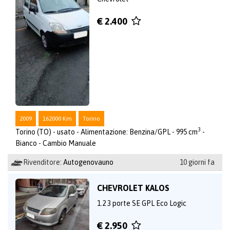
€ 2.400
2009
162000 Km
Torino
3
Torino (TO) - usato - Alimentazione: Benzina/GPL - 995 cm
-
Bianco - Cambio Manuale
Rivenditore:
Autogenovauno
10 giorni fa
CHEVROLET KALOS
1.2 3 porte SE GPL Eco Logic
€ 2.950