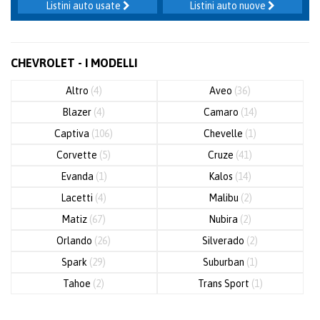
Listini auto usate
Listini auto nuove
CHEVROLET - I MODELLI
Altro
(4)
Aveo
(36)
Blazer
(4)
Camaro
(14)
Captiva
(106)
Chevelle
(1)
Corvette
(5)
Cruze
(41)
Evanda
(1)
Kalos
(14)
Lacetti
(4)
Malibu
(2)
Matiz
(67)
Nubira
(2)
Orlando
(26)
Silverado
(2)
Spark
(29)
Suburban
(1)
Tahoe
(2)
Trans Sport
(1)