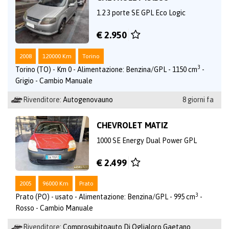
1.2 3 porte SE GPL Eco Logic
€ 2.950
2008
120000 Km
Torino
3
Torino (TO) - Km 0 - Alimentazione: Benzina/GPL - 1150 cm
-
Grigio - Cambio Manuale
Rivenditore:
Autogenovauno
8 giorni fa
CHEVROLET MATIZ
1000 SE Energy Dual Power GPL
€ 2.499
2005
96000 Km
Prato
3
Prato (PO) - usato - Alimentazione: Benzina/GPL - 995 cm
-
Rosso - Cambio Manuale
Rivenditore:
Comprosubitoauto Di Oglialoro Gaetano