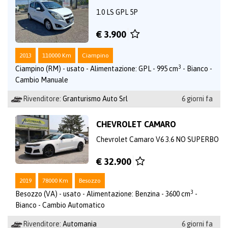
1.0 LS GPL 5P
€ 3.900
2013
110000 Km
Ciampino
3
Ciampino (RM) - usato - Alimentazione: GPL - 995 cm
- Bianco -
Cambio Manuale
Rivenditore:
Granturismo Auto Srl
6 giorni fa
CHEVROLET CAMARO
Chevrolet Camaro V6 3.6 NO SUPERBO
€ 32.900
2019
78000 Km
Besozzo
3
Besozzo (VA) - usato - Alimentazione: Benzina - 3600 cm
-
Bianco - Cambio Automatico
Rivenditore:
Automania
6 giorni fa