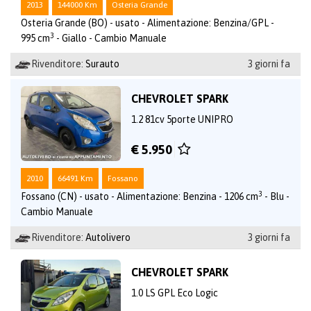
2013
144000 Km
Osteria Grande
Osteria Grande (BO) - usato - Alimentazione: Benzina/GPL -
3
995 cm
- Giallo - Cambio Manuale
Rivenditore:
Surauto
3 giorni fa
CHEVROLET SPARK
1.2 81cv 5porte UNIPRO
€ 5.950
2010
66491 Km
Fossano
3
Fossano (CN) - usato - Alimentazione: Benzina - 1206 cm
- Blu -
Cambio Manuale
Rivenditore:
Autolivero
3 giorni fa
CHEVROLET SPARK
1.0 LS GPL Eco Logic