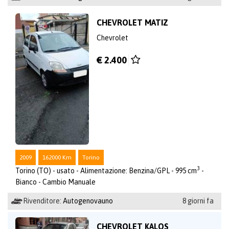
CHEVROLET MATIZ
Chevrolet
€ 2.400
2009
162000 Km
Torino
3
Torino (TO) - usato - Alimentazione: Benzina/GPL - 995 cm
-
Bianco - Cambio Manuale
Rivenditore:
Autogenovauno
8 giorni fa
CHEVROLET KALOS