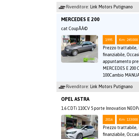
Rivenditore:
Link Motors Putignano
MERCEDES E 200
cat CoupÃÂ©
1995
Km: 245000
Prezzo trattabile,
finanziabile, Occasi
appuntamento pr
MERCEDES E 200 C
100Cambio MANUA
Rivenditore:
Link Motors Putignano
OPEL ASTRA
1.6 CDTi 110CV 5 porte Innovation NEO
2016
Km: 133000
Prezzo trattabile,
finanziabile, Occasi