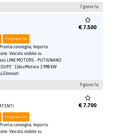
7 giorni fa
€ 7.500
Putignano BA
 Pronta consegna, Importo
one. Veicolo visibile su
esso LINK MOTORS - PUTIGNANO
OUPE ' 136cvMotore 1.998 KW
LEImmatr
9 giorni fa
€ 7.700
PATENTI
Putignano BA
 Pronta consegna, Importo
one. Veicolo visibile su