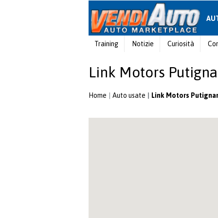
AU
Training
Notizie
Curiosità
Con
Link Motors Putign
Home
Auto usate
Link Motors Putigna