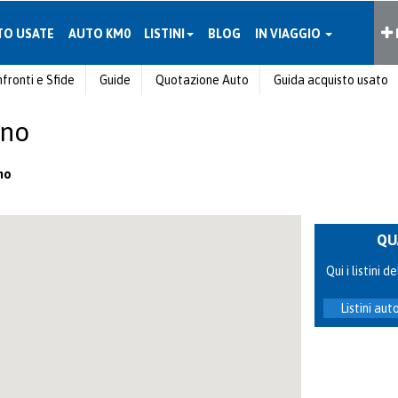
TO USATE
AUTO KM0
LISTINI
BLOG
IN VIAGGIO
fronti e Sfide
Guide
Quotazione Auto
Guida acquisto usato
ano
no
QU
Qui i listini
Listini au