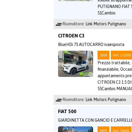
visibile su appun
PUTIGNANO FIAT 50
51Cambio
Rivenditore:
Link Motors Putignano
CITROEN C3
BlueHDi 75 AUTOCARRO ivaesposta
2018
Km: 172000
Prezzo trattabile,
finanziabile, Occasi
appuntamento pr
CITROEN C3 1.5 DI
55Cambio MANUAL
Rivenditore:
Link Motors Putignano
FIAT 500
GIARDINETTA CON GANCIO E CARRELL
1973
Km: 70000