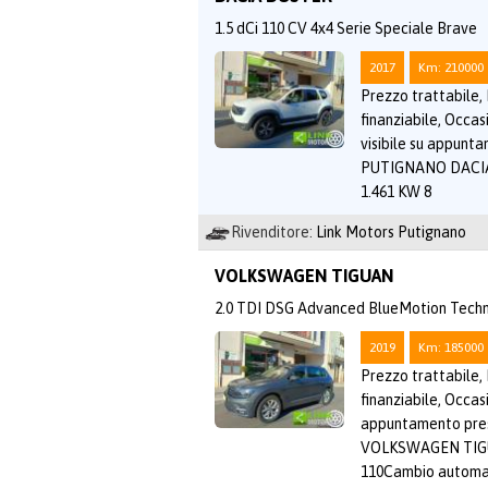
1.5 dCi 110 CV 4x4 Serie Speciale Brave
2017
Km: 210000
Prezzo trattabile,
finanziabile, Occas
visibile su appun
PUTIGNANO DACIA 
1.461 KW 8
Rivenditore:
Link Motors Putignano
VOLKSWAGEN TIGUAN
2.0 TDI DSG Advanced BlueMotion Tech
2019
Km: 185000
Prezzo trattabile,
finanziabile, Occasi
appuntamento pr
VOLKSWAGEN TIGUA
110Cambio automa