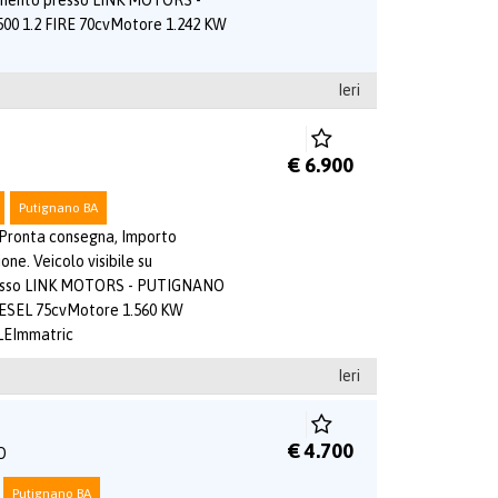
tamento presso LINK MOTORS -
0 1.2 FIRE 70cvMotore 1.242 KW
Ieri
€ 6.900
Putignano BA
 Pronta consegna, Importo
one. Veicolo visibile su
esso LINK MOTORS - PUTIGNANO
ESEL 75cvMotore 1.560 KW
EImmatric
Ieri
€ 4.700
O
Putignano BA