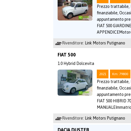
Prezzo trattabile,
finanziabile, Occasi
appuntamento pr
FIAT 500 GIARDI
APPENDICEMotore
Rivenditore:
Link Motors Putignano
FIAT 500
1.0 Hybrid Dolcevita
2021
Km: 79800
Prezzo trattabile,
finanziabile, Occasi
appuntamento pr
FIAT 500 HIBRID 
MANUALEImmatric
Rivenditore:
Link Motors Putignano
DACIA DUSTER