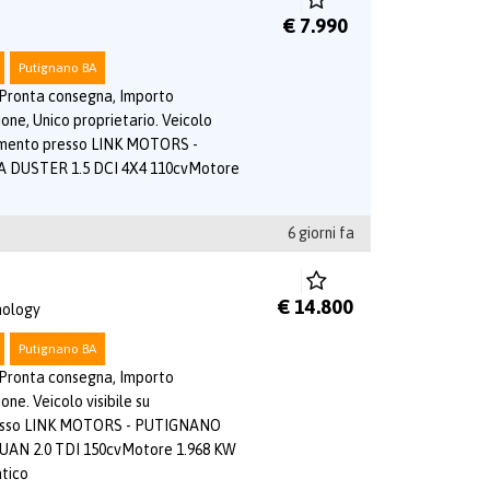
€ 7.990
Putignano BA
 Pronta consegna, Importo
ione, Unico proprietario. Veicolo
tamento presso LINK MOTORS -
DUSTER 1.5 DCI 4X4 110cvMotore
6 giorni fa
€ 14.800
nology
Putignano BA
 Pronta consegna, Importo
one. Veicolo visibile su
esso LINK MOTORS - PUTIGNANO
N 2.0 TDI 150cvMotore 1.968 KW
tico