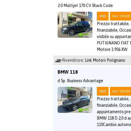
2.0 Multijet 170 CV Black Code
2015
Km: 195000
Prezzo trattabile,
finanziabile, Occas
visibile su appun
PUTIGNANO FIAT 
Motore 1.956 KW
Rivenditore:
Link Motors Putignano
BMW 118
d 5p. Business Advantage
2021
Km: 181000
Prezzo trattabile,
finanziabile, Occasi
appuntamento pr
BMW 118 D 2,0 d a
110Cambio automa