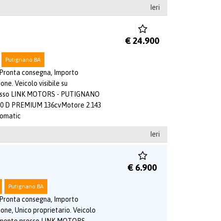
Ieri
€ 24.900
Putignano BA
 Pronta consegna, Importo
one. Veicolo visibile su
esso LINK MOTORS - PUTIGNANO
 D PREMIUM 136cvMotore 2.143
omatic
Ieri
€ 6.900
Putignano BA
 Pronta consegna, Importo
ione, Unico proprietario. Veicolo