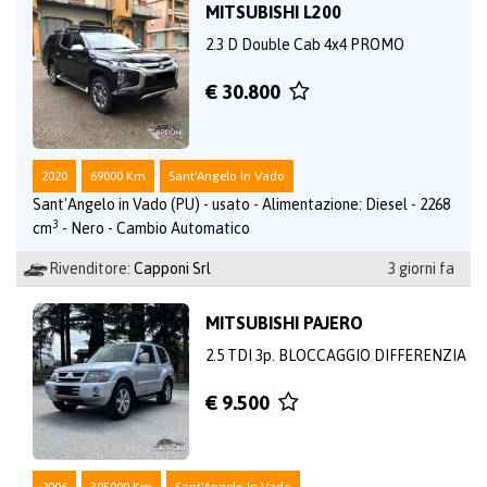
MITSUBISHI L200
2.3 D Double Cab 4x4 PROMO
€ 30.800
2020
69000 Km
Sant'Angelo In Vado
Sant'Angelo in Vado (PU) - usato - Alimentazione: Diesel - 2268
3
cm
- Nero - Cambio Automatico
Rivenditore:
Capponi Srl
3 giorni fa
MITSUBISHI PAJERO
2.5 TDI 3p. BLOCCAGGIO DIFFERENZIA
€ 9.500