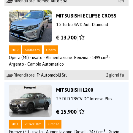
Rivenditore:
Romeo Auto Spa
Ieri
MITSUBISHI ECLIPSE CROSS
1.5 Turbo 4WD Aut. Diamond
€ 13.700
2019
64000 Km
Opera
3
Opera (MI) - usato - Alimentazione: Benzina - 1499 cm
-
Argento - Cambio Automatico
Rivenditore:
Fr Automobili Srl
2 giorni fa
MITSUBISHI L200
2.5 DI D 178CV DC Intense Plus
€ 15.900
2011
202600 Km
Firenze
3
Firenze (FI) - usato - Alimentazione: Diesel - 2477 cm
- Grigio -