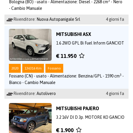
3
Bologna (BO) - usato - Alimentazione: Diesel - 2268 cm
- Nero
- Cambio Manuale
Rivenditore:
Nuova Autopanigale Srl
4 giorni fa
MITSUBISHI ASX
1.6 2WD GPL Bi Fuel Inform GANCIOT
€ 11.950
2020
136316 Km
Fossano
3
Fossano (CN) - usato - Alimentazione: Benzina/GPL - 1590 cm
-
Bianco - Cambio Manuale
Rivenditore:
Autolivero
4 giorni fa
MITSUBISHI PAJERO
3.2 16V DI D 3p. MOTORE KO GANCIO
€ 1.900