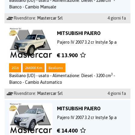
Basiliano (UD) - usato - Alimentazione: Diesel - 2268 cm
-
Bianco - Cambio Manuale
Rivenditore:
Mastercar Srl
4 giorni fa
MITSUBISHI PAJERO
Pajero IV 2007 3.2 cr Instyle 5p a
€ 13.900
2016
264000 Km
Basiliano
3
Basiliano (UD) - usato - Alimentazione: Diesel - 3200 cm
-
Bianco - Cambio Automatico
Rivenditore:
Mastercar Srl
4 giorni fa
MITSUBISHI PAJERO
Pajero IV 2007 3.2 cr Instyle 5p a
€ 14.400