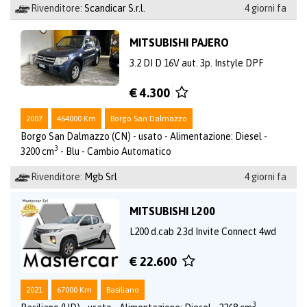
Rivenditore:
Scandicar S.r.l.
4 giorni fa
MITSUBISHI PAJERO
3.2 DI D 16V aut. 3p. Instyle DPF
€ 4.300
2007
464000 Km
Borgo San Dalmazzo
Borgo San Dalmazzo (CN) - usato - Alimentazione: Diesel -
3
3200 cm
- Blu - Cambio Automatico
Rivenditore:
Mgb Srl
4 giorni fa
MITSUBISHI L200
L200 d.cab 2.3d Invite Connect 4wd
€ 22.600
2021
67000 Km
Basiliano
3