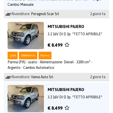
Cambio Manuale
Rivenditore:
Peragnoli Scar Srl
2 giorni fa
MITSUBISHI PAJERO
3.2 16V DI D 3p. *TETTO APRIBILE*
€ 8.499
2004
348444 Km
Parma
3
Parma (PR) - usato - Alimentazione: Diesel - 3200 cm
-
Argento - Cambio Automatico
Rivenditore:
Vama Auto Srl
2 giorni fa
MITSUBISHI PAJERO
3.2 16V DI D 3p. *TETTO APRIBILE*
€ 8.499