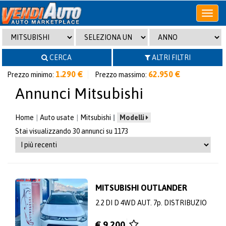
Apri
o
chiudi
menu
CERCA
ALTRI FILTRI
1.290 €
62.950 €
Prezzo minimo:
Prezzo massimo:
Annunci Mitsubishi
Home
Auto usate
Mitsubishi
Modelli
Stai visualizzando 30 annunci su 1173
MITSUBISHI OUTLANDER
2.2 DI D 4WD AUT. 7p. DISTRIBUZIO
€ 9.200