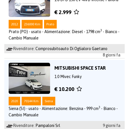
€ 2.999
2012
236000 Km
Prato
3
Prato (PO) - usato - Alimentazione: Diesel - 1798 cm
- Bianco -
Cambio Manuale
Rivenditore:
Comprosubitoauto Di Oglialoro Gaetano
8 giorni fa
MITSUBISHI SPACE STAR
1.0 Mivec Funky
€ 10.200
2020
70144 Km
Siena
3
Siena (SI) - usato - Alimentazione: Benzina - 999 cm
- Bianco -
Cambio Manuale
Rivenditore:
Pampaloni Srl
9 giorni fa