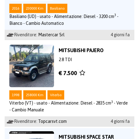
2016
230000 Km
Basiliano
3
Basiliano (UD) - usato - Alimentazione: Diesel - 3200 cm
-
Bianco - Cambio Automatico
Rivenditore:
Mastercar Srl
4 giorni fa
MITSUBISHI PAJERO
2.8 TDI
€ 7.500
1998
258000 Km
Viterbo
3
Viterbo (VT) - usato - Alimentazione: Diesel - 2835 cm
- Verde
- Cambio Manuale
Rivenditore:
Topcarsvt.com
4 giorni fa
MITSUBISHI SPACE STAR