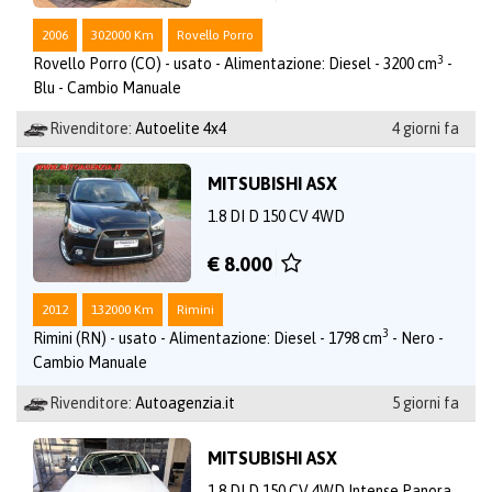
2006
302000 Km
Rovello Porro
3
Rovello Porro (CO) - usato - Alimentazione: Diesel - 3200 cm
-
Blu - Cambio Manuale
Rivenditore:
Autoelite 4x4
4 giorni fa
MITSUBISHI ASX
1.8 DI D 150 CV 4WD
€ 8.000
2012
132000 Km
Rimini
3
Rimini (RN) - usato - Alimentazione: Diesel - 1798 cm
- Nero -
Cambio Manuale
Rivenditore:
Autoagenzia.it
5 giorni fa
MITSUBISHI ASX
1.8 DI D 150 CV 4WD Intense Panora