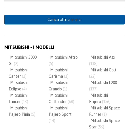
Carica altri annunci
MITSUBISHI - I MODELLI
Mitsubishi 3000
Mitsubishi Altro
Mitsubishi Asx
Gt
(2)
(5)
(138)
Mitsubishi
Mitsubishi
Mitsubishi Colt
Canter
(1)
Carisma
(1)
(22)
Mitsubishi
Mitsubishi
Mitsubishi L200
Eclipse
(4)
Grandis
(1)
(137)
Mitsubishi
Mitsubishi
Mitsubishi
Lancer
(13)
Outlander
(68)
Pajero
(156)
Mitsubishi
Mitsubishi
Mitsubishi Space
Pajero Pinin
(5)
Pajero Sport
Runner
(1)
(14)
Mitsubishi Space
Star
(56)