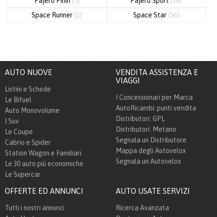
Pajero Pinin
(5)
Pajero Sport
(14)
Space Runner
(1)
Space Star
(56)
AUTO NUOVE
VENDITA ASSISTENZA E
VIAGGI
Listini e Schede
I Concessionari per Marca
Le Bifuel
AutoRicambi: punti vendita
Auto Monovolume
Distributori: GPL
I Suv
Distributori: Metano
Le Coupe
Segnala un Distributore
Cabrio e Spider
Mappa degli Autovelox
Station Wagon e Familiari
Segnala un Autovelox
Le 30 auto più economiche
Le Supercar
OFFERTE ED ANNUNCI
AUTO USATE SERVIZI
Tutti i nostri annunci
Ricerca Avanzata