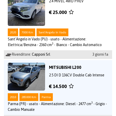
2.4 MIVEC 4WD PHEV
€ 25.000
2020
7000 Km
Sant'Angelo In Vado
Sant'Angelo in Vado (PU) - usato - Alimentazione:
3
Elettrica/Benzina - 2360 cm
- Bianco - Cambio Automatico
Rivenditore:
Capponi Srl
3 giorni fa
MITSUBISHI L200
2.5 DI D 136CV Double Cab Intense
€ 14.500
2010
285000 Km
Parma
3
Parma (PR) - usato - Alimentazione: Diesel - 2477 cm
- Grigio -
Cambio Manuale