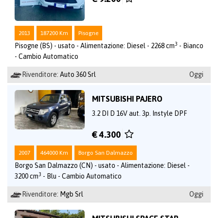
2013
187200 Km
Pisogne
3
Pisogne (BS) - usato - Alimentazione: Diesel - 2268 cm
- Bianco
- Cambio Automatico
Rivenditore:
Auto 360 Srl
Oggi
MITSUBISHI PAJERO
3.2 DI D 16V aut. 3p. Instyle DPF
€ 4.300
2007
464000 Km
Borgo San Dalmazzo
Borgo San Dalmazzo (CN) - usato - Alimentazione: Diesel -
3
3200 cm
- Blu - Cambio Automatico
Rivenditore:
Mgb Srl
Oggi