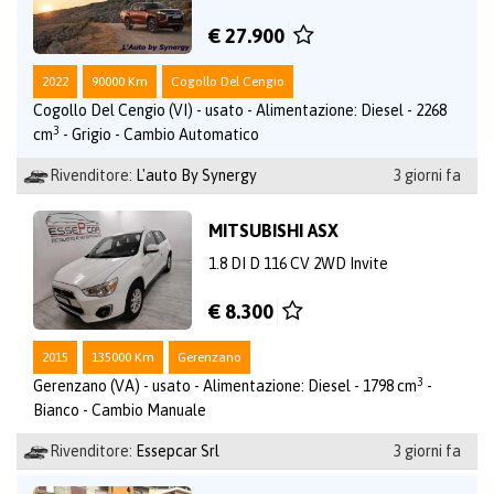
€ 27.900
2022
90000 Km
Cogollo Del Cengio
Cogollo Del Cengio (VI) - usato - Alimentazione: Diesel - 2268
3
cm
- Grigio - Cambio Automatico
Rivenditore:
L'auto By Synergy
3 giorni fa
MITSUBISHI ASX
1.8 DI D 116 CV 2WD Invite
€ 8.300
2015
135000 Km
Gerenzano
3
Gerenzano (VA) - usato - Alimentazione: Diesel - 1798 cm
-
Bianco - Cambio Manuale
Rivenditore:
Essepcar Srl
3 giorni fa