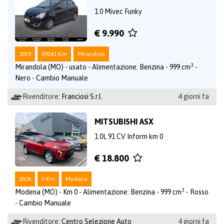
1.0 Mivec Funky
€ 9.990
2019
89141 Km
Mirandola
3
Mirandola (MO) - usato - Alimentazione: Benzina - 999 cm
-
Nero - Cambio Manuale
Rivenditore:
Franciosi S.r.l.
4 giorni fa
MITSUBISHI ASX
1.0L 91 CV Inform km 0
€ 18.800
2026
0 Km
Modena
3
Modena (MO) - Km 0 - Alimentazione: Benzina - 999 cm
- Rosso
- Cambio Manuale
Rivenditore:
Centro Selezione Auto
4 giorni fa