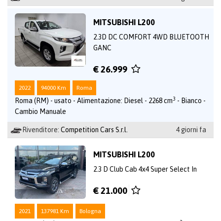
MITSUBISHI L200
2.3D DC COMFORT 4WD BLUETOOTH
GANC
€ 26.999
2022
94000 Km
Roma
3
Roma (RM) - usato - Alimentazione: Diesel - 2268 cm
- Bianco -
Cambio Manuale
Rivenditore:
Competition Cars S.r.l.
4 giorni fa
MITSUBISHI L200
2.3 D Club Cab 4x4 Super Select In
€ 21.000
2021
137981 Km
Bologna