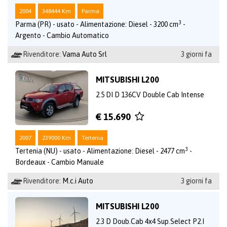
2004
348444 Km
Parma
3
Parma (PR) - usato - Alimentazione: Diesel - 3200 cm
-
Argento - Cambio Automatico
Rivenditore:
Vama Auto Srl
3 giorni fa
MITSUBISHI L200
2.5 DI D 136CV Double Cab Intense
€ 15.690
2007
239000 Km
Tertenia
3
Tertenia (NU) - usato - Alimentazione: Diesel - 2477 cm
-
Bordeaux - Cambio Manuale
Rivenditore:
M.c.i Auto
3 giorni fa
MITSUBISHI L200
2.3 D Doub.Cab 4x4 Sup.Select P2.I