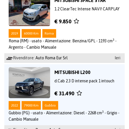
MITSUBISHI SPACE STAR
1.2 ClearTec Intense NAVI! CARPLAY
€ 9.850
2019
60000 Km
Roma
3
Roma (RM) - usato - Alimentazione: Benzina/GPL - 1193 cm
-
Argento - Cambio Manuale
Rivenditore:
Auto Roma Eur Srl
Ieri
MITSUBISHI L200
d.Cab 2.3 D intense pack 1 intouch
€ 31.490
2022
79000 Km
Gubbio
3
Gubbio (PG) - usato - Alimentazione: Diesel - 2268 cm
- Grigio -
Cambio Manuale