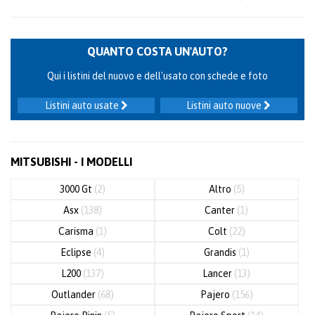
QUANTO COSTA UN'AUTO?
Qui i listini del nuovo e dell'usato con schede e foto
Listini auto usate
Listini auto nuove
MITSUBISHI - I MODELLI
3000 Gt
(2)
Altro
(5)
Asx
(138)
Canter
(1)
Carisma
(1)
Colt
(22)
Eclipse
(4)
Grandis
(1)
L200
(137)
Lancer
(13)
Outlander
(68)
Pajero
(156)