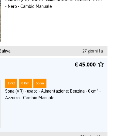
- Nero - Cambio Manuale
 Bahya
27 giorni fa
€ 45.000
1992
0 Km
Sona
3
Sona (VR) - usato - Alimentazione: Benzina - 0 cm
-
Azzurro - Cambio Manuale