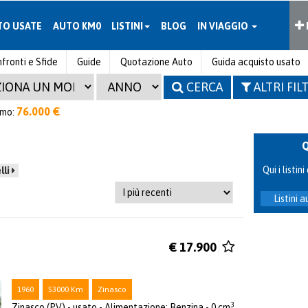
TO USATE
AUTO KM0
LISTINI
BLOG
IN VIAGGIO
fronti e Sfide
Guide
Quotazione Auto
Guida acquisto usato
CERCA
ALTRI FIL
76.000 €
imo:
Qui i listi
lli
Listini 
€ 17.900
1960
53000 Km
Zinasco
3
Zinasco (PV) - usato - Alimentazione: Benzina - 0 cm