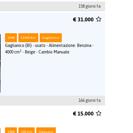
158 giorni fa
€ 31.000
1948
53000 Km
Gaglianico
Gaglianico (BI) - usato - Alimentazione: Benzina -
3
4000 cm
- Beige - Cambio Manuale
166 giorni fa
€ 15.000
1968
300 Km
Vigevano