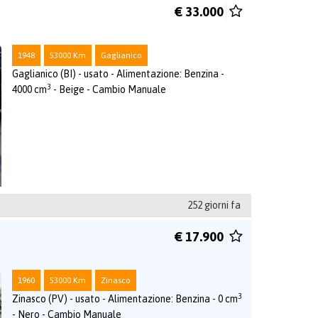
€ 33.000
1948
53000 Km
Gaglianico
Gaglianico (BI) - usato - Alimentazione: Benzina -
3
4000 cm
- Beige - Cambio Manuale
252 giorni fa
€ 17.900
1960
53000 Km
Zinasco
3
Zinasco (PV) - usato - Alimentazione: Benzina - 0 cm
- Nero - Cambio Manuale