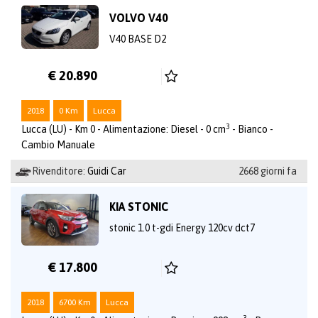
VOLVO V40
V40 BASE D2
€ 20.890
2018
0 Km
Lucca
3
Lucca (LU) - Km 0 - Alimentazione: Diesel - 0 cm
- Bianco -
Cambio Manuale
Rivenditore:
Guidi Car
2668 giorni fa
KIA STONIC
stonic 1.0 t-gdi Energy 120cv dct7
€ 17.800
2018
6700 Km
Lucca
3