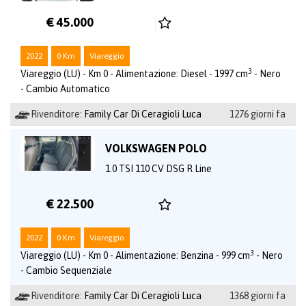
€ 45.000
2022
0 Km
Viareggio
3
Viareggio (LU) - Km 0 - Alimentazione: Diesel - 1997 cm
- Nero
- Cambio Automatico
Rivenditore:
Family Car Di Ceragioli Luca
1276 giorni fa
VOLKSWAGEN POLO
1.0 TSI 110 CV DSG R Line
€ 22.500
2022
0 Km
Viareggio
3
Viareggio (LU) - Km 0 - Alimentazione: Benzina - 999 cm
- Nero
- Cambio Sequenziale
Rivenditore:
Family Car Di Ceragioli Luca
1368 giorni fa