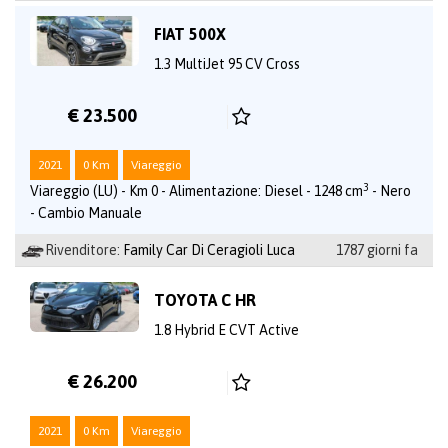
FIAT 500X
1.3 MultiJet 95 CV Cross
€ 23.500
2021
0 Km
Viareggio
3
Viareggio (LU) - Km 0 - Alimentazione: Diesel - 1248 cm
- Nero
- Cambio Manuale
Rivenditore:
Family Car Di Ceragioli Luca
1787 giorni fa
TOYOTA C HR
1.8 Hybrid E CVT Active
€ 26.200
2021
0 Km
Viareggio