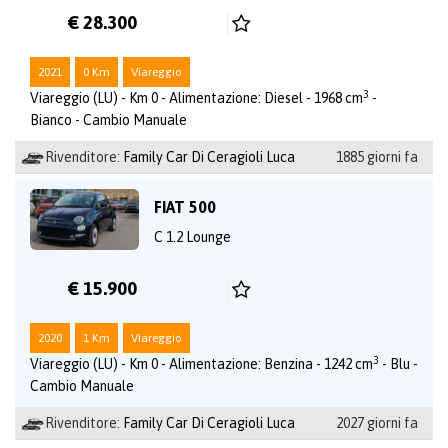
€ 28.300
2021
0 Km
Viareggio
3
Viareggio (LU) - Km 0 - Alimentazione: Diesel - 1968 cm
-
Bianco - Cambio Manuale
Rivenditore:
Family Car Di Ceragioli Luca
1885 giorni fa
FIAT 500
C 1.2 Lounge
€ 15.900
2020
1 Km
Viareggio
3
Viareggio (LU) - Km 0 - Alimentazione: Benzina - 1242 cm
- Blu -
Cambio Manuale
Rivenditore:
Family Car Di Ceragioli Luca
2027 giorni fa