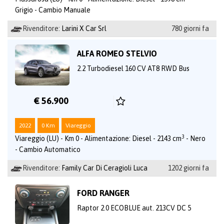
Grigio - Cambio Manuale
Rivenditore:
Larini X Car Srl
780 giorni fa
ALFA ROMEO STELVIO
2.2 Turbodiesel 160 CV AT8 RWD Bus
€ 56.900
2022
0 Km
Viareggio
3
Viareggio (LU) - Km 0 - Alimentazione: Diesel - 2143 cm
- Nero
- Cambio Automatico
Rivenditore:
Family Car Di Ceragioli Luca
1202 giorni fa
FORD RANGER
Raptor 2.0 ECOBLUE aut. 213CV DC 5