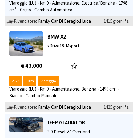
Viareggio (LU) - Km 0 - Alimentazione: Elettrica/Benzina - 1798
3
cm
- Grigio - Cambio Automatico
Rivenditore:
Family Car Di Ceragioli Luca
1415 giorni fa
BMW X2
sDrive18i Msport
€ 43.000
2022
0 Km
Viareggio
3
Viareggio (LU) - Km 0 - Alimentazione: Benzina - 1499 cm
-
Bianco - Cambio Manuale
Rivenditore:
Family Car Di Ceragioli Luca
1425 giorni fa
JEEP GLADIATOR
3.0 Diesel V6 Overland