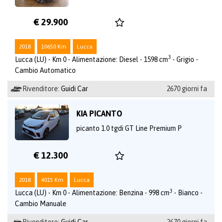
€ 29.900
2018
10650 Km
Lucca
3
Lucca (LU) - Km 0 - Alimentazione: Diesel - 1598 cm
- Grigio -
Cambio Automatico
Rivenditore:
Guidi Car
2670 giorni fa
KIA PICANTO
picanto 1.0 tgdi GT Line Premium P
€ 12.300
2018
4015 Km
Lucca
3
Lucca (LU) - Km 0 - Alimentazione: Benzina - 998 cm
- Bianco -
Cambio Manuale
Rivenditore:
Guidi Car
2670 giorni fa