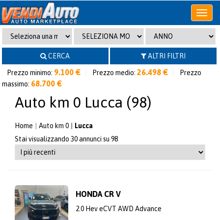
Apri
o
chiudi
menu
CERCA
ALTRI FILTRI
9.100 €
26.498 €
Prezzo minimo:
Prezzo medio:
Prezzo
68.700 €
massimo:
Auto km 0 Lucca (98)
Home
Auto km 0
Lucca
Stai visualizzando 30 annunci su 98
HONDA CR V
2.0 Hev eCVT AWD Advance