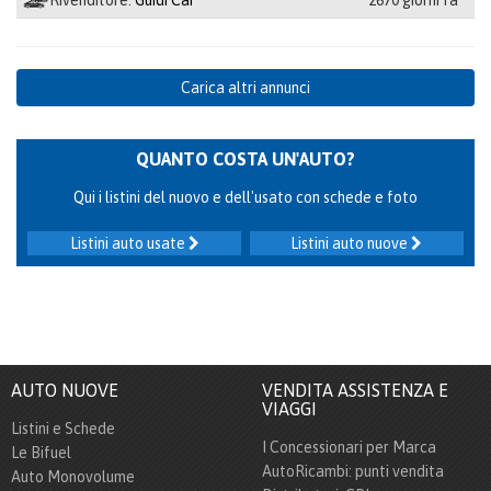
Carica altri annunci
QUANTO COSTA UN'AUTO?
Qui i listini del nuovo e dell'usato con schede e foto
Listini auto usate
Listini auto nuove
AUTO NUOVE
VENDITA ASSISTENZA E
VIAGGI
Listini e Schede
I Concessionari per Marca
Le Bifuel
AutoRicambi: punti vendita
Auto Monovolume