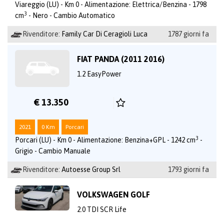
Viareggio (LU) - Km 0 - Alimentazione: Elettrica/Benzina - 1798
3
cm
- Nero - Cambio Automatico
Rivenditore:
Family Car Di Ceragioli Luca
1787 giorni fa
FIAT PANDA (2011 2016)
1.2 EasyPower
€ 13.350
2021
0 Km
Porcari
3
Porcari (LU) - Km 0 - Alimentazione: Benzina+GPL - 1242 cm
-
Grigio - Cambio Manuale
Rivenditore:
Autoesse Group Srl
1793 giorni fa
VOLKSWAGEN GOLF
2.0 TDI SCR Life