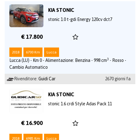
KIA STONIC
stonic 1.0 t-gdi Energy 120cv dct7
€ 17.800
2018
6700 Km
Lucca
3
Lucca (LU) - Km 0 - Alimentazione: Benzina - 998 cm
- Rosso -
Cambio Automatico
Rivenditore:
Guidi Car
2670 giorni fa
KIA STONIC
stonic 1.6 crdi Style Adas Pack 11
€ 16.900
2018
6985 Km
Lucca