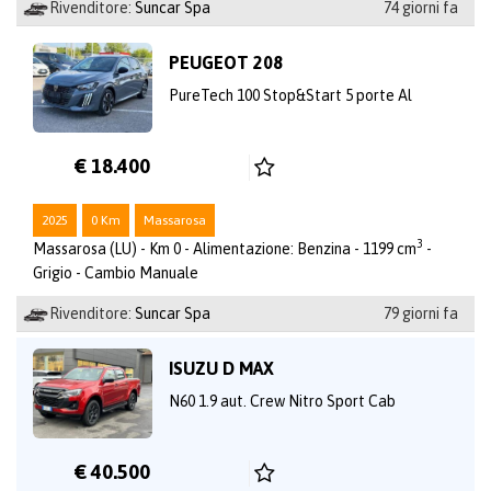
Rivenditore:
Suncar Spa
74 giorni fa
PEUGEOT 208
PureTech 100 Stop&Start 5 porte Al
€ 18.400
2025
0 Km
Massarosa
3
Massarosa (LU) - Km 0 - Alimentazione: Benzina - 1199 cm
-
Grigio - Cambio Manuale
Rivenditore:
Suncar Spa
79 giorni fa
ISUZU D MAX
N60 1.9 aut. Crew Nitro Sport Cab
€ 40.500