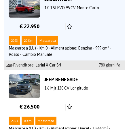
1.0 TSI EVO 95 CV Monte Carlo
€ 22.950
2023
20 Km
Massarosa
3
Massarosa (LU) - Km 0 - Alimentazione: Benzina - 999 cm
-
Rosso - Cambio Manuale
Rivenditore:
Larini X Car Srl
780 giorni fa
JEEP RENEGADE
1.6 Mjt 130 CV Longitude
€ 26.500
2023
0 Km
Massarosa
3
Massarosa (LU) - Km 0 - Alimentazione: Diesel - 1598 cm
-