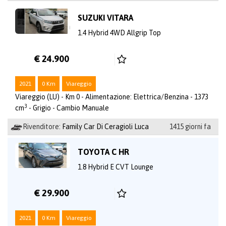
SUZUKI VITARA
1.4 Hybrid 4WD Allgrip Top
€ 24.900
2021
0 Km
Viareggio
Viareggio (LU) - Km 0 - Alimentazione: Elettrica/Benzina - 1373
3
cm
- Grigio - Cambio Manuale
Rivenditore:
Family Car Di Ceragioli Luca
1415 giorni fa
TOYOTA C HR
1.8 Hybrid E CVT Lounge
€ 29.900
2021
0 Km
Viareggio