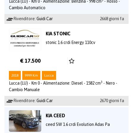
Lucca (LU) - Km 0 - Alimentazione: Benzina - 998 cm
- Rosso -
Cambio Automatico
Rivenditore:
Guidi Car
2668 giorni fa
KIA STONIC
stonic 1.6 crdi Energy 110cv
€ 17.500
2018
9999 Km
Lucca
3
Lucca (LU) - Km 0 - Alimentazione: Diesel - 1582 cm
- Nero -
Cambio Manuale
Rivenditore:
Guidi Car
2670 giorni fa
KIA CEED
ceed SW 1.6 crdi Evolution Adas Pa