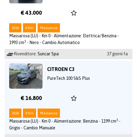
€ 43.000
2026
0 Km
Massarosa
Massarosa (LU) - Km 0 - Alimentazione: Elettrica/Benzina -
3
1993 cm
- Nero - Cambio Automatico
Rivenditore:
Suncar Spa
37 giorni fa
CITROEN C3
PureTech 100 S&S Plus
€ 16.800
2026
0 Km
Massarosa
3
Massarosa (LU) - Km 0 - Alimentazione: Benzina - 1199 cm
-
Grigio - Cambio Manuale