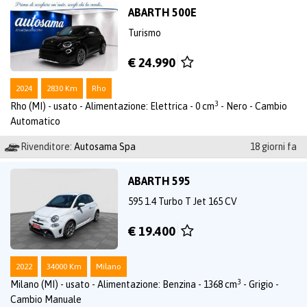
ABARTH 500E
Turismo
€ 24.990
2024
2830 Km
Rho
3
Rho (MI) - usato - Alimentazione: Elettrica - 0 cm
- Nero - Cambio
Automatico
Rivenditore:
Autosama Spa
18 giorni fa
ABARTH 595
595 1.4 Turbo T Jet 165 CV
€ 19.400
2022
34000 Km
Milano
3
Milano (MI) - usato - Alimentazione: Benzina - 1368 cm
- Grigio -
Cambio Manuale