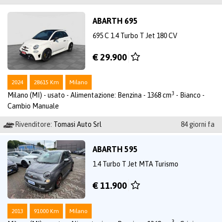
ABARTH 695
695 C 1.4 Turbo T Jet 180 CV
€ 29.900
2024
28615 Km
Milano
3
Milano (MI) - usato - Alimentazione: Benzina - 1368 cm
- Bianco -
Cambio Manuale
Rivenditore:
Tomasi Auto Srl
84 giorni fa
ABARTH 595
1.4 Turbo T Jet MTA Turismo
€ 11.900
2013
91000 Km
Milano
3