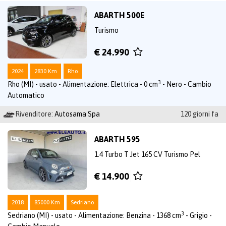
ABARTH 500E
Turismo
€ 24.990
2024
2830 Km
Rho
3
Rho (MI) - usato - Alimentazione: Elettrica - 0 cm
- Nero - Cambio
Automatico
Rivenditore:
Autosama Spa
120 giorni fa
ABARTH 595
1.4 Turbo T Jet 165 CV Turismo Pel
€ 14.900
2018
85000 Km
Sedriano
3
Sedriano (MI) - usato - Alimentazione: Benzina - 1368 cm
- Grigio -