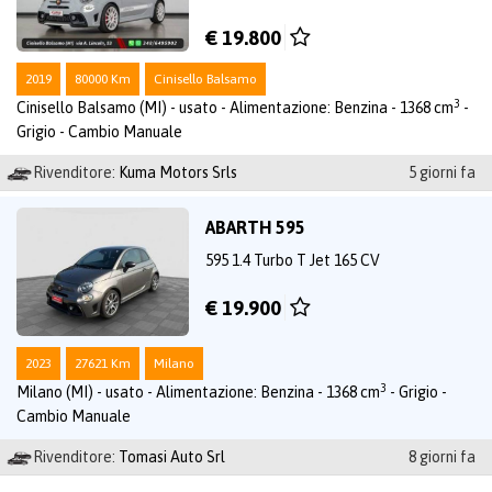
€ 19.800
2019
80000 Km
Cinisello Balsamo
3
Cinisello Balsamo (MI) - usato - Alimentazione: Benzina - 1368 cm
-
Grigio - Cambio Manuale
Rivenditore:
Kuma Motors Srls
5 giorni fa
ABARTH 595
595 1.4 Turbo T Jet 165 CV
€ 19.900
2023
27621 Km
Milano
3
Milano (MI) - usato - Alimentazione: Benzina - 1368 cm
- Grigio -
Cambio Manuale
Rivenditore:
Tomasi Auto Srl
8 giorni fa