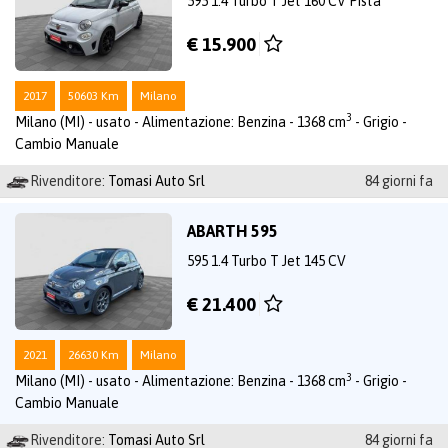
595 1.4 Turbo T Jet 160 CV Pista
€ 15.900
2017
50603 Km
Milano
3
Milano (MI) - usato - Alimentazione: Benzina - 1368 cm
- Grigio -
Cambio Manuale
Rivenditore:
Tomasi Auto Srl
84 giorni fa
ABARTH 595
595 1.4 Turbo T Jet 145 CV
€ 21.400
2021
26630 Km
Milano
3
Milano (MI) - usato - Alimentazione: Benzina - 1368 cm
- Grigio -
Cambio Manuale
Rivenditore:
Tomasi Auto Srl
84 giorni fa