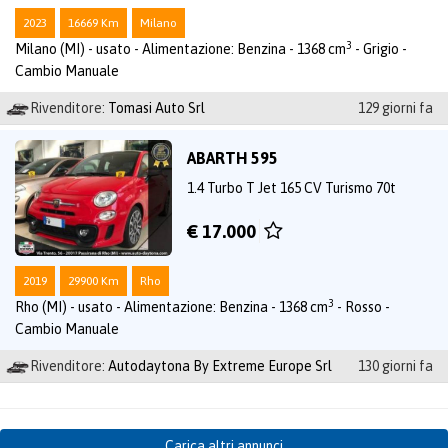
2023
16669 Km
Milano
3
Milano (MI) - usato - Alimentazione: Benzina - 1368 cm
- Grigio -
Cambio Manuale
Rivenditore:
Tomasi Auto Srl
129 giorni fa
ABARTH 595
1.4 Turbo T Jet 165 CV Turismo 70t
€ 17.000
2019
29900 Km
Rho
3
Rho (MI) - usato - Alimentazione: Benzina - 1368 cm
- Rosso -
Cambio Manuale
Rivenditore:
Autodaytona By Extreme Europe Srl
130 giorni fa
Carica altri annunci