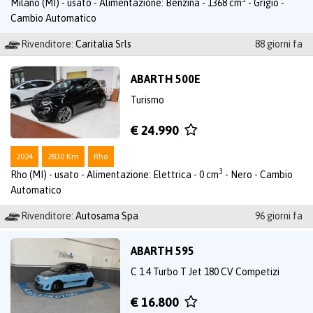
Milano (MI) - usato - Alimentazione: Benzina - 1368 cm
- Grigio -
Cambio Automatico
Rivenditore:
Caritalia Srls
88 giorni fa
ABARTH 500E
Turismo
€ 24.990
2024
2830 Km
Rho
3
Rho (MI) - usato - Alimentazione: Elettrica - 0 cm
- Nero - Cambio
Automatico
Rivenditore:
Autosama Spa
96 giorni fa
ABARTH 595
C 1.4 Turbo T Jet 180 CV Competizi
€ 16.800