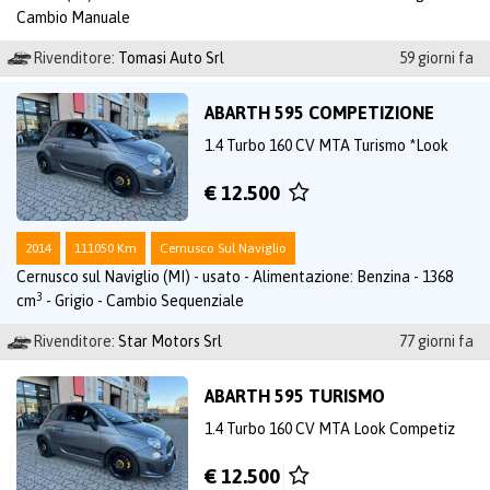
Cambio Manuale
Rivenditore:
Tomasi Auto Srl
59 giorni fa
ABARTH 595 COMPETIZIONE
1.4 Turbo 160 CV MTA Turismo *Look
€ 12.500
2014
111050 Km
Cernusco Sul Naviglio
Cernusco sul Naviglio (MI) - usato - Alimentazione: Benzina - 1368
3
cm
- Grigio - Cambio Sequenziale
Rivenditore:
Star Motors Srl
77 giorni fa
ABARTH 595 TURISMO
1.4 Turbo 160 CV MTA Look Competiz
€ 12.500