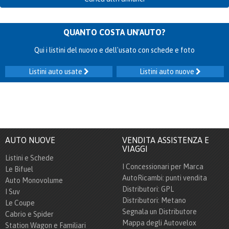
QUANTO COSTA UN'AUTO?
Qui i listini del nuovo e dell'usato con schede e foto
Listini auto usate
Listini auto nuove
AUTO NUOVE
VENDITA ASSISTENZA E
VIAGGI
Listini e Schede
I Concessionari per Marca
Le Bifuel
AutoRicambi: punti vendita
Auto Monovolume
Distributori: GPL
I Suv
Distributori: Metano
Le Coupe
Segnala un Distributore
Cabrio e Spider
Mappa degli Autovelox
Station Wagon e Familiari