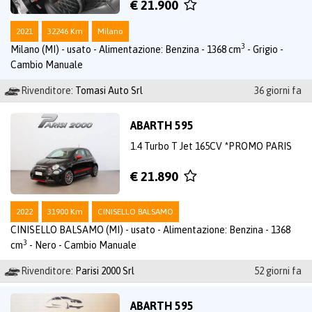
€ 21.900
2021
32246 Km
Milano
3
Milano (MI) - usato - Alimentazione: Benzina - 1368 cm
- Grigio -
Cambio Manuale
Rivenditore:
Tomasi Auto Srl
36 giorni fa
ABARTH 595
1.4 Turbo T Jet 165CV *PROMO PARIS
€ 21.890
2022
31900 Km
CINISELLO BALSAMO
CINISELLO BALSAMO (MI) - usato - Alimentazione: Benzina - 1368
3
cm
- Nero - Cambio Manuale
Rivenditore:
Parisi 2000 Srl
52 giorni fa
ABARTH 595