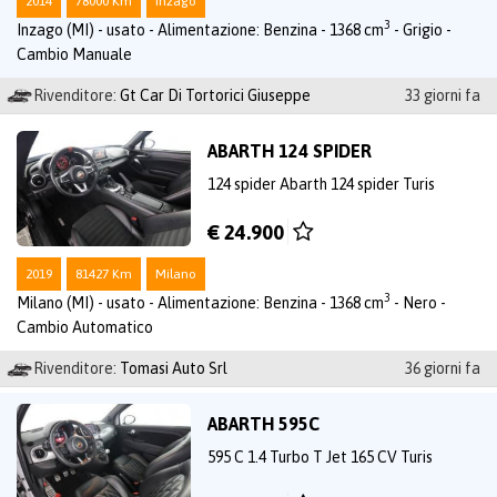
2014
78000 Km
Inzago
3
Inzago (MI) - usato - Alimentazione: Benzina - 1368 cm
- Grigio -
Cambio Manuale
Rivenditore:
Gt Car Di Tortorici Giuseppe
33 giorni fa
ABARTH 124 SPIDER
124 spider Abarth 124 spider Turis
€ 24.900
2019
81427 Km
Milano
3
Milano (MI) - usato - Alimentazione: Benzina - 1368 cm
- Nero -
Cambio Automatico
Rivenditore:
Tomasi Auto Srl
36 giorni fa
ABARTH 595C
595 C 1.4 Turbo T Jet 165 CV Turis