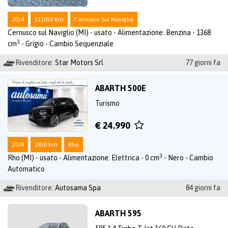
2014
111050 Km
Cernusco Sul Naviglio
Cernusco sul Naviglio (MI) - usato - Alimentazione: Benzina - 1368
3
cm
- Grigio - Cambio Sequenziale
Rivenditore:
Star Motors Srl
77 giorni fa
ABARTH 500E
Turismo
€ 24.990
2024
2830 Km
Rho
3
Rho (MI) - usato - Alimentazione: Elettrica - 0 cm
- Nero - Cambio
Automatico
Rivenditore:
Autosama Spa
84 giorni fa
ABARTH 595