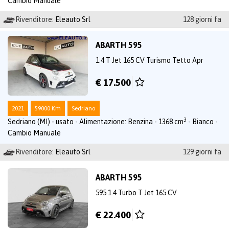
Cambio Manuale
Rivenditore:
Eleauto Srl
128 giorni fa
ABARTH 595
1.4 T Jet 165 CV Turismo Tetto Apr
€ 17.500
2021
59000 Km
Sedriano
3
Sedriano (MI) - usato - Alimentazione: Benzina - 1368 cm
- Bianco -
Cambio Manuale
Rivenditore:
Eleauto Srl
129 giorni fa
ABARTH 595
595 1.4 Turbo T Jet 165 CV
€ 22.400