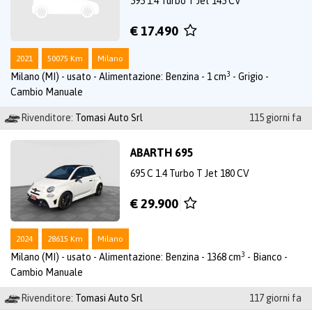
595 1.4 Turbo T Jet 145 CV
€ 17.490
2021
50075 Km
Milano
3
Milano (MI) - usato - Alimentazione: Benzina - 1 cm
- Grigio -
Cambio Manuale
Rivenditore:
Tomasi Auto Srl
115 giorni fa
ABARTH 695
695 C 1.4 Turbo T Jet 180 CV
€ 29.900
2024
28615 Km
Milano
3
Milano (MI) - usato - Alimentazione: Benzina - 1368 cm
- Bianco -
Cambio Manuale
Rivenditore:
Tomasi Auto Srl
117 giorni fa