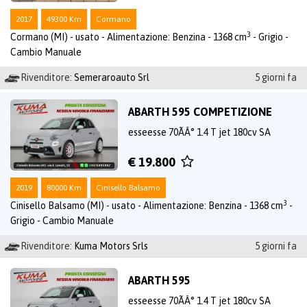
2017
49300 Km
Cormano
3
Cormano (MI) - usato - Alimentazione: Benzina - 1368 cm
- Grigio -
Cambio Manuale
Rivenditore:
Semeraroauto Srl
5 giorni fa
ABARTH 595 COMPETIZIONE
esseesse 70ÃÂ° 1.4 T jet 180cv SA
€ 19.800
2019
80000 Km
Cinisello Balsamo
3
Cinisello Balsamo (MI) - usato - Alimentazione: Benzina - 1368 cm
-
Grigio - Cambio Manuale
Rivenditore:
Kuma Motors Srls
5 giorni fa
ABARTH 595
esseesse 70ÃÂ° 1.4 T jet 180cv SA