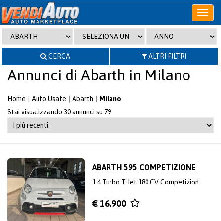
Apri
o
chiudi
menu
CERCA
ALTRI FILTRI
Annunci di Abarth in Milano
Home
Auto Usate
Abarth
Milano
Stai visualizzando 30 annunci su 79
ABARTH 595 COMPETIZIONE
1.4 Turbo T Jet 180 CV Competizion
€ 16.900