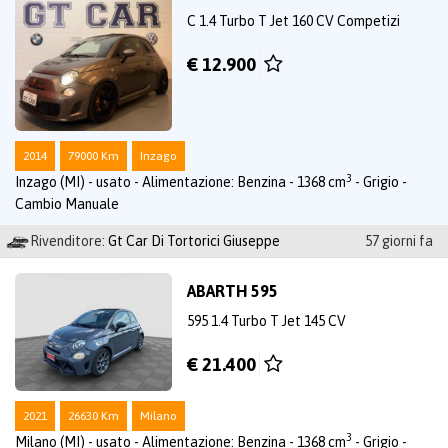
C 1.4 Turbo T Jet 160 CV Competizi
€ 12.900
2014
79000 Km
Inzago
3
Inzago (MI) - usato - Alimentazione: Benzina - 1368 cm
- Grigio -
Cambio Manuale
Rivenditore:
Gt Car Di Tortorici Giuseppe
57 giorni fa
ABARTH 595
595 1.4 Turbo T Jet 145 CV
€ 21.400
2021
26630 Km
Milano
3
Milano (MI) - usato - Alimentazione: Benzina - 1368 cm
- Grigio -