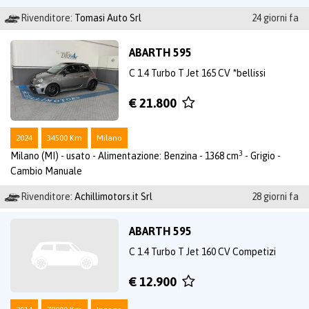
Rivenditore:
Tomasi Auto Srl
24 giorni fa
ABARTH 595
C 1.4 Turbo T Jet 165 CV *bellissi
€ 21.800
2024
34500 Km
Milano
3
Milano (MI) - usato - Alimentazione: Benzina - 1368 cm
- Grigio -
Cambio Manuale
Rivenditore:
Achillimotors.it Srl
28 giorni fa
ABARTH 595
C 1.4 Turbo T Jet 160 CV Competizi
€ 12.900