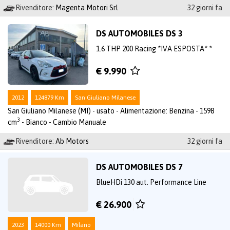
Rivenditore:
Magenta Motori Srl
32 giorni fa
DS AUTOMOBILES DS 3
1.6 THP 200 Racing *IVA ESPOSTA* *
€ 9.990
2012
124879 Km
San Giuliano Milanese
San Giuliano Milanese (MI) - usato - Alimentazione: Benzina - 1598
3
cm
- Bianco - Cambio Manuale
Rivenditore:
Ab Motors
32 giorni fa
DS AUTOMOBILES DS 7
BlueHDi 130 aut. Performance Line
€ 26.900
2023
14000 Km
Milano