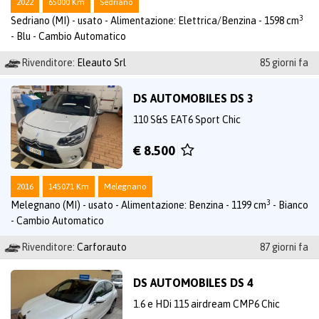
2022
65000 Km
Sedriano
3
Sedriano (MI) - usato - Alimentazione: Elettrica/Benzina - 1598 cm
- Blu - Cambio Automatico
Rivenditore:
Eleauto Srl
85 giorni fa
DS AUTOMOBILES DS 3
110 S&S EAT6 Sport Chic
€ 8.500
2016
145071 Km
Melegnano
3
Melegnano (MI) - usato - Alimentazione: Benzina - 1199 cm
- Bianco
- Cambio Automatico
Rivenditore:
Carforauto
87 giorni fa
DS AUTOMOBILES DS 4
1.6 e HDi 115 airdream CMP6 Chic