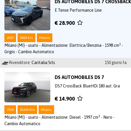
DS AUTOMOBILES DS 7 CROSSBACK
E Tense Performance Line
€ 28.900
2023
8000 Km
Milano
3
Milano (MI) - usato - Alimentazione: Elettrica/Benzina - 1598 cm
-
Grigio - Cambio Automatico
Rivenditore:
Caritalia Srls
150 giorni fa
DS AUTOMOBILES DS 7
DS7 CrossBack BlueHDi 180 aut. Gra
€ 14.900
2018
81644 Km
Milano
3
Milano (MI) - usato - Alimentazione: Diesel - 1997 cm
- Nero -
Cambio Automatico