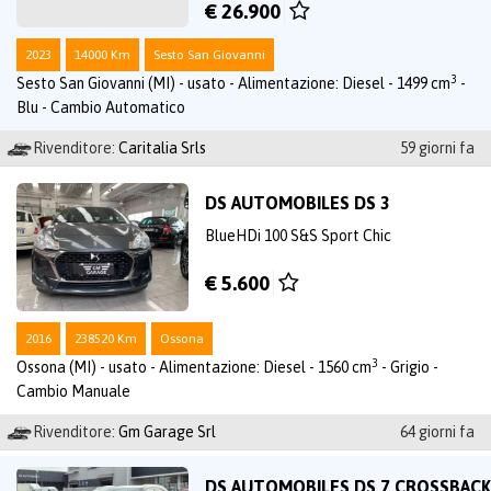
€ 26.900
2023
14000 Km
Sesto San Giovanni
3
Sesto San Giovanni (MI) - usato - Alimentazione: Diesel - 1499 cm
-
Blu - Cambio Automatico
Rivenditore:
Caritalia Srls
59 giorni fa
DS AUTOMOBILES DS 3
BlueHDi 100 S&S Sport Chic
€ 5.600
2016
238520 Km
Ossona
3
Ossona (MI) - usato - Alimentazione: Diesel - 1560 cm
- Grigio -
Cambio Manuale
Rivenditore:
Gm Garage Srl
64 giorni fa
DS AUTOMOBILES DS 7 CROSSBACK