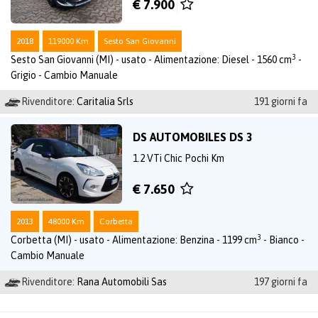
€ 7.900
2018
119000 Km
Sesto San Giovanni
3
Sesto San Giovanni (MI) - usato - Alimentazione: Diesel - 1560 cm
-
Grigio - Cambio Manuale
Rivenditore:
Caritalia Srls
191 giorni fa
DS AUTOMOBILES DS 3
1.2 VTi Chic Pochi Km
€ 7.650
2013
48000 Km
Corbetta
3
Corbetta (MI) - usato - Alimentazione: Benzina - 1199 cm
- Bianco -
Cambio Manuale
Rivenditore:
Rana Automobili Sas
197 giorni fa