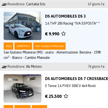
Rivenditore:
Caritalia Srls
67 giorni fa
DS AUTOMOBILES DS 3
1.6 THP 200 Racing *IVA ESPOSTA* *
€ 9.990
2012
124879 Km
San Giuliano Milanese
San Giuliano Milanese (MI) - usato - Alimentazione: Benzina - 1598
3
cm
- Bianco - Cambio Manuale
Rivenditore:
Ab Motors
76 giorni fa
DS AUTOMOBILES DS 7 CROSSBACK
E Tense 1.6 PHEV 300CV 4x4 Rivoli
€ 25.500