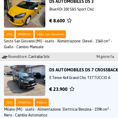
DS AUTOMOBILES DS 3
BlueHDi 100 S&S Sport Chic
€ 8.600
2016
49000 Km
Sesto San Giovanni
3
Sesto San Giovanni (MI) - usato - Alimentazione: Diesel - 1560 cm
-
Giallo - Cambio Manuale
Rivenditore:
Caritalia Srls
94 giorni fa
DS AUTOMOBILES DS 7 CROSSBACK
E Tense 4x4 Grand Chic TETTUCCIO A
€ 23.900
2022
39000 Km
Milano
3
Milano (MI) - usato - Alimentazione: Elettrica/Benzina - 1598 cm
-
Nero - Cambio Automatico