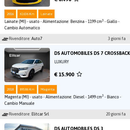
2016
61636 Km
Lainate
3
Lainate (MI) - usato - Alimentazione: Benzina - 1199 cm
- Giallo -
Cambio Automatico
Rivenditore:
Auto7
3 giorni fa
DS AUTOMOBILES DS 7 CROSSBACK
LUXURY
€ 15.900
2018
89586 Km
Magenta
3
Magenta (MI) - usato - Alimentazione: Diesel - 1499 cm
- Bianco -
Cambio Manuale
Rivenditore:
Elitcar Srl
20 giorni fa
DS AUTOMOBILES DS 3