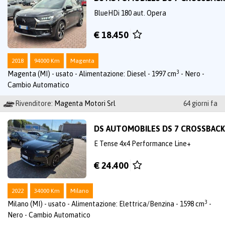
BlueHDi 180 aut. Opera
€ 18.450
2018
94000 Km
Magenta
3
Magenta (MI) - usato - Alimentazione: Diesel - 1997 cm
- Nero -
Cambio Automatico
Rivenditore:
Magenta Motori Srl
64 giorni fa
DS AUTOMOBILES DS 7 CROSSBACK
E Tense 4x4 Performance Line+
€ 24.400
2022
34000 Km
Milano
3
Milano (MI) - usato - Alimentazione: Elettrica/Benzina - 1598 cm
-
Nero - Cambio Automatico