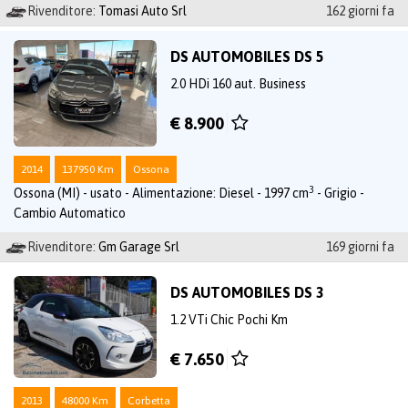
Rivenditore:
Tomasi Auto Srl
162 giorni fa
DS AUTOMOBILES DS 5
2.0 HDi 160 aut. Business
€ 8.900
2014
137950 Km
Ossona
3
Ossona (MI) - usato - Alimentazione: Diesel - 1997 cm
- Grigio -
Cambio Automatico
Rivenditore:
Gm Garage Srl
169 giorni fa
DS AUTOMOBILES DS 3
1.2 VTi Chic Pochi Km
€ 7.650
2013
48000 Km
Corbetta