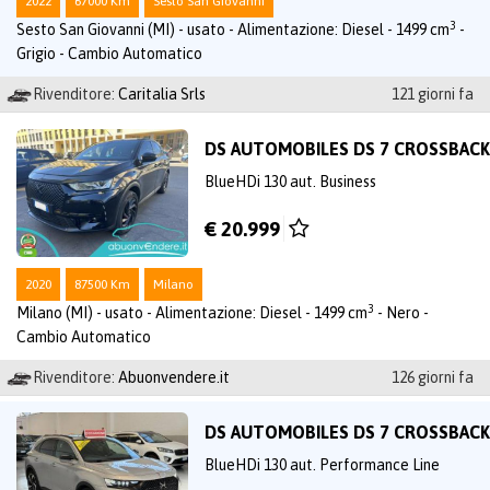
2022
67000 Km
Sesto San Giovanni
3
Sesto San Giovanni (MI) - usato - Alimentazione: Diesel - 1499 cm
-
Grigio - Cambio Automatico
Rivenditore:
Caritalia Srls
121 giorni fa
DS AUTOMOBILES DS 7 CROSSBACK
BlueHDi 130 aut. Business
€ 20.999
2020
87500 Km
Milano
3
Milano (MI) - usato - Alimentazione: Diesel - 1499 cm
- Nero -
Cambio Automatico
Rivenditore:
Abuonvendere.it
126 giorni fa
DS AUTOMOBILES DS 7 CROSSBACK
BlueHDi 130 aut. Performance Line