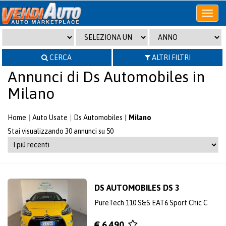
Apri
o
chiudi
menu
CERCA
ALTRI FILTRI
Annunci di Ds Automobiles in
Milano
Home
Auto Usate
Ds Automobiles
Milano
Stai visualizzando 30 annunci su 50
DS AUTOMOBILES DS 3
PureTech 110 S&S EAT6 Sport Chic C
€ 6.490