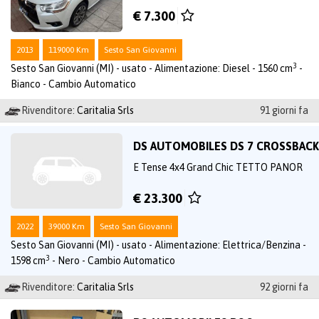
€ 7.300
2013
119000 Km
Sesto San Giovanni
3
Sesto San Giovanni (MI) - usato - Alimentazione: Diesel - 1560 cm
-
Bianco - Cambio Automatico
Rivenditore:
Caritalia Srls
91 giorni fa
DS AUTOMOBILES DS 7 CROSSBACK
E Tense 4x4 Grand Chic TETTO PANOR
€ 23.300
2022
39000 Km
Sesto San Giovanni
Sesto San Giovanni (MI) - usato - Alimentazione: Elettrica/Benzina -
3
1598 cm
- Nero - Cambio Automatico
Rivenditore:
Caritalia Srls
92 giorni fa