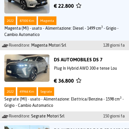
€ 22.800
2022
87000 Km
Magenta
3
Magenta (MI) - usato - Alimentazione: Diesel - 1499 cm
- Grigio -
Cambio Automatico
Rivenditore:
Magenta Motori Srl
128 giorni fa
DS AUTOMOBILES DS 7
Plug In Hybrid AWD 300 e tense Lou
€ 36.800
2022
49966 Km
Segrate
3
Segrate (MI) - usato - Alimentazione: Elettrica/Benzina - 1598 cm
-
Grigio - Cambio Automatico
Rivenditore:
Segrate Motori Srl
150 giorni fa