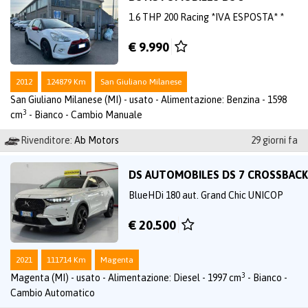
1.6 THP 200 Racing *IVA ESPOSTA* *
€ 9.990
2012
124879 Km
San Giuliano Milanese
San Giuliano Milanese (MI) - usato - Alimentazione: Benzina - 1598
3
cm
- Bianco - Cambio Manuale
Rivenditore:
Ab Motors
29 giorni fa
DS AUTOMOBILES DS 7 CROSSBACK
BlueHDi 180 aut. Grand Chic UNICOP
€ 20.500
2021
111714 Km
Magenta
3
Magenta (MI) - usato - Alimentazione: Diesel - 1997 cm
- Bianco -
Cambio Automatico