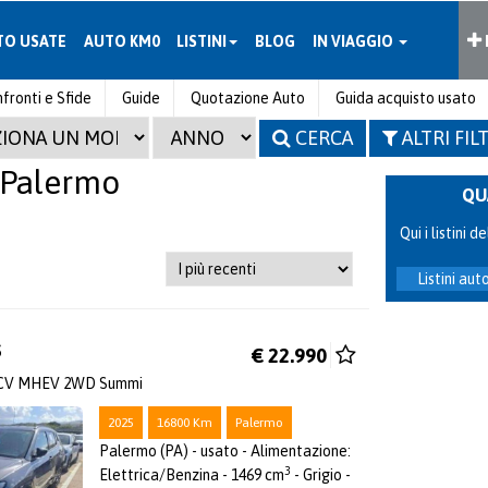
TO USATE
AUTO KM0
LISTINI
BLOG
IN VIAGGIO
fronti e Sfide
Guide
Quotazione Auto
Guida acquisto usato
CERCA
ALTRI FIL
 Palermo
QU
Qui i listini
Listini au
S
€ 22.990
0 CV MHEV 2WD Summi
2025
16800 Km
Palermo
Palermo (PA) - usato - Alimentazione:
3
Elettrica/Benzina - 1469 cm
- Grigio -