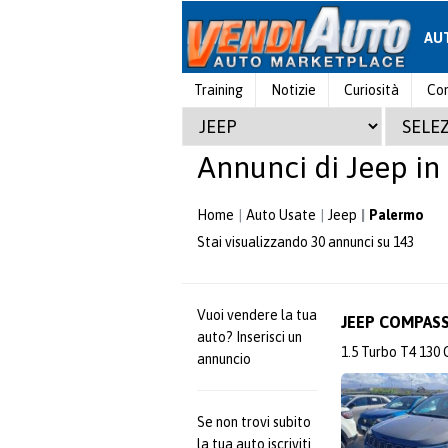
AU
Training
Notizie
Curiosità
Con
Annunci di Jeep in
Home
Auto Usate
Jeep
Palermo
Stai visualizzando 30 annunci su 143
Vuoi vendere la tua
JEEP COMPAS
auto? Inserisci un
1.5 Turbo T4 13
annuncio
Se non trovi subito
la tua auto iscriviti