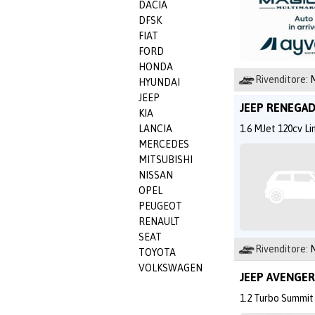
DACIA
DFSK
FIAT
FORD
HONDA
Rivenditore:
M
HYUNDAI
JEEP
JEEP RENEGA
KIA
1.6 MJet 120cv Li
LANCIA
MERCEDES
MITSUBISHI
NISSAN
OPEL
PEUGEOT
RENAULT
SEAT
Rivenditore:
N
TOYOTA
VOLKSWAGEN
JEEP AVENGE
1.2 Turbo Summit