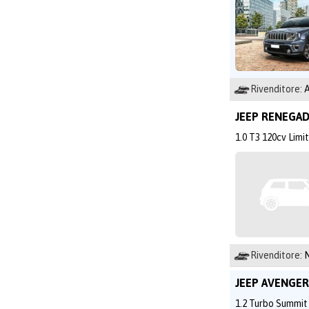
Rivenditore:
JEEP RENEGA
1.0 T3 120cv Limi
Rivenditore:
N
JEEP AVENGE
1.2 Turbo Summit