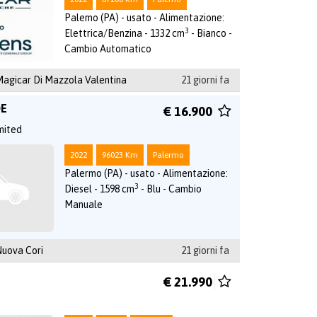
Palemo (PA) - usato - Alimentazione:
3
Elettrica/Benzina - 1332 cm
- Bianco -
Cambio Automatico
agicar Di Mazzola Valentina
21 giorni fa
DE
€ 16.900
mited
2022
96023 Km
Palermo
Palermo (PA) - usato - Alimentazione:
3
Diesel - 1598 cm
- Blu - Cambio
Manuale
uova Cori
21 giorni fa
R
€ 21.990