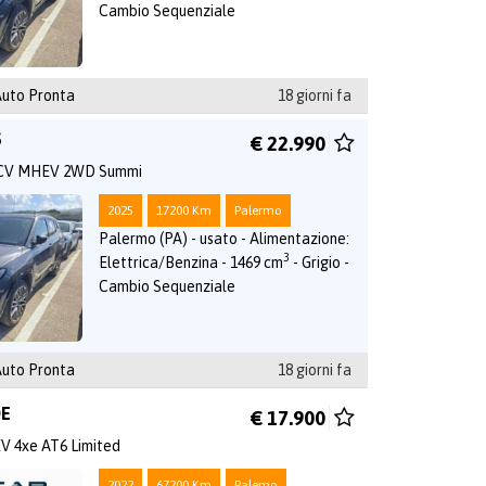
Cambio Sequenziale
uto Pronta
18 giorni fa
S
€ 22.990
0 CV MHEV 2WD Summi
2025
17200 Km
Palermo
Palermo (PA) - usato - Alimentazione:
3
Elettrica/Benzina - 1469 cm
- Grigio -
Cambio Sequenziale
uto Pronta
18 giorni fa
DE
€ 17.900
V 4xe AT6 Limited
2022
67200 Km
Palemo