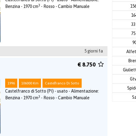
3
15
Benzina - 1970 cm
- Rosso - Cambio Manuale
1
3
7
9
5 giorni fa
Alfe
Bre
€ 8.750
Giulie
Gt
1996
106000 Km
Castelfranco Di Sotto
Spid
Castelfranco di Sotto (PI) - usato - Alimentazione:
3
S
Benzina - 1970 cm
- Rosso - Cambio Manuale