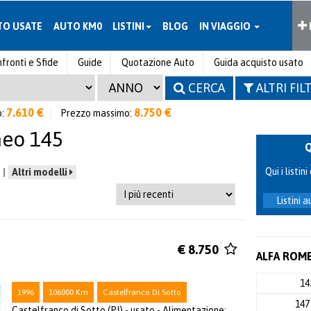
TO USATE
AUTO KM0
LISTINI
BLOG
IN VIAGGIO
fronti e Sfide
Guide
Quotazione Auto
Guida acquisto usato
CERCA
ALTRI FIL
7.610 €
8.750 €
o:
Prezzo massimo:
meo 145
Qui i listi
Altri modelli
Listini 
€ 8.750
ALFA ROME
1
1996
106000 Km
Castelfranco Di Sotto
14
Castelfranco di Sotto (PI) - usato - Alimentazione: