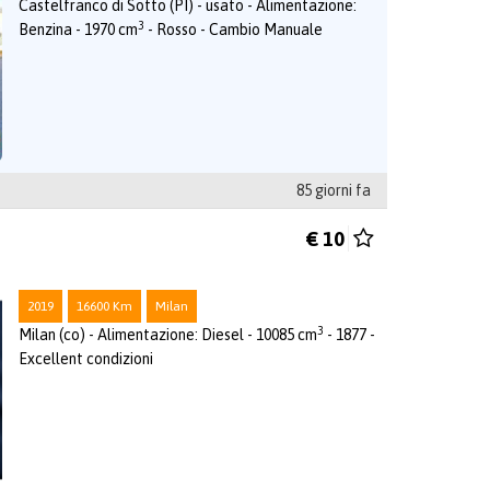
Castelfranco di Sotto (PI) - usato - Alimentazione:
3
Benzina - 1970 cm
- Rosso - Cambio Manuale
85 giorni fa
€ 10
2019
16600 Km
Milan
3
Milan (co) - Alimentazione: Diesel - 10085 cm
- 1877 -
Excellent condizioni