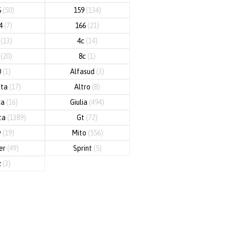
6
(50)
159
(134)
64
(7)
166
(21)
3
(13)
4c
(14)
5
(20)
8c
(1)
0
(1)
Alfasud
(3)
tta
(17)
Altro
(8)
ra
(16)
Giulia
(494)
tta
(1389)
Gt
(72)
v
(19)
Mito
(556)
er
(49)
Sprint
(5)
z
(3)