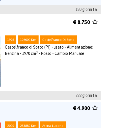
180 giorni fa
€ 8.750
1996
106000 Km
Castelfranco Di Sotto
Castelfranco di Sotto (PI) - usato - Alimentazione:
3
Benzina - 1970 cm
- Rosso - Cambio Manuale
222 giorni fa
€ 4.900
2000
253882 Km
Atena Lucana