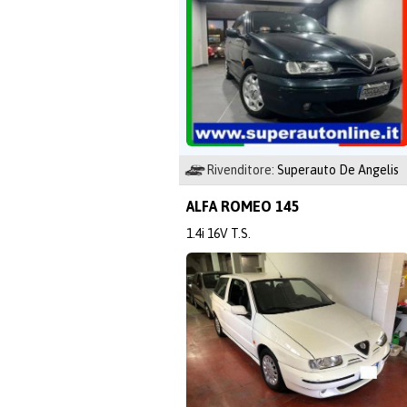
Rivenditore:
Superauto De Angelis
ALFA ROMEO 145
1.4i 16V T.S.