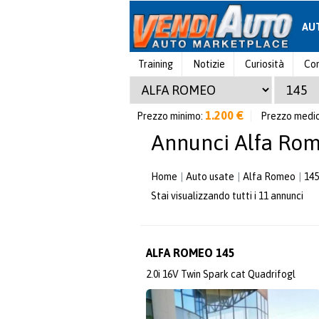
AU
Training
Notizie
Curiosità
Con
1.200 €
Prezzo minimo:
Prezzo medi
Annunci Alfa Ro
Home
Auto usate
Alfa Romeo
145
Stai visualizzando tutti i 11 annunci
ALFA ROMEO 145
2.0i 16V Twin Spark cat Quadrifogl