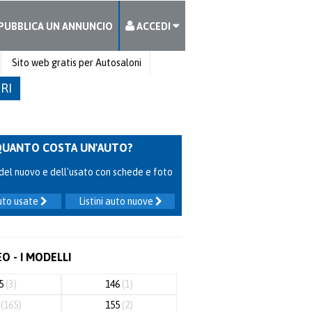
PUBBLICA UN ANNUNCIO
ACCEDI
Sito web gratis per Autosaloni
TRI
QUANTO COSTA UN'AUTO?
ni del nuovo e dell'usato con schede e foto
auto usate
Listini auto nuove
O - I MODELLI
45
(3)
146
(1)
7
(165)
155
(2)