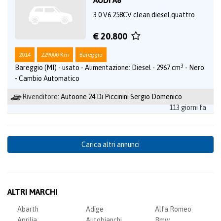
AUDI A8
3.0 V6 258CV clean diesel quattro
€ 20.800
2014
229000 Km
Bareggio
3
Bareggio (MI) - usato - Alimentazione: Diesel - 2967 cm
- Nero
- Cambio Automatico
Rivenditore:
Autoone 24 Di Piccinini Sergio Domenico
113 giorni fa
Carica altri annunci
ALTRI MARCHI
Abarth
Adige
Alfa Romeo
Aprilia
Autobianchi
Bmw