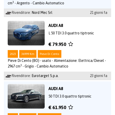
3
cm
- Argento - Cambio Automatico
Rivenditore:
Nord Mec Srl
21 giorni fa
AUDI A8
L 50 TDI 3.0 quattro tiptronic
€ 79.950
2023
36999 Km
Pieve Di Cento
Pieve Di Cento (BO) - usato - Alimentazione: Elettrica/Diesel -
3
2967 cm
- Grigio - Cambio Automatico
Rivenditore:
Eurotarget S.p.a.
23 giorni fa
AUDI A8
50 TDI 3.0 quattro tiptronic
€ 61.950