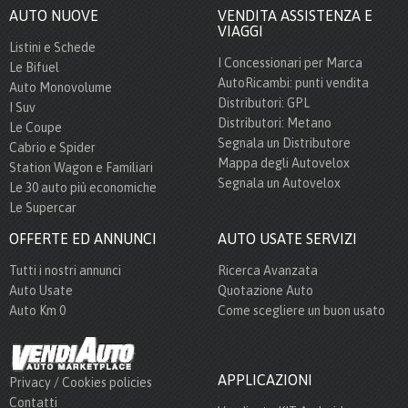
AUTO NUOVE
VENDITA ASSISTENZA E
VIAGGI
Listini e Schede
I Concessionari per Marca
Le Bifuel
AutoRicambi: punti vendita
Auto Monovolume
Distributori: GPL
I Suv
Distributori: Metano
Le Coupe
Segnala un Distributore
Cabrio e Spider
Mappa degli Autovelox
Station Wagon e Familiari
Segnala un Autovelox
Le 30 auto più economiche
Le Supercar
OFFERTE ED ANNUNCI
AUTO USATE SERVIZI
Tutti i nostri annunci
Ricerca Avanzata
Auto Usate
Quotazione Auto
Auto Km 0
Come scegliere un buon usato
APPLICAZIONI
Privacy / Cookies policies
Contatti