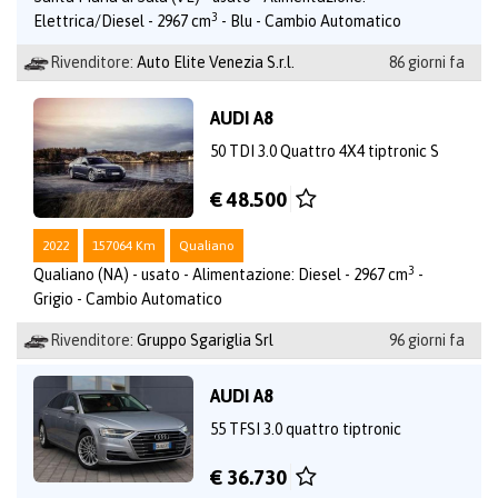
3
Elettrica/Diesel - 2967 cm
- Blu - Cambio Automatico
Rivenditore:
Auto Elite Venezia S.r.l.
86 giorni fa
AUDI A8
50 TDI 3.0 Quattro 4X4 tiptronic S
€ 48.500
2022
157064 Km
Qualiano
3
Qualiano (NA) - usato - Alimentazione: Diesel - 2967 cm
-
Grigio - Cambio Automatico
Rivenditore:
Gruppo Sgariglia Srl
96 giorni fa
AUDI A8
55 TFSI 3.0 quattro tiptronic
€ 36.730