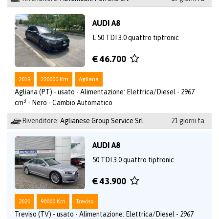
AUDI A8
L 50 TDI 3.0 quattro tiptronic
€ 46.700
2019
220000 Km
Agliana
Agliana (PT) - usato - Alimentazione: Elettrica/Diesel - 2967
3
cm
- Nero - Cambio Automatico
Rivenditore:
Aglianese Group Service Srl
21 giorni fa
AUDI A8
50 TDI 3.0 quattro tiptronic
€ 43.900
2020
90000 Km
Treviso
Treviso (TV) - usato - Alimentazione: Elettrica/Diesel - 2967