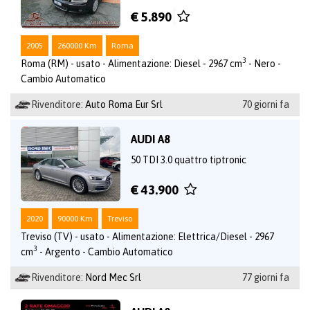
€ 5.890
2005
260000 Km
Roma
3
Roma (RM) - usato - Alimentazione: Diesel - 2967 cm
- Nero -
Cambio Automatico
Rivenditore:
Auto Roma Eur Srl
70 giorni fa
AUDI A8
50 TDI 3.0 quattro tiptronic
€ 43.900
2020
90000 Km
Treviso
Treviso (TV) - usato - Alimentazione: Elettrica/Diesel - 2967
3
cm
- Argento - Cambio Automatico
Rivenditore:
Nord Mec Srl
77 giorni fa