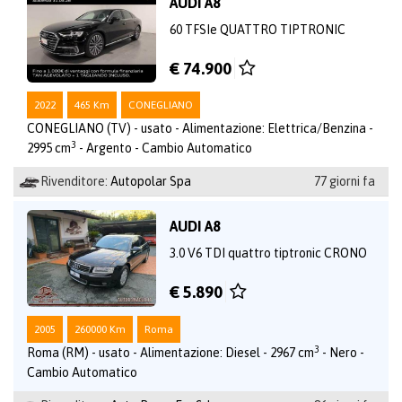
AUDI A8
60 TFSIe QUATTRO TIPTRONIC
€ 74.900
2022
465 Km
CONEGLIANO
CONEGLIANO (TV) - usato - Alimentazione: Elettrica/Benzina -
3
2995 cm
- Argento - Cambio Automatico
Rivenditore:
Autopolar Spa
77 giorni fa
AUDI A8
3.0 V6 TDI quattro tiptronic CRONO
€ 5.890
2005
260000 Km
Roma
3
Roma (RM) - usato - Alimentazione: Diesel - 2967 cm
- Nero -
Cambio Automatico