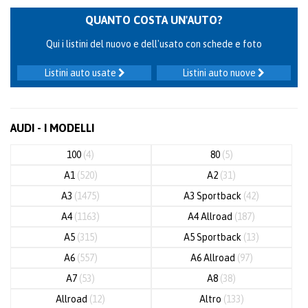
QUANTO COSTA UN'AUTO?
Qui i listini del nuovo e dell'usato con schede e foto
Listini auto usate
Listini auto nuove
AUDI - I MODELLI
100
(4)
80
(5)
A1
(520)
A2
(31)
A3
(1475)
A3 Sportback
(42)
A4
(1163)
A4 Allroad
(187)
A5
(315)
A5 Sportback
(13)
A6
(557)
A6 Allroad
(97)
A7
(53)
A8
(38)
Allroad
(12)
Altro
(133)