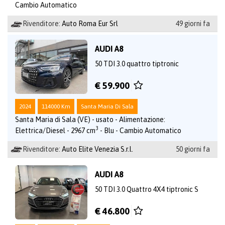
Cambio Automatico
Rivenditore:
Auto Roma Eur Srl
49 giorni fa
AUDI A8
50 TDI 3.0 quattro tiptronic
€ 59.900
2024
114000 Km
Santa Maria Di Sala
Santa Maria di Sala (VE) - usato - Alimentazione:
3
Elettrica/Diesel - 2967 cm
- Blu - Cambio Automatico
Rivenditore:
Auto Elite Venezia S.r.l.
50 giorni fa
AUDI A8
50 TDI 3.0 Quattro 4X4 tiptronic S
€ 46.800