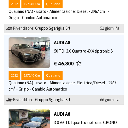
2022
157140 Km
Qualiano
3
Qualiano (NA) - usato - Alimentazione: Diesel - 2967 cm
-
Grigio - Cambio Automatico
Rivenditore:
Gruppo Sgariglia Srl
51 giorni fa
AUDI A8
50 TDI 3.0 Quattro 4X4 tiptronic S
€ 46.800
2022
157140 Km
Qualiano
Qualiano (NA) - usato - Alimentazione: Elettrica/Diesel - 2967
3
cm
- Grigio - Cambio Automatico
Rivenditore:
Gruppo Sgariglia Srl
66 giorni fa
AUDI A8
3.0 V6 TDI quattro tiptronic CRONO