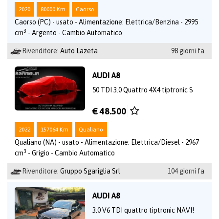
2020
80000 Km
Caorso
Caorso (PC) - usato - Alimentazione: Elettrica/Benzina - 2995
3
cm
- Argento - Cambio Automatico
Rivenditore:
Auto Lazeta
98 giorni fa
AUDI A8
50 TDI 3.0 Quattro 4X4 tiptronic S
€ 48.500
2022
157064 Km
Qualiano
Qualiano (NA) - usato - Alimentazione: Elettrica/Diesel - 2967
3
cm
- Grigio - Cambio Automatico
Rivenditore:
Gruppo Sgariglia Srl
104 giorni fa
AUDI A8
3.0 V6 TDI quattro tiptronic NAVI!