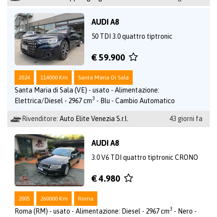
AUDI A8
50 TDI 3.0 quattro tiptronic
€ 59.900
2024
114000 Km
Santa Maria Di Sala
Santa Maria di Sala (VE) - usato - Alimentazione:
3
Elettrica/Diesel - 2967 cm
- Blu - Cambio Automatico
Rivenditore:
Auto Elite Venezia S.r.l.
43 giorni fa
AUDI A8
3.0 V6 TDI quattro tiptronic CRONO
€ 4.980
2005
260000 Km
Roma
3
Roma (RM) - usato - Alimentazione: Diesel - 2967 cm
- Nero -