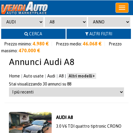
Apri
o
chiudi
menu
CERCA
ALTRI FILTRI
4.980 €
46.068 €
Prezzo minimo:
Prezzo medio:
Prezzo
470.000 €
massimo:
Annunci Audi A8
Home
Auto usate
Audi
A8
Altri modelli
Stai visualizzando 30 annunci su 88
AUDI A8
3.0 V6 TDI quattro tiptronic CRONO