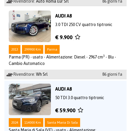
Rivenditore:
Auto Roma Eur Srl
86 giorni fa
AUDI A8
3.0 TDI 250 CV quattro tiptronic
€ 9.900
2013
299900 Km
Parma
3
Parma (PR) - usato - Alimentazione: Diesel - 2967 cm
- Blu -
Cambio Automatico
Rivenditore:
Wh Srl
86 giorni fa
AUDI A8
50 TDI 3.0 quattro tiptronic
€ 59.900
2024
114000 Km
Santa Maria Di Sala
Santa Maria di Sala (VE) - usato - Alimentazione: