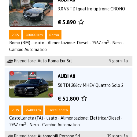
3.0 V6 TDI quattro tiptronic CRONO
€ 5.890
2005
260000 Km
Roma
3
Roma (RM) - usato - Alimentazione: Diesel - 2967 cm
- Nero -
Cambio Automatico
Rivenditore:
Auto Roma Eur Srl
9 giorni fa
AUDI A8
50 TDI 286cv MHEV Quattro Solo 2
€ 51.800
2019
25400 Km
Castellaneta
Castellaneta (TA) - usato - Alimentazione: Elettrica/Diesel -
3
2967 cm
- Nero - Cambio Automatico
Rivenditore:
Automobili Perrone Srl
19 giorni fa