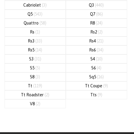
Cabriolet
(3)
Q3
(440)
Q5
(543)
Q7
(86)
Quattro
(58)
R8
(24)
Rs
(1)
Rs2
(2)
Rs3
(33)
Rs4
(21)
Rs5
(14)
Rs6
(34)
S3
(31)
S4
(10)
S5
(5)
S6
(4)
S8
(3)
Sq5
(16)
Tt
(119)
Tt Coupe
(9)
Tt Roadster
(2)
Tts
(9)
V8
(2)