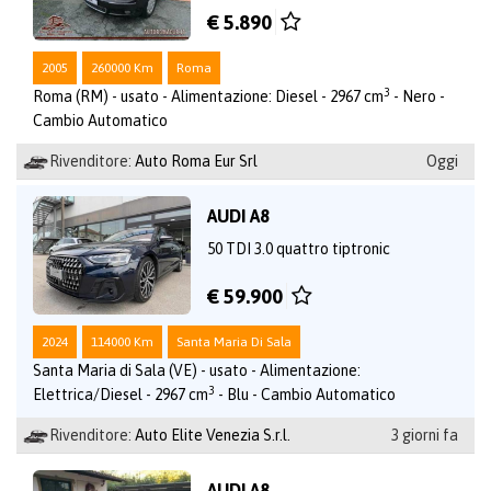
€ 5.890
2005
260000 Km
Roma
3
Roma (RM) - usato - Alimentazione: Diesel - 2967 cm
- Nero -
Cambio Automatico
Rivenditore:
Auto Roma Eur Srl
Oggi
AUDI A8
50 TDI 3.0 quattro tiptronic
€ 59.900
2024
114000 Km
Santa Maria Di Sala
Santa Maria di Sala (VE) - usato - Alimentazione:
3
Elettrica/Diesel - 2967 cm
- Blu - Cambio Automatico
Rivenditore:
Auto Elite Venezia S.r.l.
3 giorni fa
AUDI A8