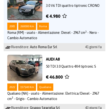
3.0 V6 TDI quattro tiptronic CRONO
€ 4.980
2005
260000 Km
Roma
3
Roma (RM) - usato - Alimentazione: Diesel - 2967 cm
- Nero -
Cambio Automatico
Rivenditore:
Auto Roma Eur Srl
41 giorni fa
AUDI A8
50 TDI 3.0 Quattro 4X4 tiptronic S
€ 46.800
2022
157140 Km
Qualiano
Qualiano (NA) - usato - Alimentazione: Elettrica/Diesel - 2967
3
cm
- Grigio - Cambio Automatico
Rivenditore:
Gruppo Sgariglia Srl
43 giorni fa