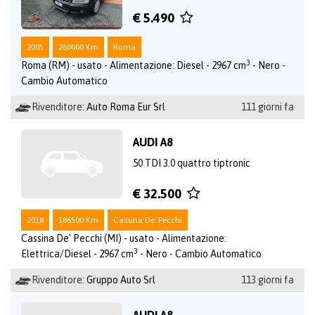
€ 5.490
2005
260000 Km
Roma
3
Roma (RM) - usato - Alimentazione: Diesel - 2967 cm
- Nero -
Cambio Automatico
Rivenditore:
Auto Roma Eur Srl
111 giorni fa
AUDI A8
50 TDI 3.0 quattro tiptronic
€ 32.500
2018
186500 Km
Cassina De' Pecchi
Cassina De' Pecchi (MI) - usato - Alimentazione:
3
Elettrica/Diesel - 2967 cm
- Nero - Cambio Automatico
Rivenditore:
Gruppo Auto Srl
113 giorni fa