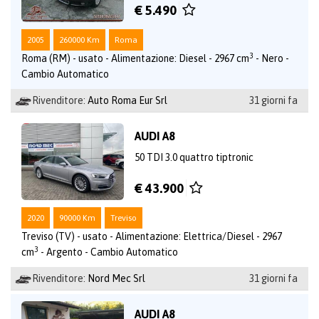
€ 5.490
2005
260000 Km
Roma
3
Roma (RM) - usato - Alimentazione: Diesel - 2967 cm
- Nero -
Cambio Automatico
Rivenditore:
Auto Roma Eur Srl
31 giorni fa
AUDI A8
50 TDI 3.0 quattro tiptronic
€ 43.900
2020
90000 Km
Treviso
Treviso (TV) - usato - Alimentazione: Elettrica/Diesel - 2967
3
cm
- Argento - Cambio Automatico
Rivenditore:
Nord Mec Srl
31 giorni fa
AUDI A8