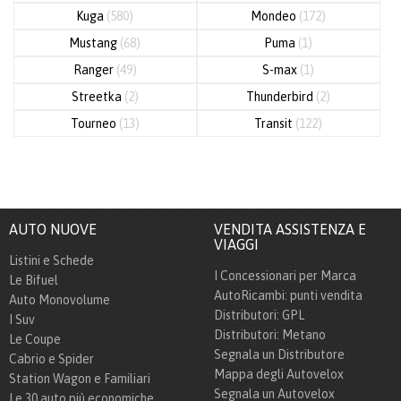
Kuga
(580)
Mondeo
(172)
Mustang
(68)
Puma
(1)
Ranger
(49)
S-max
(1)
Streetka
(2)
Thunderbird
(2)
Tourneo
(13)
Transit
(122)
AUTO NUOVE
VENDITA ASSISTENZA E
VIAGGI
Listini e Schede
I Concessionari per Marca
Le Bifuel
AutoRicambi: punti vendita
Auto Monovolume
Distributori: GPL
I Suv
Distributori: Metano
Le Coupe
Segnala un Distributore
Cabrio e Spider
Mappa degli Autovelox
Station Wagon e Familiari
Segnala un Autovelox
Le 30 auto più economiche