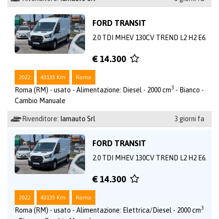
FORD TRANSIT
2.0 TDI MHEV 130CV TREND L2 H2 E6.
€ 14.300
2022
43135 Km
Roma
3
Roma (RM) - usato - Alimentazione: Diesel - 2000 cm
- Bianco -
Cambio Manuale
Rivenditore:
Iamauto Srl
3 giorni fa
FORD TRANSIT
2.0 TDI MHEV 130CV TREND L2 H2 E6.
€ 14.300
2022
43135 Km
Roma
3
Roma (RM) - usato - Alimentazione: Elettrica/Diesel - 2000 cm