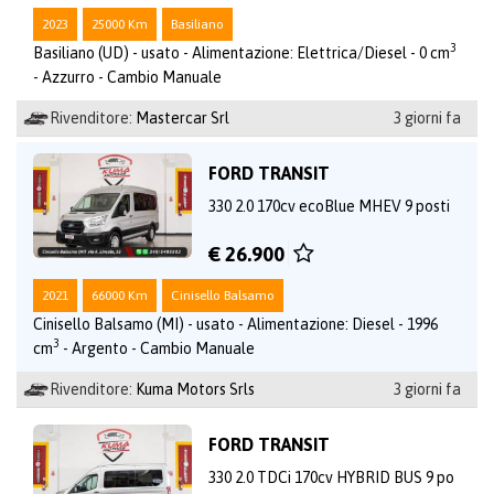
2023
25000 Km
Basiliano
3
Basiliano (UD) - usato - Alimentazione: Elettrica/Diesel - 0 cm
- Azzurro - Cambio Manuale
Rivenditore:
Mastercar Srl
3 giorni fa
FORD TRANSIT
330 2.0 170cv ecoBlue MHEV 9 posti
€ 26.900
2021
66000 Km
Cinisello Balsamo
Cinisello Balsamo (MI) - usato - Alimentazione: Diesel - 1996
3
cm
- Argento - Cambio Manuale
Rivenditore:
Kuma Motors Srls
3 giorni fa
FORD TRANSIT
330 2.0 TDCi 170cv HYBRID BUS 9 po