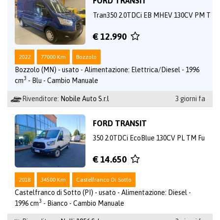
FORD TRANSIT
Tran350 2.0TDCi EB MHEV 130CV PM T
€ 12.990
2022
77000 Km
Bozzolo
Bozzolo (MN) - usato - Alimentazione: Elettrica/Diesel - 1996
3
cm
- Blu - Cambio Manuale
Rivenditore:
Nobile Auto S.r.l
3 giorni fa
FORD TRANSIT
350 2.0TDCi EcoBlue 130CV PL TM Fu
€ 14.650
2018
34500 Km
Castelfranco Di Sotto
Castelfranco di Sotto (PI) - usato - Alimentazione: Diesel -
3
1996 cm
- Bianco - Cambio Manuale