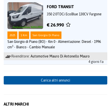
FORD TRANSIT
350 2.0TDCi EcoBlue 130CV Furgone
€ 26.990
2025
1 Km
San Giorgio Di Piano
San Giorgio di Piano (BO) - Km 0 - Alimentazione: Diesel - 1996
3
cm
- Bianco - Cambio Manuale
Rivenditore:
Automotive Mauro Di Antonello Mauro
4 giorni fa
Carica altri annunci
ALTRI MARCHI