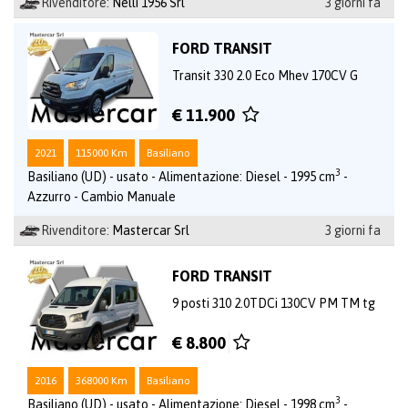
Rivenditore:
Nelli 1956 Srl
3 giorni fa
FORD TRANSIT
Transit 330 2.0 Eco Mhev 170CV G
€ 11.900
2021
115000 Km
Basiliano
3
Basiliano (UD) - usato - Alimentazione: Diesel - 1995 cm
-
Azzurro - Cambio Manuale
Rivenditore:
Mastercar Srl
3 giorni fa
FORD TRANSIT
9 posti 310 2.0TDCi 130CV PM TM tg
€ 8.800
2016
368000 Km
Basiliano
3
Basiliano (UD) - usato - Alimentazione: Diesel - 1998 cm
-