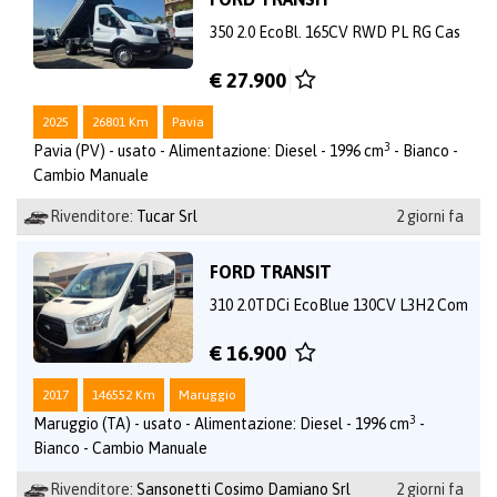
350 2.0 EcoBl. 165CV RWD PL RG Cas
€ 27.900
2025
26801 Km
Pavia
3
Pavia (PV) - usato - Alimentazione: Diesel - 1996 cm
- Bianco -
Cambio Manuale
Rivenditore:
Tucar Srl
2 giorni fa
FORD TRANSIT
310 2.0TDCi EcoBlue 130CV L3H2 Com
€ 16.900
2017
146552 Km
Maruggio
3
Maruggio (TA) - usato - Alimentazione: Diesel - 1996 cm
-
Bianco - Cambio Manuale
Rivenditore:
Sansonetti Cosimo Damiano Srl
2 giorni fa