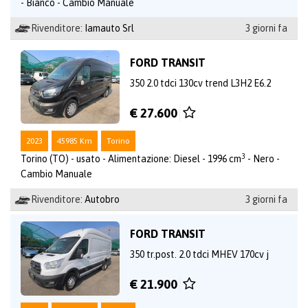
- Bianco - Cambio Manuale
Rivenditore:
Iamauto Srl
3 giorni fa
FORD TRANSIT
350 2.0 tdci 130cv trend L3H2 E6.2
€ 27.600
2023
45985 Km
Torino
3
Torino (TO) - usato - Alimentazione: Diesel - 1996 cm
- Nero -
Cambio Manuale
Rivenditore:
Autobro
3 giorni fa
FORD TRANSIT
350 tr.post. 2.0 tdci MHEV 170cv j
€ 21.900