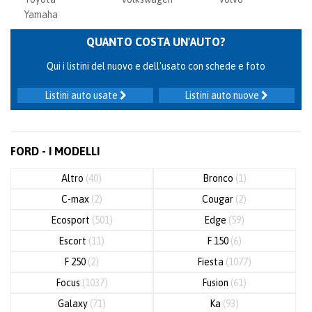
Yamaha
QUANTO COSTA UN'AUTO?
Qui i listini del nuovo e dell'usato con schede e foto
Listini auto usate
Listini auto nuove
FORD - I MODELLI
Altro
(40)
Bronco
(1)
C-max
(2)
Cougar
(2)
Ecosport
(501)
Edge
(59)
Escort
(11)
F 150
(6)
F 250
(2)
Fiesta
(1077)
Focus
(1037)
Fusion
(61)
Galaxy
(71)
Ka
(93)