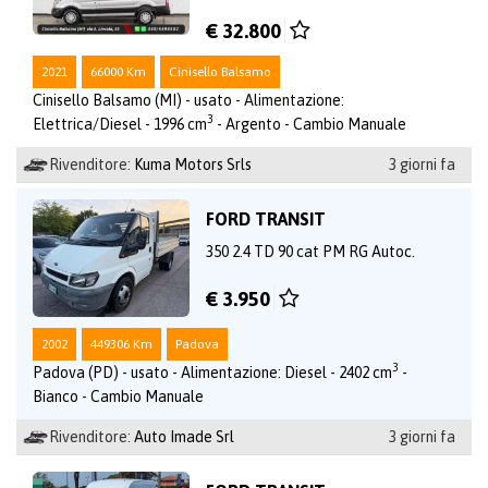
€ 32.800
2021
66000 Km
Cinisello Balsamo
Cinisello Balsamo (MI) - usato - Alimentazione:
3
Elettrica/Diesel - 1996 cm
- Argento - Cambio Manuale
Rivenditore:
Kuma Motors Srls
3 giorni fa
FORD TRANSIT
350 2.4 TD 90 cat PM RG Autoc.
€ 3.950
2002
449306 Km
Padova
3
Padova (PD) - usato - Alimentazione: Diesel - 2402 cm
-
Bianco - Cambio Manuale
Rivenditore:
Auto Imade Srl
3 giorni fa