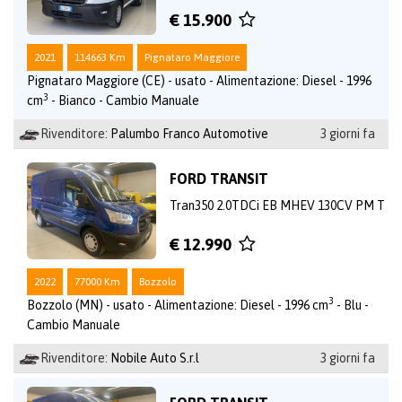
€ 15.900
2021
114663 Km
Pignataro Maggiore
Pignataro Maggiore (CE) - usato - Alimentazione: Diesel - 1996
3
cm
- Bianco - Cambio Manuale
Rivenditore:
Palumbo Franco Automotive
3 giorni fa
FORD TRANSIT
Tran350 2.0TDCi EB MHEV 130CV PM T
€ 12.990
2022
77000 Km
Bozzolo
3
Bozzolo (MN) - usato - Alimentazione: Diesel - 1996 cm
- Blu -
Cambio Manuale
Rivenditore:
Nobile Auto S.r.l
3 giorni fa