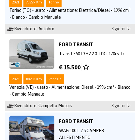
2021
73227 Km
Torino
3
Torino (TO) - usato - Alimentazione: Elettrica/Diesel - 1996 cm
- Bianco - Cambio Manuale
Rivenditore:
Autobro
3 giorni fa
FORD TRANSIT
Transit 350 L3H2 2.0 TDCi 170cv Tr
€ 15.500
2023
80203 Km
Venezia
3
Venezia (VE) - usato - Alimentazione: Diesel - 1996 cm
- Bianco
- Cambio Manuale
Rivenditore:
Campello Motors
3 giorni fa
FORD TRANSIT
WAG 100 L 2.5 CAMPER
ALLESTIMENTO