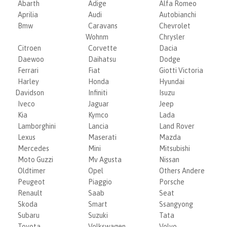
Abarth
Adige
Alfa Romeo
Aprilia
Audi
Autobianchi
Bmw
Caravans
Chevrolet
Wohnm
Chrysler
Citroen
Corvette
Dacia
Daewoo
Daihatsu
Dodge
Ferrari
Fiat
Giotti Victoria
Harley
Honda
Hyundai
Davidson
Infiniti
Isuzu
Iveco
Jaguar
Jeep
Kia
Kymco
Lada
Lamborghini
Lancia
Land Rover
Lexus
Maserati
Mazda
Mercedes
Mini
Mitsubishi
Moto Guzzi
Mv Agusta
Nissan
Oldtimer
Opel
Others Andere
Peugeot
Piaggio
Porsche
Renault
Saab
Seat
Skoda
Smart
Ssangyong
Subaru
Suzuki
Tata
Toyota
Volkswagen
Volvo