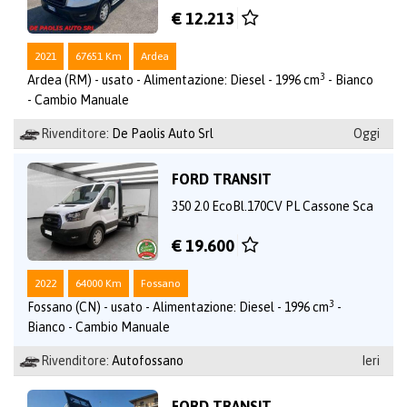
€ 12.213
2021
67651 Km
Ardea
3
Ardea (RM) - usato - Alimentazione: Diesel - 1996 cm
- Bianco
- Cambio Manuale
Rivenditore:
De Paolis Auto Srl
Oggi
FORD TRANSIT
350 2.0 EcoBl.170CV PL Cassone Sca
€ 19.600
2022
64000 Km
Fossano
3
Fossano (CN) - usato - Alimentazione: Diesel - 1996 cm
-
Bianco - Cambio Manuale
Rivenditore:
Autofossano
Ieri
FORD TRANSIT