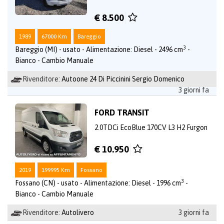
€ 8.500
1989
67000 Km
Bareggio
3
Bareggio (MI) - usato - Alimentazione: Diesel - 2496 cm
-
Bianco - Cambio Manuale
Rivenditore:
Autoone 24 Di Piccinini Sergio Domenico
3 giorni fa
FORD TRANSIT
2.0TDCi EcoBlue 170CV L3 H2 Furgon
€ 10.950
2019
199995 Km
Fossano
3
Fossano (CN) - usato - Alimentazione: Diesel - 1996 cm
-
Bianco - Cambio Manuale
Rivenditore:
Autolivero
3 giorni fa