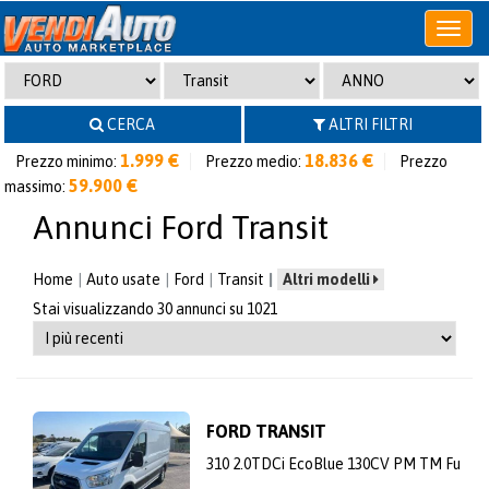
Apri
o
chiudi
menu
CERCA
ALTRI FILTRI
1.999 €
18.836 €
Prezzo minimo:
Prezzo medio:
Prezzo
59.900 €
massimo:
Annunci Ford Transit
Home
Auto usate
Ford
Transit
Altri modelli
Stai visualizzando 30 annunci su 1021
FORD TRANSIT
310 2.0TDCi EcoBlue 130CV PM TM Fu