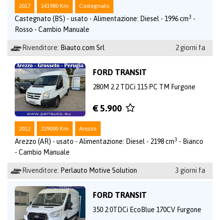
2017
141980 Km
Castegnato
3
Castegnato (BS) - usato - Alimentazione: Diesel - 1996 cm
-
Rosso - Cambio Manuale
Rivenditore:
Biauto.com Srl
2 giorni fa
FORD TRANSIT
280M 2.2 TDCi 115 PC TM Furgone
€ 5.900
2012
229000 Km
Arezzo
3
Arezzo (AR) - usato - Alimentazione: Diesel - 2198 cm
- Bianco
- Cambio Manuale
Rivenditore:
Perlauto Motive Solution
3 giorni fa
FORD TRANSIT
350 2.0TDCi EcoBlue 170CV Furgone