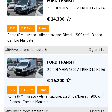
FORD TRANSIT
2.0 TDI MHEV 130CV TREND L2 H2 E6.
€ 14.300
2022
43135 Km
Roma
3
Roma (RM) - usato - Alimentazione: Diesel - 2000 cm
- Bianco -
Cambio Manuale
Rivenditore:
Iamauto Srl
3 giorni fa
FORD TRANSIT
2.0 TDI MHEV 130CV TREND L2 H2 E6.
€ 16.200
2022
43135 Km
Roma
3
Roma (RM) - usato - Alimentazione: Elettrica/Diesel - 2000 cm
- Bianco - Cambio Manuale
Rivenditore:
Iamauto Srl
3 giorni fa