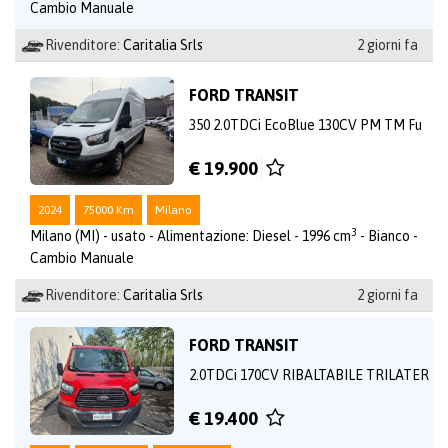
Cambio Manuale
Rivenditore:
Caritalia Srls
2 giorni fa
FORD TRANSIT
350 2.0TDCi EcoBlue 130CV PM TM Fu
€ 19.900
2024
75000 Km
Milano
3
Milano (MI) - usato - Alimentazione: Diesel - 1996 cm
- Bianco -
Cambio Manuale
Rivenditore:
Caritalia Srls
2 giorni fa
FORD TRANSIT
2.0TDCi 170CV RIBALTABILE TRILATER
€ 19.400