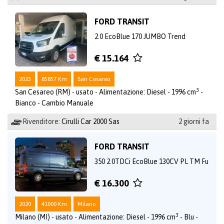
FORD TRANSIT
2.0 EcoBlue 170 JUMBO Trend
€ 15.164
2023
85857 Km
San Cesareo
3
San Cesareo (RM) - usato - Alimentazione: Diesel - 1996 cm
-
Bianco - Cambio Manuale
Rivenditore:
Cirulli Car 2000 Sas
2 giorni fa
FORD TRANSIT
350 2.0TDCi EcoBlue 130CV PL TM Fu
€ 16.300
2020
41000 Km
Milano
3
Milano (MI) - usato - Alimentazione: Diesel - 1996 cm
- Blu -