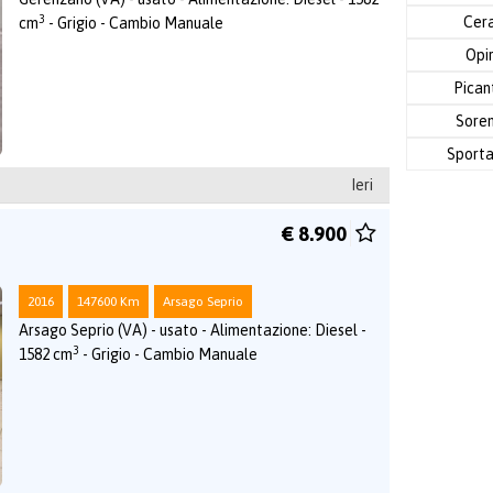
3
Cer
cm
- Grigio - Cambio Manuale
Opi
Pica
Sore
Sport
Ieri
€ 8.900
2016
147600 Km
Arsago Seprio
Arsago Seprio (VA) - usato - Alimentazione: Diesel -
3
1582 cm
- Grigio - Cambio Manuale