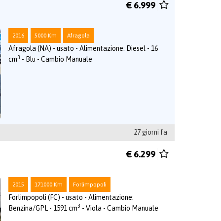
€ 6.999
2016
5000 Km
Afragola
Afragola (NA) - usato - Alimentazione: Diesel - 16
3
cm
- Blu - Cambio Manuale
27 giorni fa
€ 6.299
2015
171000 Km
Forlimpopoli
Forlimpopoli (FC) - usato - Alimentazione:
3
Benzina/GPL - 1591 cm
- Viola - Cambio Manuale