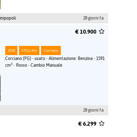
impopoli
28 giorni fa
€ 10.900
2018
57511 Km
Corciano
Corciano (PG) - usato - Alimentazione: Benzina - 1591
3
cm
- Rosso - Cambio Manuale
28 giorni fa
€ 6.299