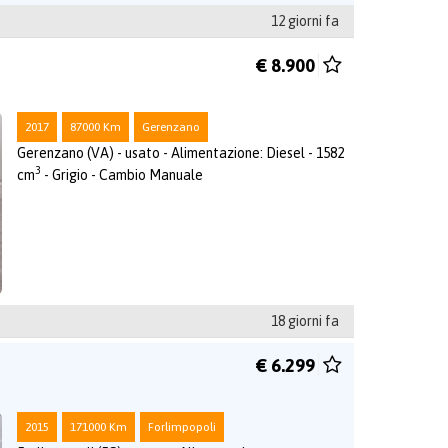
12 giorni fa
€ 8.900
2017
87000 Km
Gerenzano
Gerenzano (VA) - usato - Alimentazione: Diesel - 1582
3
cm
- Grigio - Cambio Manuale
18 giorni fa
€ 6.299
2015
171000 Km
Forlimpopoli