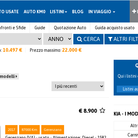
TO USATE
AUTO KM0
LISTINI
BLOG
IN VIAGGIO
fronti e Sfide
Guide
Quotazione Auto
Guida acquisto usato
CERCA
ALTRI FIL
10.497 €
22.000 €
o:
Prezzo massimo:
Qui i listi
 modelli
Listini 
€ 8.900
KIA - I MO
Alt
2017
87000 Km
Gerenzano
Carni
Gerenzano (VA) - usato - Alimentazione: Diesel - 1582