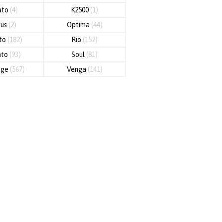
ato
(4)
K2500
(1)
rus
(2)
Optima
(44)
nto
(182)
Rio
(152)
nto
(93)
Soul
(81)
age
(567)
Venga
(141)