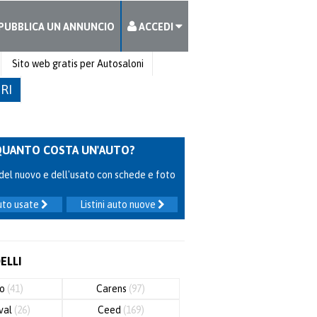
PUBBLICA UN ANNUNCIO
ACCEDI
Sito web gratis per Autosaloni
TRI
QUANTO COSTA UN'AUTO?
ni del nuovo e dell'usato con schede e foto
auto usate
Listini auto nuove
DELLI
ro
(41)
Carens
(97)
val
(26)
Ceed
(169)