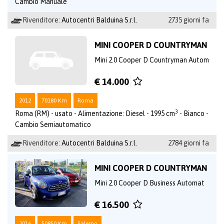
Cambio Manuale
Rivenditore:
Autocentri Balduina S.r.l.
2735 giorni fa
MINI COOPER D COUNTRYMAN
Mini 2.0 Cooper D Countryman Autom
€ 14.000
2012
70180 Km
Roma
3
Roma (RM) - usato - Alimentazione: Diesel - 1995 cm
- Bianco -
Cambio Semiautomatico
Rivenditore:
Autocentri Balduina S.r.l.
2784 giorni fa
MINI COOPER D COUNTRYMAN
Mini 2.0 Cooper D Business Automat
€ 16.500
2016
50850 Km
Salerno