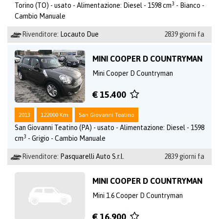
3
Torino (TO) - usato - Alimentazione: Diesel - 1598 cm
- Bianco -
Cambio Manuale
Rivenditore:
Locauto Due
2839 giorni fa
MINI COOPER D COUNTRYMAN
Mini Cooper D Countryman
€ 15.400
2013
122000 Km
San Giovanni Teatino
San Giovanni Teatino (PA) - usato - Alimentazione: Diesel - 1598
3
cm
- Grigio - Cambio Manuale
Rivenditore:
Pasquarelli Auto S.r.l.
2839 giorni fa
MINI COOPER D COUNTRYMAN
Mini 1.6 Cooper D Countryman
€ 16.900