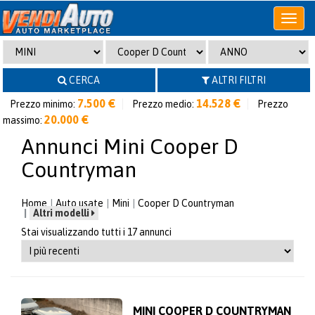
Apri
o
chiudi
menu
CERCA
ALTRI FILTRI
7.500 €
14.528 €
Prezzo minimo:
Prezzo medio:
Prezzo
20.000 €
massimo:
Annunci Mini Cooper D
Countryman
Home
Auto usate
Mini
Cooper D Countryman
Altri modelli
Stai visualizzando tutti i 17 annunci
MINI COOPER D COUNTRYMAN