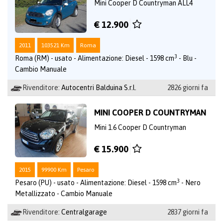
Mini Cooper D Countryman ALL4
€ 12.900
2011
103521 Km
Roma
3
Roma (RM) - usato - Alimentazione: Diesel - 1598 cm
- Blu -
Cambio Manuale
Rivenditore:
Autocentri Balduina S.r.l.
2826 giorni fa
MINI COOPER D COUNTRYMAN
Mini 1.6 Cooper D Countryman
€ 15.900
2015
99900 Km
Pesaro
3
Pesaro (PU) - usato - Alimentazione: Diesel - 1598 cm
- Nero
Metallizzato - Cambio Manuale
Rivenditore:
Centralgarage
2837 giorni fa