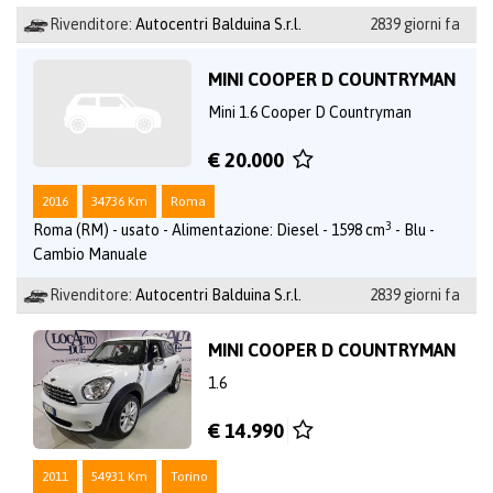
Rivenditore:
Autocentri Balduina S.r.l.
2839 giorni fa
MINI COOPER D COUNTRYMAN
Mini 1.6 Cooper D Countryman
€ 20.000
2016
34736 Km
Roma
3
Roma (RM) - usato - Alimentazione: Diesel - 1598 cm
- Blu -
Cambio Manuale
Rivenditore:
Autocentri Balduina S.r.l.
2839 giorni fa
MINI COOPER D COUNTRYMAN
1.6
€ 14.990
2011
54931 Km
Torino