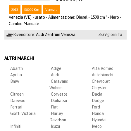
2013
58000 Km
Venezia
3
Venezia (VE) - usato - Alimentazione: Diesel - 1598 cm
- Nero -
Cambio Manuale
Rivenditore:
Audi Zentrum Venezia
2839 giorni fa
ALTRI MARCHI
Abarth
Adige
Alfa Romeo
Aprilia
Audi
Autobianchi
Bmw
Caravans
Chevrolet
Wohnm
Chrysler
Citroen
Corvette
Dacia
Daewoo
Daihatsu
Dodge
Ferrari
Fiat
Ford
Giotti Victoria
Harley
Honda
Davidson
Hyundai
Infiniti
Isuzu
Iveco