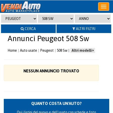
Apri
o
chiudi
menu
CERCA
ALTRI FILTRI
Annunci Peugeot 508 Sw
Home
Auto usate
Peugeot
508 Sw
Altri modelli
NESSUN ANNUNCIO TROVATO
QUANTO COSTA UN'AUTO?
Qui i listini del nuovo e dell'usato con schede e foto