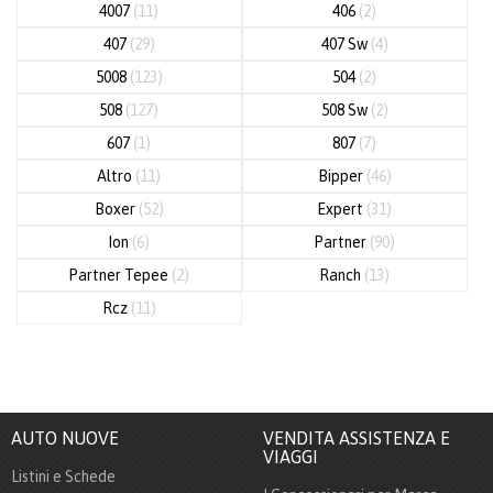
4007
(11)
406
(2)
407
(29)
407 Sw
(4)
5008
(123)
504
(2)
508
(127)
508 Sw
(2)
607
(1)
807
(7)
Altro
(11)
Bipper
(46)
Boxer
(52)
Expert
(31)
Ion
(6)
Partner
(90)
Partner Tepee
(2)
Ranch
(13)
Rcz
(11)
AUTO NUOVE
VENDITA ASSISTENZA E
VIAGGI
Listini e Schede