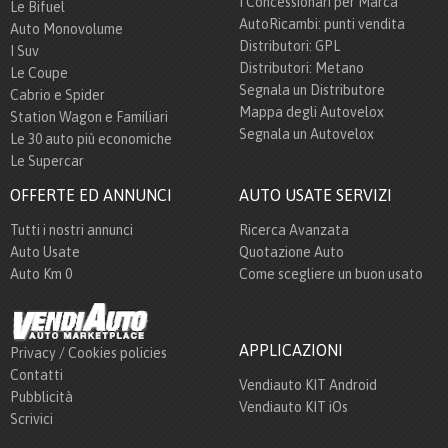
I Concessionari per Marca
Le Bifuel
AutoRicambi: punti vendita
Auto Monovolume
Distributori: GPL
I Suv
Distributori: Metano
Le Coupe
Segnala un Distributore
Cabrio e Spider
Mappa degli Autovelox
Station Wagon e Familiari
Segnala un Autovelox
Le 30 auto più economiche
Le Supercar
OFFERTE ED ANNUNCI
AUTO USATE SERVIZI
Tutti i nostri annunci
Ricerca Avanzata
Auto Usate
Quotazione Auto
Auto Km 0
Come scegliere un buon usato
APPLICAZIONI
Privacy / Cookies policies
Contatti
Vendiauto KIT Android
Pubblicità
Vendiauto KIT iOs
Scrivici