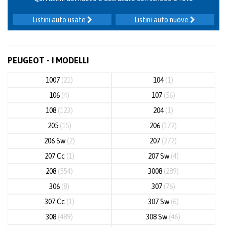
Listini auto usate
Listini auto nuove
PEUGEOT - I MODELLI
1007
(21)
104
(1)
106
(4)
107
(56)
108
(123)
204
(1)
205
(15)
206
(172)
206 Sw
(2)
207
(272)
207 Cc
(1)
207 Sw
(4)
208
(554)
3008
(289)
306
(8)
307
(76)
307 Cc
(1)
307 Sw
(6)
308
(489)
308 Sw
(46)