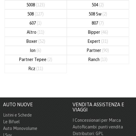
5008
(123)
504
(2)
508
(127)
508 Sw
(2)
607
(1)
807
(7)
Altro
(11)
Bipper
(46)
Boxer
(52)
Expert
(31)
Ion
(6)
Partner
(90)
Partner Tepee
(2)
Ranch
(13)
Rcz
(11)
AUTO NUOVE
VENDITA ASSISTENZA E
VIAGGI
Listini e Schede
I Concessionari per Marca
Le Bifuel
AutoRicambi: punti vendita
Auto Monovolume
Distributori: GPL
I Suv