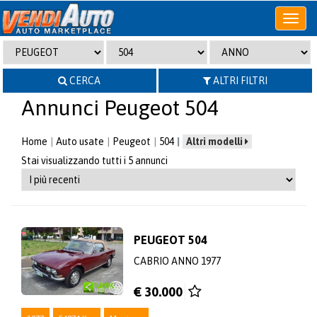
Apri
o
chiudi
menu
CERCA
ALTRI FILTRI
Annunci Peugeot 504
Home
Auto usate
Peugeot
504
Altri modelli
Stai visualizzando tutti i 5 annunci
PEUGEOT 504
CABRIO ANNO 1977
€ 30.000