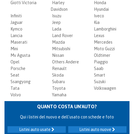
Giotti Victoria
Harley
Honda
Davidson
Hyundai
Infiniti
Isuzu
Iveco
Jaguar
Jeep
Kia
Kymco
Lada
Lamborghini
Lancia
Land Rover
Lexus
Maserati
Mazda
Mercedes
Mini
Mitsubishi
Moto Guzzi
Mv Agusta
Nissan
Oldtimer
Opel
Others Andere
Piaggio
Porsche
Renault
Saab
Seat
Skoda
Smart
Ssangyong
Subaru
Suzuki
Tata
Toyota
Volkswagen
Volvo
Yamaha
QUANTO COSTA UN'AUTO?
Qui i listini del nuovo e dell'usato con schede e foto
Listini auto usate
Listini auto nuove