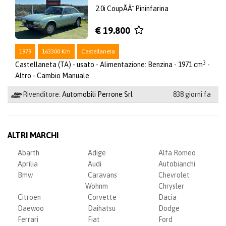
2.0i CoupÃÂ¨ Pininfarina
€ 19.800
1979
163300 Km
Castellaneta
3
Castellaneta (TA) - usato - Alimentazione: Benzina - 1971 cm
-
Altro - Cambio Manuale
Rivenditore:
Automobili Perrone Srl
838 giorni fa
ALTRI MARCHI
Abarth
Adige
Alfa Romeo
Aprilia
Audi
Autobianchi
Bmw
Caravans
Chevrolet
Wohnm
Chrysler
Citroen
Corvette
Dacia
Daewoo
Daihatsu
Dodge
Ferrari
Fiat
Ford