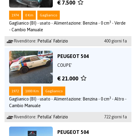
€ 7.500
1974
0 Km
Gaglianico
3
Gaglianico (BI) - usato - Alimentazione: Benzina - 0 cm
- Verde
- Cambio Manuale
Rivenditore:
Petulla' Fabrizio
400 giorni fa
PEUGEOT 504
COUPE'
€ 21.000
1972
1000 Km
Gaglianico
3
Gaglianico (BI) - usato - Alimentazione: Benzina - 0 cm
- Altro -
Cambio Manuale
Rivenditore:
Petulla' Fabrizio
722 giorni fa
PEUGEOT 504