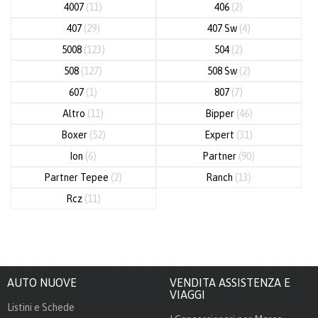
4007
(11)
406
(2)
407
(29)
407 Sw
(4)
5008
(123)
504
(2)
508
(127)
508 Sw
(2)
607
(1)
807
(7)
Altro
(11)
Bipper
(46)
Boxer
(52)
Expert
(31)
Ion
(6)
Partner
(90)
Partner Tepee
(2)
Ranch
(13)
Rcz
(11)
AUTO NUOVE
VENDITA ASSISTENZA E
VIAGGI
Listini e Schede