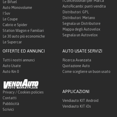
I Concessionari per Marca
Le Bifuel
AutoRicambi: punti vendita
Auto Monovolume
Distributori: GPL
I Suv
Distributori: Metano
Le Coupe
Segnala un Distributore
Cabrio e Spider
Mappa degli Autovelox
Station Wagon e Familiari
Segnala un Autovelox
Le 30 auto più economiche
Le Supercar
OFFERTE ED ANNUNCI
AUTO USATE SERVIZI
Tutti i nostri annunci
Ricerca Avanzata
Auto Usate
Quotazione Auto
Auto Km 0
Come scegliere un buon usato
APPLICAZIONI
Privacy / Cookies policies
Contatti
Vendiauto KIT Android
Pubblicità
Vendiauto KIT iOs
Scrivici