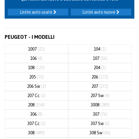
Listini auto usate
Listini auto nuove
PEUGEOT - I MODELLI
1007
(21)
104
(1)
106
(4)
107
(56)
108
(123)
204
(1)
205
(15)
206
(172)
206 Sw
(2)
207
(272)
207 Cc
(1)
207 Sw
(4)
208
(554)
3008
(289)
306
(8)
307
(76)
307 Cc
(1)
307 Sw
(6)
308
(489)
308 Sw
(46)