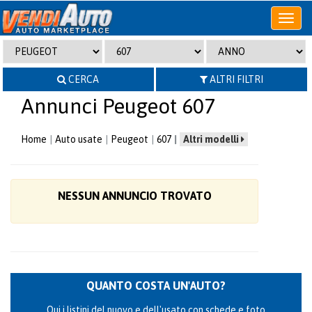
Apri
o
chiudi
menu
CERCA
ALTRI FILTRI
Annunci Peugeot 607
Home
Auto usate
Peugeot
607
Altri modelli
NESSUN ANNUNCIO TROVATO
QUANTO COSTA UN'AUTO?
Qui i listini del nuovo e dell'usato con schede e foto