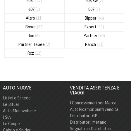
508
(127)
508 Sw
(2)
607
(1)
807
(7)
Altro
(11)
Bipper
(46)
Boxer
(52)
Expert
(31)
Ion
(6)
Partner
(90)
Partner Tepee
(2)
Ranch
(13)
Rcz
(11)
AUTO NUOVE
VENDITA ASSISTENZA E
VIAGGI
Listini e Schede
I Concessionari per Marca
Le Bifuel
AutoRicambi: punti vendita
Auto Monovolume
Distributori: GPL
I Suv
Distributori: Metano
Le Coupe
Segnala un Distributore
Cabrio e Spider