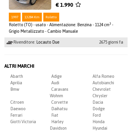
€ 1.990
1997
13284 Km
Roletto
3
Roletto (TO) - usato - Alimentazione: Benzina - 1124 cm
-
Grigio Metallizzato - Cambio Manuale
Rivenditore:
Locauto Due
2675 giorni fa
ALTRI MARCHI
Abarth
Adige
Alfa Romeo
Aprilia
Audi
Autobianchi
Bmw
Caravans
Chevrolet
Wohnm
Chrysler
Citroen
Corvette
Dacia
Daewoo
Daihatsu
Dodge
Ferrari
Fiat
Ford
Giotti Victoria
Harley
Honda
Davidson
Hyundai