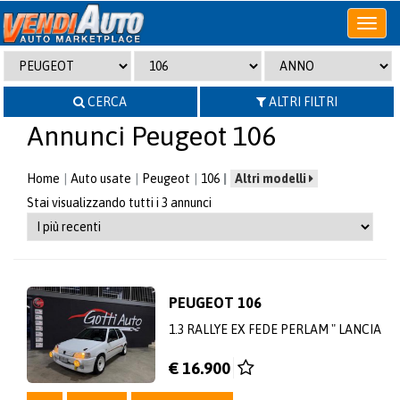
Apri
o
chiudi
menu
CERCA
ALTRI FILTRI
Annunci Peugeot 106
Home
Auto usate
Peugeot
106
Altri modelli
Stai visualizzando tutti i 3 annunci
PEUGEOT 106
1.3 RALLYE EX FEDE PERLAM " LANCIA
€ 16.900