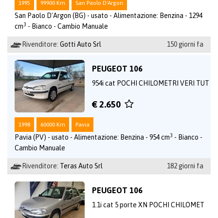
1995
99900 Km
San Paolo D'Argon
San Paolo D'Argon (BG) - usato - Alimentazione: Benzina - 1294
3
cm
- Bianco - Cambio Manuale
Rivenditore:
Gotti Auto Srl
150 giorni fa
PEUGEOT 106
954i cat POCHI CHILOMETRI VERI TUT
€ 2.650
1998
60000 Km
Pavia
3
Pavia (PV) - usato - Alimentazione: Benzina - 954 cm
- Bianco -
Cambio Manuale
Rivenditore:
Teras Auto Srl
182 giorni fa
PEUGEOT 106
1.1i cat 5 porte XN POCHI CHILOMET