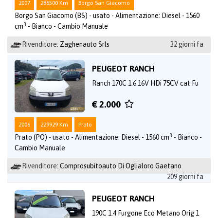
2007
286500 Km
Borgo San Giacomo
Borgo San Giacomo (BS) - usato - Alimentazione: Diesel - 1560
3
cm
- Bianco - Cambio Manuale
Rivenditore:
Zaghenauto Srls
32 giorni fa
PEUGEOT RANCH
Ranch 170C 1.6 16V HDi 75CV cat Fu
€ 2.000
2006
229929 Km
Prato
3
Prato (PO) - usato - Alimentazione: Diesel - 1560 cm
- Bianco -
Cambio Manuale
Rivenditore:
Comprosubitoauto Di Oglialoro Gaetano
209 giorni fa
PEUGEOT RANCH
190C 1.4 Furgone Eco Metano Orig 1