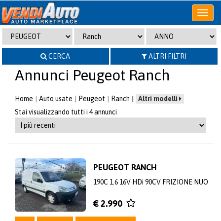
Apri
o
chiudi
menu
CERCA
ALTRI FILTRI
Annunci Peugeot Ranch
Home
Auto usate
Peugeot
Ranch
Altri modelli
Stai visualizzando tutti i 4 annunci
PEUGEOT RANCH
190C 1.6 16V HDi 90CV FRIZIONE NUO
€ 2.990