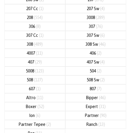
207 Cc
(1)
207 Sw
(4)
208
(554)
3008
(289)
306
(8)
307
(76)
307 Cc
(1)
307 Sw
(6)
308
(489)
308 Sw
(46)
4007
(11)
406
(2)
407
(29)
407 Sw
(4)
5008
(123)
504
(2)
508
(127)
508 Sw
(2)
607
(1)
807
(7)
Altro
(11)
Bipper
(46)
Boxer
(52)
Expert
(31)
Ion
(6)
Partner
(90)
Partner Tepee
(2)
Ranch
(13)