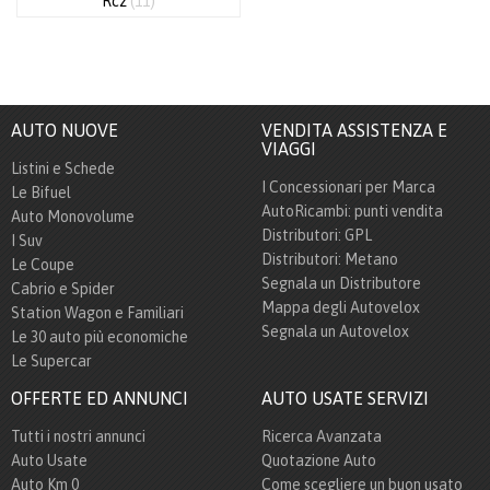
Rcz
(11)
AUTO NUOVE
VENDITA ASSISTENZA E
VIAGGI
Listini e Schede
I Concessionari per Marca
Le Bifuel
AutoRicambi: punti vendita
Auto Monovolume
Distributori: GPL
I Suv
Distributori: Metano
Le Coupe
Segnala un Distributore
Cabrio e Spider
Mappa degli Autovelox
Station Wagon e Familiari
Segnala un Autovelox
Le 30 auto più economiche
Le Supercar
OFFERTE ED ANNUNCI
AUTO USATE SERVIZI
Tutti i nostri annunci
Ricerca Avanzata
Auto Usate
Quotazione Auto
Auto Km 0
Come scegliere un buon usato