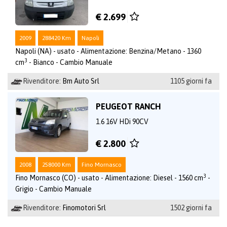
€ 2.699
2009
288420 Km
Napoli
Napoli (NA) - usato - Alimentazione: Benzina/Metano - 1360
3
cm
- Bianco - Cambio Manuale
Rivenditore:
Bm Auto Srl
1105 giorni fa
PEUGEOT RANCH
1.6 16V HDi 90CV
€ 2.800
2008
258000 Km
Fino Mornasco
3
Fino Mornasco (CO) - usato - Alimentazione: Diesel - 1560 cm
-
Grigio - Cambio Manuale
Rivenditore:
Finomotori Srl
1502 giorni fa