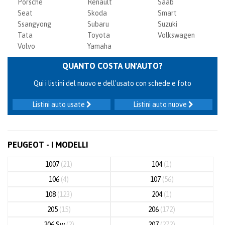
Porsche
Renault
Saab
Seat
Skoda
Smart
Ssangyong
Subaru
Suzuki
Tata
Toyota
Volkswagen
Volvo
Yamaha
QUANTO COSTA UN'AUTO?
Qui i listini del nuovo e dell'usato con schede e foto
Listini auto usate
Listini auto nuove
PEUGEOT - I MODELLI
1007
(21)
104
(1)
106
(4)
107
(56)
108
(123)
204
(1)
205
(15)
206
(172)
206 Sw
(2)
207
(272)