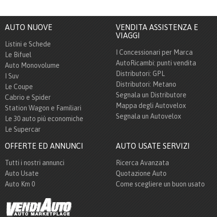
AUTO NUOVE
VENDITA ASSISTENZA E
VIAGGI
Listini e Schede
I Concessionari per Marca
Le Bifuel
AutoRicambi: punti vendita
Auto Monovolume
Distributori: GPL
I Suv
Distributori: Metano
Le Coupe
Segnala un Distributore
Cabrio e Spider
Mappa degli Autovelox
Station Wagon e Familiari
Segnala un Autovelox
Le 30 auto più economiche
Le Supercar
OFFERTE ED ANNUNCI
AUTO USATE SERVIZI
Tutti i nostri annunci
Ricerca Avanzata
Auto Usate
Quotazione Auto
Auto Km 0
Come scegliere un buon usato