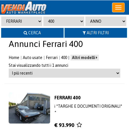
Apri
o
chiudi
menu
CERCA
ALTRI FILTRI
Annunci Ferrari 400
Home
Auto usate
Ferrari
400
Altri modelli
Stai visualizzando tutti i 1 annunci
FERRARI 400
i *TARGHE E DOCUMENTI ORIGINALI*
*
€ 93.990