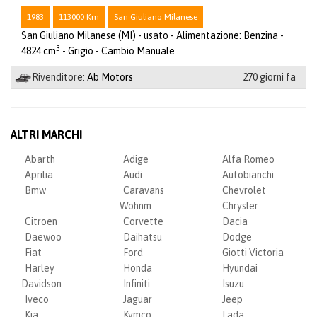
1983
113000 Km
San Giuliano Milanese
San Giuliano Milanese (MI) - usato - Alimentazione: Benzina -
3
4824 cm
- Grigio - Cambio Manuale
Rivenditore:
Ab Motors
270 giorni fa
ALTRI MARCHI
Abarth
Adige
Alfa Romeo
Aprilia
Audi
Autobianchi
Bmw
Caravans
Chevrolet
Wohnm
Chrysler
Citroen
Corvette
Dacia
Daewoo
Daihatsu
Dodge
Fiat
Ford
Giotti Victoria
Harley
Honda
Hyundai
Davidson
Infiniti
Isuzu
Iveco
Jaguar
Jeep
Kia
Kymco
Lada