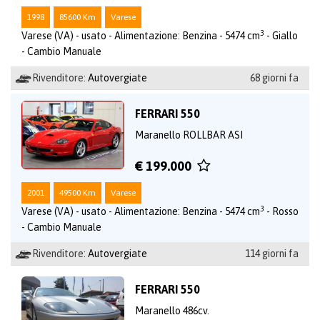
1998
85600 Km
Varese
3
Varese (VA) - usato - Alimentazione: Benzina - 5474 cm
- Giallo
- Cambio Manuale
Rivenditore:
Autovergiate
68 giorni fa
FERRARI 550
Maranello ROLLBAR ASI
€ 199.000
2001
49500 Km
Varese
3
Varese (VA) - usato - Alimentazione: Benzina - 5474 cm
- Rosso
- Cambio Manuale
Rivenditore:
Autovergiate
114 giorni fa
FERRARI 550
Maranello 486cv.