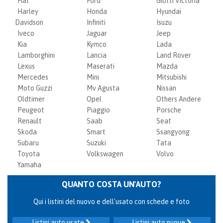
Fiat
Ford
Giotti Victoria
Harley
Honda
Hyundai
Davidson
Infiniti
Isuzu
Iveco
Jaguar
Jeep
Kia
Kymco
Lada
Lamborghini
Lancia
Land Rover
Lexus
Maserati
Mazda
Mercedes
Mini
Mitsubishi
Moto Guzzi
Mv Agusta
Nissan
Oldtimer
Opel
Others Andere
Peugeot
Piaggio
Porsche
Renault
Saab
Seat
Skoda
Smart
Ssangyong
Subaru
Suzuki
Tata
Toyota
Volkswagen
Volvo
Yamaha
QUANTO COSTA UN'AUTO?
Qui i listini del nuovo e dell'usato con schede e foto
Listini auto usate
Listini auto nuove