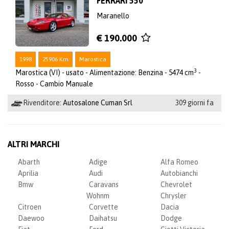
FERRARI 550
Maranello
€ 190.000
1998
25906 Km
Marostica
3
Marostica (VI) - usato - Alimentazione: Benzina - 5474 cm
-
Rosso - Cambio Manuale
Rivenditore:
Autosalone Cuman Srl
309 giorni fa
ALTRI MARCHI
Abarth
Adige
Alfa Romeo
Aprilia
Audi
Autobianchi
Bmw
Caravans
Chevrolet
Wohnm
Chrysler
Citroen
Corvette
Dacia
Daewoo
Daihatsu
Dodge