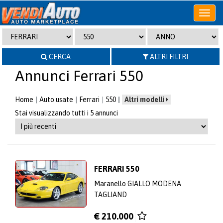
Apri
o
chiudi
menu
CERCA
ALTRI FILTRI
Annunci Ferrari 550
Home
Auto usate
Ferrari
550
Altri modelli
Stai visualizzando tutti i 5 annunci
FERRARI 550
Maranello GIALLO MODENA
TAGLIAND
€ 210.000