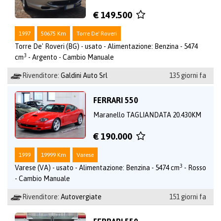
€ 149.500
1997
50675 Km
Torre De' Roveri
Torre De' Roveri (BG) - usato - Alimentazione: Benzina - 5474
3
cm
- Argento - Cambio Manuale
Rivenditore:
Galdini Auto Srl
135 giorni fa
FERRARI 550
Maranello TAGLIANDATA 20.430KM
€ 190.000
1999
19999 Km
Varese
3
Varese (VA) - usato - Alimentazione: Benzina - 5474 cm
- Rosso
- Cambio Manuale
Rivenditore:
Autovergiate
151 giorni fa