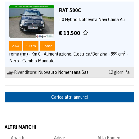
FIAT 500C
1.0 Hybrid Dolcevita Navi Clima Au
€ 13.500
2024
50 Km
Roma
3
roma (rm) - Km 0 - Alimentazione: Elettrica/Benzina - 999 cm
-
Nero - Cambio Manuale
Rivenditore:
Nuovauto Nomentana Sas
12 giorni fa
Carica altri annunci
ALTRI MARCHI
Abarth
Adige
Alfa Romeo