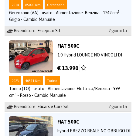
2014
85000 Km
Gerenzano
3
Gerenzano (VA) - usato - Alimentazione: Benzina - 1242 cm
-
Grigio - Cambio Manuale
Rivenditore:
Essepcar Srl
2 giorni fa
FIAT 500C
1.0 Hybrid LOUNGE NO VINCOLI DI
€ 13.990
2023
40511 Km
Torino
Torino (TO) - usato - Alimentazione: Elettrica/Benzina - 999
3
cm
- Rosso - Cambio Manuale
Rivenditore:
Elicars e Cars Srl
2 giorni fa
FIAT 500C
hybrid PREZZO REALE NO OBBLIGO DI