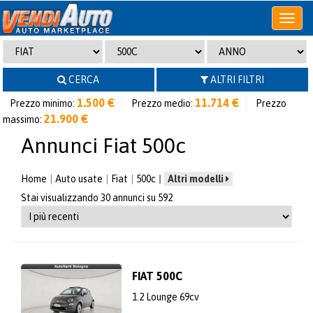
Apri
o
chiudi
menu
CERCA
ALTRI FILTRI
1.500 €
11.714 €
Prezzo minimo:
Prezzo medio:
Prezzo
21.900 €
massimo:
Annunci Fiat 500c
Home
Auto usate
Fiat
500c
Altri modelli
Stai visualizzando 30 annunci su 592
FIAT 500C
1.2 Lounge 69cv