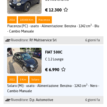
€ 12.300
2016
105000 Km
Piacenza
3
Piacenza (PC) - usato - Alimentazione: Benzina - 1242 cm
- Blu
- Cambio Manuale
Rivenditore:
Rf Multiservice Srl
6 giorni fa
FIAT 500C
C 1.2 Lounge
€ 6.990
2011
0 Km
Solaro
3
Solaro (MI) - usato - Alimentazione: Benzina - 1242 cm
- Nero -
Cambio Manuale
Rivenditore:
D.p. Automotive
6 giorni fa