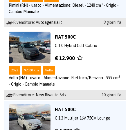
3
Rimini (RN) - usato - Alimentazione: Diesel - 1248 cm
- Grigio -
Cambio Manuale
Rivenditore:
Autoagenzia.it
9 giorni fa
FIAT 500C
C 1.0 Hybrid Cult Cabrio
€ 12.900
2022
92000 Km
Volla
3
Volla (NA) - usato - Alimentazione: Elettrica/Benzina - 999 cm
- Grigio - Cambio Manuale
Rivenditore:
New Rivauto Srls
10 giorni fa
FIAT 500C
C 1.3 Multijet 16V 75CV Lounge