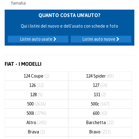
Yamaha
QUANTO COSTA UN'AUTO?
Qui i listini del nuovo e dell'usato con schede e foto
Listini auto usate
Listini auto nuove
FIAT - I MODELLI
124 Coupe
(1)
124 Spider
(83)
126
(12)
127
(14)
128
(5)
131
(2)
500
(2616)
500c
(167)
500l
(2796)
600
(42)
Altro
(241)
Barchetta
(22)
Brava
(2)
Bravo
(213)