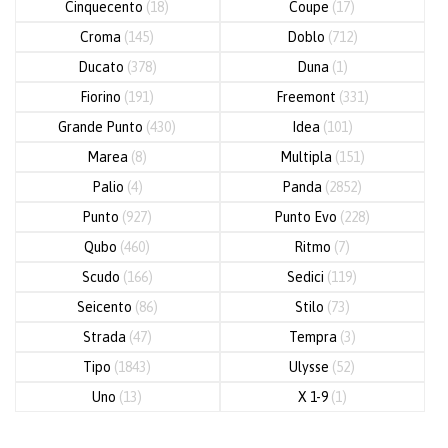
Cinquecento
(18)
Coupe
(17)
Croma
(145)
Doblo
(712)
Ducato
(378)
Duna
(1)
Fiorino
(191)
Freemont
(331)
Grande Punto
(430)
Idea
(101)
Marea
(8)
Multipla
(151)
Palio
(4)
Panda
(2852)
Punto
(927)
Punto Evo
(228)
Qubo
(460)
Ritmo
(7)
Scudo
(166)
Sedici
(119)
Seicento
(86)
Stilo
(73)
Strada
(47)
Tempra
(3)
Tipo
(1843)
Ulysse
(52)
Uno
(13)
X 1-9
(1)