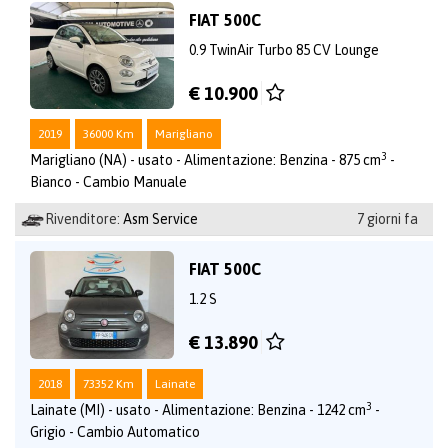
FIAT 500C
0.9 TwinAir Turbo 85 CV Lounge
€ 10.900
2019
36000 Km
Marigliano
3
Marigliano (NA) - usato - Alimentazione: Benzina - 875 cm
-
Bianco - Cambio Manuale
Rivenditore:
Asm Service
7 giorni fa
FIAT 500C
1.2 S
€ 13.890
2018
73352 Km
Lainate
3
Lainate (MI) - usato - Alimentazione: Benzina - 1242 cm
-
Grigio - Cambio Automatico