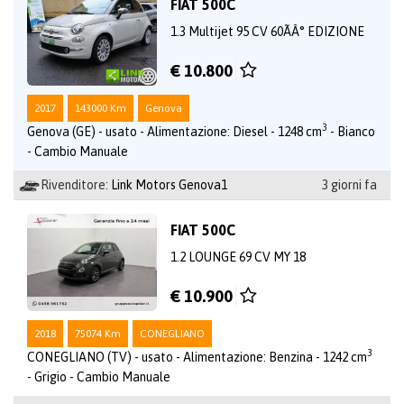
FIAT 500C
1.3 Multijet 95 CV 60ÃÂ° EDIZIONE
€ 10.800
2017
143000 Km
Genova
3
Genova (GE) - usato - Alimentazione: Diesel - 1248 cm
- Bianco
- Cambio Manuale
Rivenditore:
Link Motors Genova1
3 giorni fa
FIAT 500C
1.2 LOUNGE 69 CV MY 18
€ 10.900
2018
75074 Km
CONEGLIANO
3
CONEGLIANO (TV) - usato - Alimentazione: Benzina - 1242 cm
- Grigio - Cambio Manuale