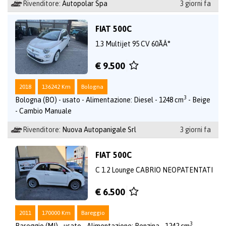
Rivenditore:
Autopolar Spa
3 giorni fa
FIAT 500C
1.3 Multijet 95 CV 60ÃÂ°
€ 9.500
2018
136242 Km
Bologna
3
Bologna (BO) - usato - Alimentazione: Diesel - 1248 cm
- Beige
- Cambio Manuale
Rivenditore:
Nuova Autopanigale Srl
3 giorni fa
FIAT 500C
C 1.2 Lounge CABRIO NEOPATENTATI
€ 6.500
2011
170000 Km
Bareggio
3
Bareggio (MI) - usato - Alimentazione: Benzina - 1242 cm
-