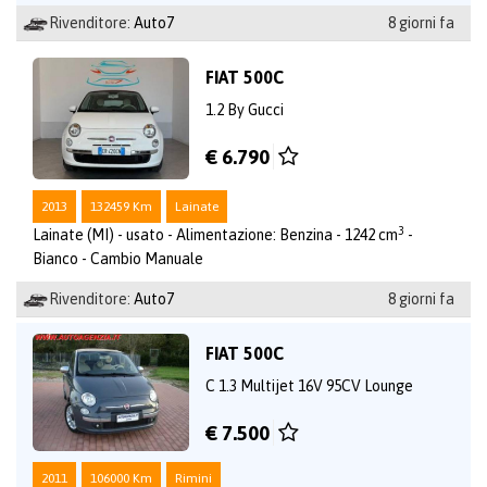
Rivenditore:
Auto7
8 giorni fa
FIAT 500C
1.2 By Gucci
€ 6.790
2013
132459 Km
Lainate
3
Lainate (MI) - usato - Alimentazione: Benzina - 1242 cm
-
Bianco - Cambio Manuale
Rivenditore:
Auto7
8 giorni fa
FIAT 500C
C 1.3 Multijet 16V 95CV Lounge
€ 7.500
2011
106000 Km
Rimini