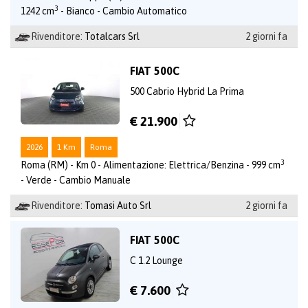
3
1242 cm
- Bianco - Cambio Automatico
Rivenditore:
Totalcars Srl
2 giorni fa
FIAT 500C
500 Cabrio Hybrid La Prima
€ 21.900
2026
1 Km
Roma
3
Roma (RM) - Km 0 - Alimentazione: Elettrica/Benzina - 999 cm
- Verde - Cambio Manuale
Rivenditore:
Tomasi Auto Srl
2 giorni fa
FIAT 500C
C 1.2 Lounge
€ 7.600