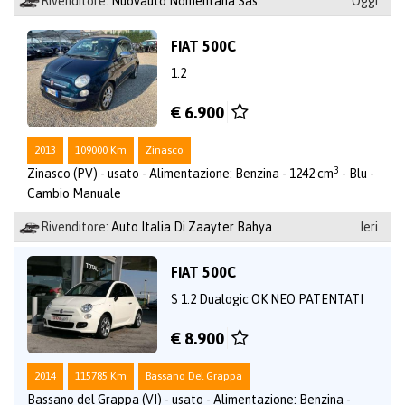
Rivenditore:
Nuovauto Nomentana Sas
Oggi
FIAT 500C
1.2
€ 6.900
2013
109000 Km
Zinasco
3
Zinasco (PV) - usato - Alimentazione: Benzina - 1242 cm
- Blu -
Cambio Manuale
Rivenditore:
Auto Italia Di Zaayter Bahya
Ieri
FIAT 500C
S 1.2 Dualogic OK NEO PATENTATI
€ 8.900
2014
115785 Km
Bassano Del Grappa
Bassano del Grappa (VI) - usato - Alimentazione: Benzina -