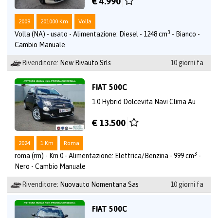
€ 4.990
2009
201000 Km
Volla
3
Volla (NA) - usato - Alimentazione: Diesel - 1248 cm
- Bianco -
Cambio Manuale
Rivenditore:
New Rivauto Srls
10 giorni fa
FIAT 500C
1.0 Hybrid Dolcevita Navi Clima Au
€ 13.500
2024
1 Km
Roma
3
roma (rm) - Km 0 - Alimentazione: Elettrica/Benzina - 999 cm
-
Nero - Cambio Manuale
Rivenditore:
Nuovauto Nomentana Sas
10 giorni fa
FIAT 500C