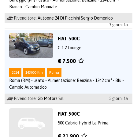
Bianco - Cambio Manuale
Rivenditore:
Autoone 24 Di Piccinini Sergio Domenico
3 giorni fa
FIAT 500C
C 1.2 Lounge
€ 7.500
2014
143000 Km
Roma
3
Roma (RM) - usato - Alimentazione: Benzina - 1242 cm
- Blu -
Cambio Automatico
Rivenditore:
Gb Motors Srl
5 giorni fa
FIAT 500C
500 Cabrio Hybrid La Prima
€ 21.900