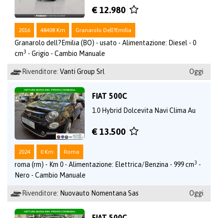
€ 12.980
2016
48408 Km
Granarolo Dell?Emilia
Granarolo dell?Emilia (BO) - usato - Alimentazione: Diesel - 0
3
cm
- Grigio - Cambio Manuale
Rivenditore:
Vanti Group Srl
Oggi
FIAT 500C
1.0 Hybrid Dolcevita Navi Clima Au
€ 13.500
2024
0 Km
Roma
3
roma (rm) - Km 0 - Alimentazione: Elettrica/Benzina - 999 cm
-
Nero - Cambio Manuale
Rivenditore:
Nuovauto Nomentana Sas
Oggi
FIAT 500C