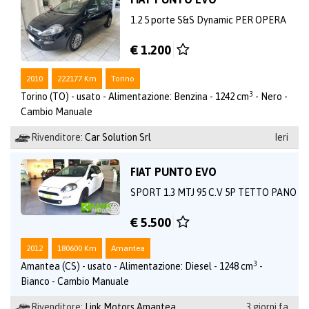
1.2 5 porte S&S Dynamic PER OPERA
€ 1.200
2010
222177 Km
Torino
3
Torino (TO) - usato - Alimentazione: Benzina - 1242 cm
- Nero -
Cambio Manuale
Rivenditore:
Car Solution Srl
Ieri
FIAT PUNTO EVO
SPORT 1.3 MTJ 95 C.V 5P TETTO PANO
€ 5.500
2012
180600 Km
Amantea
3
Amantea (CS) - usato - Alimentazione: Diesel - 1248 cm
-
Bianco - Cambio Manuale
Rivenditore:
Link Motors Amantea
3 giorni fa