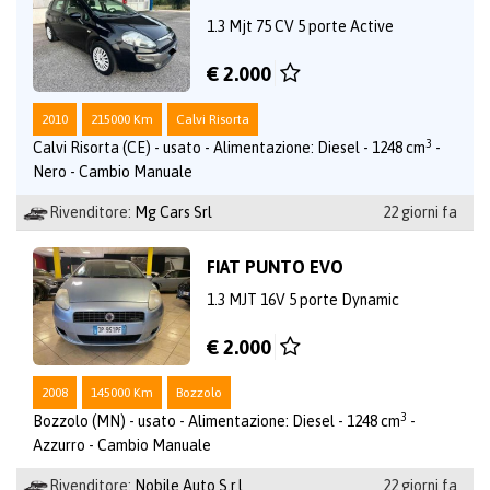
1.3 Mjt 75 CV 5 porte Active
€ 2.000
2010
215000 Km
Calvi Risorta
3
Calvi Risorta (CE) - usato - Alimentazione: Diesel - 1248 cm
-
Nero - Cambio Manuale
Rivenditore:
Mg Cars Srl
22 giorni fa
FIAT PUNTO EVO
1.3 MJT 16V 5 porte Dynamic
€ 2.000
2008
145000 Km
Bozzolo
3
Bozzolo (MN) - usato - Alimentazione: Diesel - 1248 cm
-
Azzurro - Cambio Manuale
Rivenditore:
Nobile Auto S.r.l
22 giorni fa