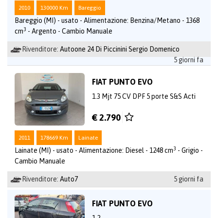
2010
130000 Km
Bareggio
Bareggio (MI) - usato - Alimentazione: Benzina/Metano - 1368
3
cm
- Argento - Cambio Manuale
Rivenditore:
Autoone 24 Di Piccinini Sergio Domenico
5 giorni fa
FIAT PUNTO EVO
1.3 Mjt 75 CV DPF 5 porte S&S Acti
€ 2.790
2011
178669 Km
Lainate
3
Lainate (MI) - usato - Alimentazione: Diesel - 1248 cm
- Grigio -
Cambio Manuale
Rivenditore:
Auto7
5 giorni fa
FIAT PUNTO EVO
1.2