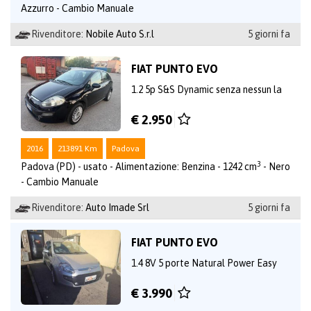
Azzurro - Cambio Manuale
Rivenditore:
Nobile Auto S.r.l
5 giorni fa
FIAT PUNTO EVO
1.2 5p S&S Dynamic senza nessun la
€ 2.950
2016
213891 Km
Padova
3
Padova (PD) - usato - Alimentazione: Benzina - 1242 cm
- Nero
- Cambio Manuale
Rivenditore:
Auto Imade Srl
5 giorni fa
FIAT PUNTO EVO
1.4 8V 5 porte Natural Power Easy
€ 3.990