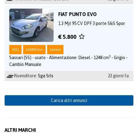
FIAT PUNTO EVO
1.3 Mjt 95 CV DPF 3 porte S&S Spor
€ 5.800
2011
163890 Km
Sassari
3
Sassari (SS) - usato - Alimentazione: Diesel - 1248 cm
- Grigio -
Cambio Manuale
Rivenditore:
Sga Srls
23 giorni fa
Carica altri annunci
ALTRI MARCHI