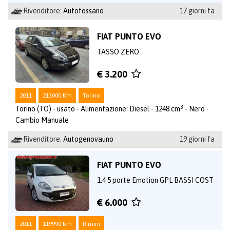
Rivenditore:
Autofossano
17 giorni fa
FIAT PUNTO EVO
TASSO ZERO
€ 3.200
2011
213000 Km
Torino
3
Torino (TO) - usato - Alimentazione: Diesel - 1248 cm
- Nero -
Cambio Manuale
Rivenditore:
Autogenovauno
19 giorni fa
FIAT PUNTO EVO
1.4 5 porte Emotion GPL BASSI COST
€ 6.000
2011
119990 Km
Rimini