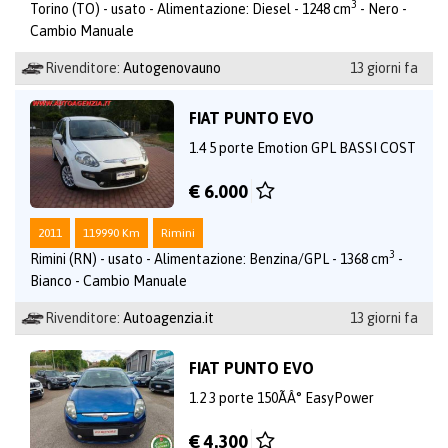
3
Torino (TO) - usato - Alimentazione: Diesel - 1248 cm
- Nero -
Cambio Manuale
Rivenditore:
Autogenovauno
13 giorni fa
FIAT PUNTO EVO
1.4 5 porte Emotion GPL BASSI COST
€ 6.000
2011
119990 Km
Rimini
3
Rimini (RN) - usato - Alimentazione: Benzina/GPL - 1368 cm
-
Bianco - Cambio Manuale
Rivenditore:
Autoagenzia.it
13 giorni fa
FIAT PUNTO EVO
1.2 3 porte 150ÃÂ° EasyPower
€ 4.300