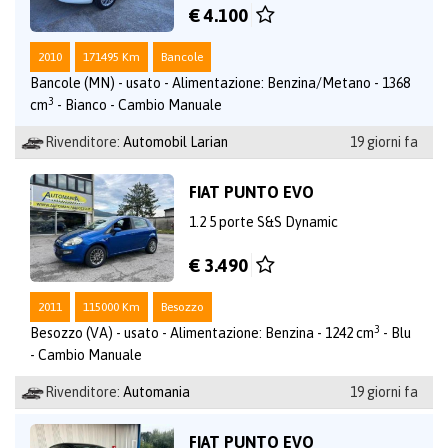
€ 4.100
2010
171495 Km
Bancole
Bancole (MN) - usato - Alimentazione: Benzina/Metano - 1368
3
cm
- Bianco - Cambio Manuale
Rivenditore:
Automobil Larian
19 giorni fa
FIAT PUNTO EVO
1.2 5 porte S&S Dynamic
€ 3.490
2011
115000 Km
Besozzo
3
Besozzo (VA) - usato - Alimentazione: Benzina - 1242 cm
- Blu
- Cambio Manuale
Rivenditore:
Automania
19 giorni fa
FIAT PUNTO EVO