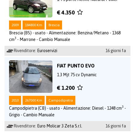
€ 4.350
2009
184800 Km
Brescia
Brescia (BS) - usato - Alimentazione: Benzina/Metano - 1368
3
cm
- Marrone - Cambio Manuale
Rivenditore:
Euroservizi
16 giorni fa
FIAT PUNTO EVO
1.3 Mjt 75 cv Dynamic
€ 1.200
2010
267000 Km
Campodipietra
3
Campodipietra (CB) - usato - Alimentazione: Diesel - 1248 cm
-
Grigio - Cambio Manuale
Rivenditore:
Euro Molicar 3 Zeta S.r.l.
16 giorni fa