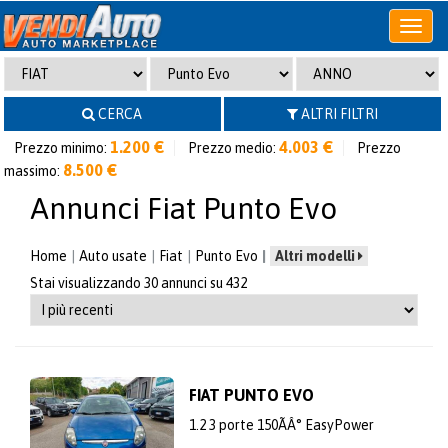
Apri
o
chiudi
menu
CERCA
ALTRI FILTRI
1.200 €
4.003 €
Prezzo minimo:
Prezzo medio:
Prezzo
8.500 €
massimo:
Annunci Fiat Punto Evo
Home
Auto usate
Fiat
Punto Evo
Altri modelli
Stai visualizzando 30 annunci su 432
FIAT PUNTO EVO
1.2 3 porte 150ÃÂ° EasyPower