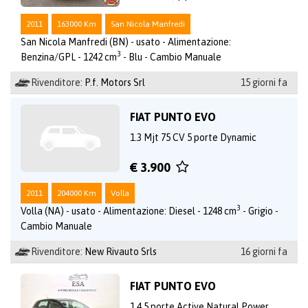
2011
163000 Km
San Nicola Manfredi
San Nicola Manfredi (BN) - usato - Alimentazione:
3
Benzina/GPL - 1242 cm
- Blu - Cambio Manuale
Rivenditore:
P.f. Motors Srl
15 giorni fa
FIAT PUNTO EVO
1.3 Mjt 75 CV 5 porte Dynamic
€ 3.900
2011
204000 Km
Volla
3
Volla (NA) - usato - Alimentazione: Diesel - 1248 cm
- Grigio -
Cambio Manuale
Rivenditore:
New Rivauto Srls
16 giorni fa
FIAT PUNTO EVO
1.4 5 porte Active Natural Power