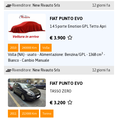
Rivenditore:
New Rivauto Srls
12 giorni fa
FIAT PUNTO EVO
1.4 5 porte Emotion GPL Tetto Apri
€ 3.900
2010
240000 Km
Volla
3
Volla (NA) - usato - Alimentazione: Benzina/GPL - 1368 cm
-
Bianco - Cambio Manuale
Rivenditore:
New Rivauto Srls
12 giorni fa
FIAT PUNTO EVO
TASSO ZERO
€ 3.200
2011
213000 Km
Torino