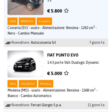
€ 5.800
2018
80000 Km
Cosseria
3
Cosseria (SV) - usato - Alimentazione: Benzina - 1242 cm
-
Nero - Cambio Manuale
Rivenditore:
Autocosseria Srl
7 giorni fa
FIAT PUNTO EVO
1.4 3 porte S&S Dualogic Dynamic
€ 5.000
2010
141264 Km
Modena
3
Modena (MO) - usato - Alimentazione: Benzina - 1368 cm
-
Bianco - Cambio Automatico
Rivenditore:
Ferrari Giorgio S.p.a.
11 giorni fa