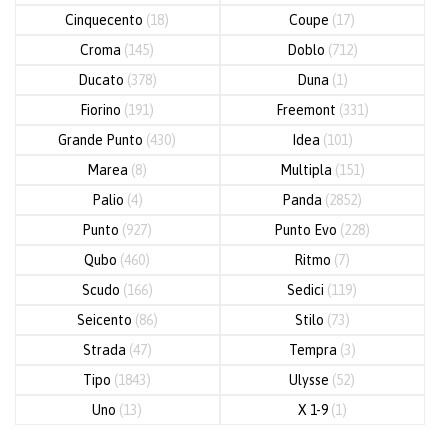
Cinquecento
(18)
Coupe
(17)
Croma
(145)
Doblo
(712)
Ducato
(378)
Duna
(1)
Fiorino
(191)
Freemont
(331)
Grande Punto
(430)
Idea
(101)
Marea
(8)
Multipla
(151)
Palio
(4)
Panda
(2852)
Punto
(927)
Punto Evo
(228)
Qubo
(460)
Ritmo
(7)
Scudo
(166)
Sedici
(119)
Seicento
(86)
Stilo
(73)
Strada
(47)
Tempra
(3)
Tipo
(1843)
Ulysse
(52)
Uno
(13)
X 1-9
(1)