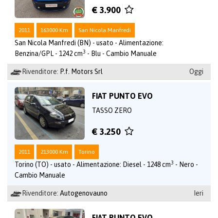
€ 3.900
2011
163000 Km
San Nicola Manfredi
San Nicola Manfredi (BN) - usato - Alimentazione:
3
Benzina/GPL - 1242 cm
- Blu - Cambio Manuale
Rivenditore:
P.f. Motors Srl
Oggi
FIAT PUNTO EVO
TASSO ZERO
€ 3.250
2011
213000 Km
Torino
3
Torino (TO) - usato - Alimentazione: Diesel - 1248 cm
- Nero -
Cambio Manuale
Rivenditore:
Autogenovauno
Ieri
FIAT PUNTO EVO