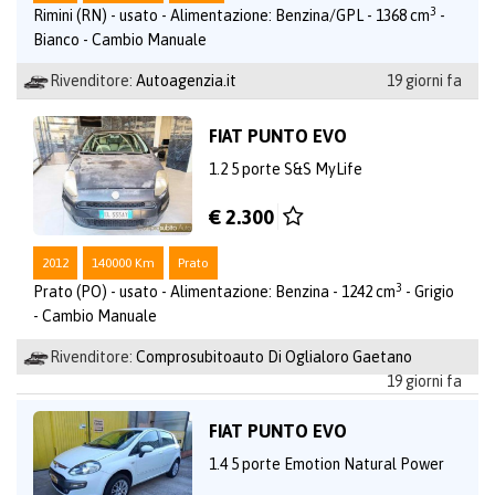
3
Rimini (RN) - usato - Alimentazione: Benzina/GPL - 1368 cm
-
Bianco - Cambio Manuale
Rivenditore:
Autoagenzia.it
19 giorni fa
FIAT PUNTO EVO
1.2 5 porte S&S MyLife
€ 2.300
2012
140000 Km
Prato
3
Prato (PO) - usato - Alimentazione: Benzina - 1242 cm
- Grigio
- Cambio Manuale
Rivenditore:
Comprosubitoauto Di Oglialoro Gaetano
19 giorni fa
FIAT PUNTO EVO
1.4 5 porte Emotion Natural Power