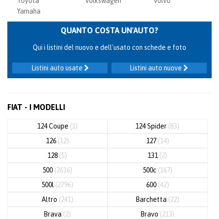
Toyota
Volkswagen
Volvo
Yamaha
QUANTO COSTA UN'AUTO?
Qui i listini del nuovo e dell'usato con schede e foto
Listini auto usate
Listini auto nuove
FIAT - I MODELLI
124 Coupe
(1)
124 Spider
(83)
126
(12)
127
(14)
128
(5)
131
(2)
500
(2616)
500c
(167)
500l
(2796)
600
(42)
Altro
(241)
Barchetta
(22)
Brava
(2)
Bravo
(213)