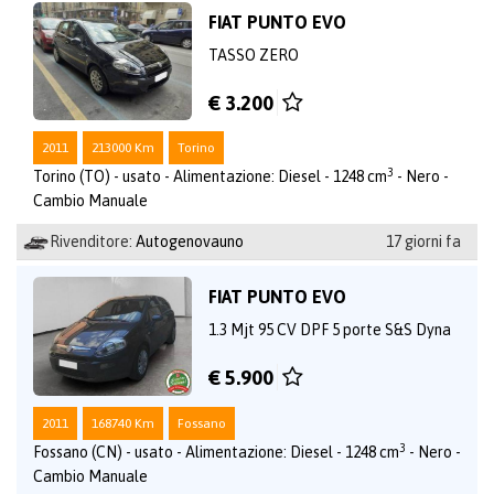
FIAT PUNTO EVO
TASSO ZERO
€ 3.200
2011
213000 Km
Torino
3
Torino (TO) - usato - Alimentazione: Diesel - 1248 cm
- Nero -
Cambio Manuale
Rivenditore:
Autogenovauno
17 giorni fa
FIAT PUNTO EVO
1.3 Mjt 95 CV DPF 5 porte S&S Dyna
€ 5.900
2011
168740 Km
Fossano
3
Fossano (CN) - usato - Alimentazione: Diesel - 1248 cm
- Nero -
Cambio Manuale