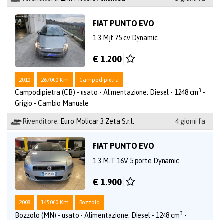
FIAT PUNTO EVO
1.3 Mjt 75 cv Dynamic
€ 1.200
2010
267000 Km
Campodipietra
3
Campodipietra (CB) - usato - Alimentazione: Diesel - 1248 cm
-
Grigio - Cambio Manuale
Rivenditore:
Euro Molicar 3 Zeta S.r.l.
4 giorni fa
FIAT PUNTO EVO
1.3 MJT 16V 5 porte Dynamic
€ 1.900
2008
145000 Km
Bozzolo
3
Bozzolo (MN) - usato - Alimentazione: Diesel - 1248 cm
-