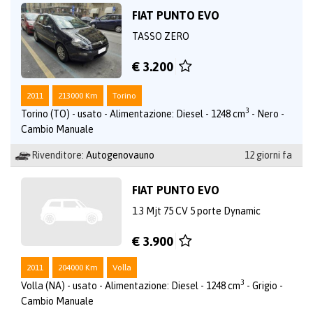
FIAT PUNTO EVO
TASSO ZERO
€ 3.200
2011
213000 Km
Torino
3
Torino (TO) - usato - Alimentazione: Diesel - 1248 cm
- Nero -
Cambio Manuale
Rivenditore:
Autogenovauno
12 giorni fa
FIAT PUNTO EVO
1.3 Mjt 75 CV 5 porte Dynamic
€ 3.900
2011
204000 Km
Volla
3
Volla (NA) - usato - Alimentazione: Diesel - 1248 cm
- Grigio -
Cambio Manuale