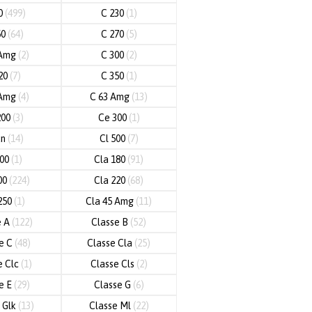
20
(499)
C 230
(1)
50
(64)
C 270
(5)
 Amg
(2)
C 300
(2)
20
(7)
C 350
(1)
 Amg
(4)
C 63 Amg
(13)
200
(3)
Ce 300
(1)
an
(14)
Cl 500
(7)
600
(1)
Cla 180
(91)
00
(224)
Cla 220
(68)
250
(1)
Cla 45 Amg
(11)
e A
(122)
Classe B
(52)
e C
(48)
Classe Cla
(25)
e Clc
(1)
Classe Cls
(2)
e E
(29)
Classe G
(6)
 Glk
(13)
Classe Ml
(22)