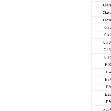
Clas
Class
Clas
Clk 
Clk 
Clk 
Cls 
Cls 
E 2
E 2
E 2
E 3
E 3
E 5
G 55