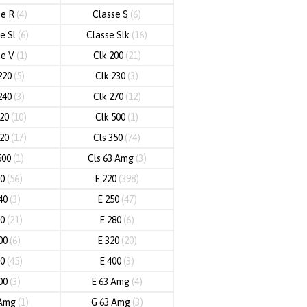
se R
(4)
Classe S
(6)
e Sl
(6)
Classe Slk
(16)
se V
(1)
Clk 200
(21)
220
(5)
Clk 230
(3)
240
(3)
Clk 270
(12)
320
(10)
Clk 500
(1)
320
(17)
Cls 350
(74)
500
(1)
Cls 63 Amg
(3)
00
(56)
E 220
(398)
40
(3)
E 250
(47)
70
(21)
E 280
(6)
00
(6)
E 320
(20)
50
(45)
E 400
(3)
00
(3)
E 63 Amg
(4)
 Amg
(1)
G 63 Amg
(3)