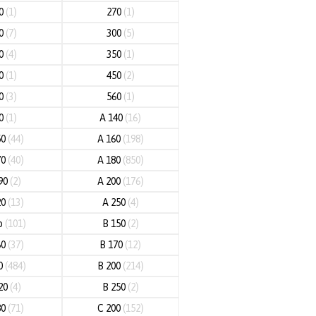
60
(1)
270
(1)
80
(7)
300
(5)
20
(4)
350
(1)
80
(1)
450
(2)
00
(3)
560
(1)
00
(1)
A 140
(16)
50
(44)
A 160
(198)
70
(40)
A 180
(850)
90
(2)
A 200
(176)
20
(13)
A 250
(4)
o
(101)
B 150
(2)
60
(37)
B 170
(12)
80
(484)
B 200
(214)
20
(4)
B 250
(2)
80
(71)
C 200
(152)