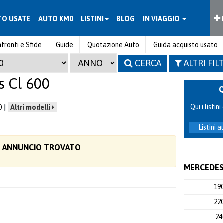
TO USATE
AUTO KM0
LISTINI
BLOG
IN VIAGGIO
fronti e Sfide
Guide
Quotazione Auto
Guida acquisto usato
CERCA
ALTRI FIL
 Cl 600
Qui i listi
0
Altri modelli
Listini 
 ANNUNCIO TROVATO
MERCEDES 
19
22
2