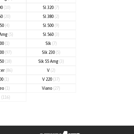
00
(10)
Sl 320
(7)
50
(20)
Sl 380
(2)
450
(4)
Sl 500
(9)
 Amg
(5)
Sl 560
(3)
600
(1)
Slk
(7)
200
(97)
Slk 230
(5)
250
(18)
Slk 55 Amg
(3)
ter
(86)
V
(2)
00
(1)
V 220
(37)
neo
(1)
Viano
(27)
o
(116)