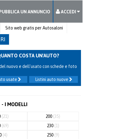
PUBBLICA UN ANNUNCIO
ACCEDI
Sito web gratis per Autosaloni
TRI
QUANTO COSTA UN'AUTO?
ni del nuovo e dell'usato con schede e foto
auto usate
Listini auto nuove
- I MODELLI
0
(21)
200
(35)
0
(69)
230
(1)
40
(4)
250
(9)