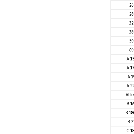
2
2
3
3
5
6
A 1
A 1
A 1
A 2
Altr
B 1
B 1
B 2
C 1