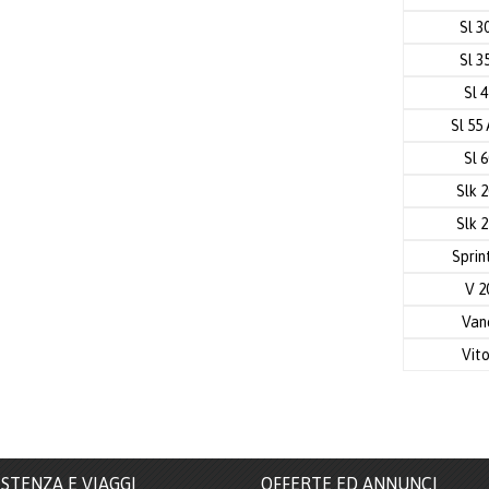
Sl 3
Sl 3
Sl 
Sl 55
Sl 
Slk 
Slk 
Sprin
V 2
Va
Vit
ISTENZA E VIAGGI
OFFERTE ED ANNUNCI