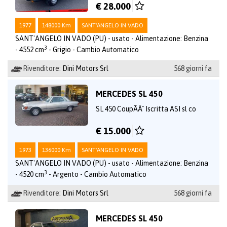
€ 28.000
1977
148000 Km
SANT'ANGELO IN VADO
SANT'ANGELO IN VADO (PU) - usato - Alimentazione: Benzina
3
- 4552 cm
- Grigio - Cambio Automatico
Rivenditore:
Dini Motors Srl
568 giorni fa
MERCEDES SL 450
SL 450 CoupÃÂ¨ Iscritta ASI sl co
€ 15.000
1973
136000 Km
SANT'ANGELO IN VADO
SANT'ANGELO IN VADO (PU) - usato - Alimentazione: Benzina
3
- 4520 cm
- Argento - Cambio Automatico
Rivenditore:
Dini Motors Srl
568 giorni fa
MERCEDES SL 450