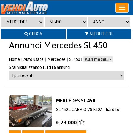
Apri
o
chiudi
menu
CERCA
ALTRI FILTRI
Annunci Mercedes Sl 450
Home
Auto usate
Mercedes
Sl 450
Altri modelli
Stai visualizzando tutti i 6 annunci
MERCEDES SL 450
SL 450 c CABRIO V8 R107 + hard to
€ 23.000