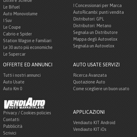
Listini e Schede
I Concessionari per Marca
Le Bifuel
AutoRicambi: punti vendita
Auto Monovolume
Distributori: GPL
I Suv
Distributori: Metano
Le Coupe
Segnala un Distributore
Cabrio e Spider
Mappa degli Autovelox
Station Wagon e Familiari
Segnala un Autovelox
Le 30 auto più economiche
Le Supercar
OFFERTE ED ANNUNCI
AUTO USATE SERVIZI
Tutti i nostri annunci
Ricerca Avanzata
Auto Usate
Quotazione Auto
Auto Km 0
Come scegliere un buon usato
APPLICAZIONI
Privacy / Cookies policies
Contatti
Vendiauto KIT Android
Pubblicità
Vendiauto KIT iOs
Scrivici