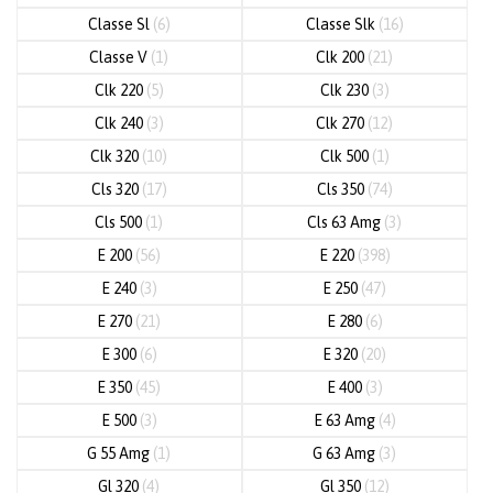
Classe Sl
(6)
Classe Slk
(16)
Classe V
(1)
Clk 200
(21)
Clk 220
(5)
Clk 230
(3)
Clk 240
(3)
Clk 270
(12)
Clk 320
(10)
Clk 500
(1)
Cls 320
(17)
Cls 350
(74)
Cls 500
(1)
Cls 63 Amg
(3)
E 200
(56)
E 220
(398)
E 240
(3)
E 250
(47)
E 270
(21)
E 280
(6)
E 300
(6)
E 320
(20)
E 350
(45)
E 400
(3)
E 500
(3)
E 63 Amg
(4)
G 55 Amg
(1)
G 63 Amg
(3)
Gl 320
(4)
Gl 350
(12)