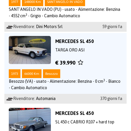
1977
148000 Km
SANT'ANGELO IN VADO
SANT'ANGELO IN VADO (PU) - usato - Alimentazione: Benzina
3
- 4552 cm
- Grigio - Cambio Automatico
Rivenditore:
Dini Motors Srl
59 giorni fa
MERCEDES SL 450
TARGA ORO ASI
€ 39.990
1973
66000 Km
Besozzo
3
Besozzo (VA) - usato - Alimentazione: Benzina - 0 cm
- Bianco
- Cambio Automatico
Rivenditore:
Automania
370 giorni fa
MERCEDES SL 450
SL 450 c CABRIO R107 + hard top