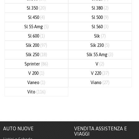
Sl 350
(20)
Sl 380
(2)
Sl 450
(4)
Sl 500
(9)
Sl 55 Amg
(5)
Sl 560
(3)
Sl 600
(1)
Slk
(7)
Slk 200
(97)
Slk 230
(5)
Slk 250
(18)
Slk 55 Amg
(3)
Sprinter
(86)
V
(2)
V 200
(1)
V 220
(37)
Vaneo
(1)
Viano
(27)
Vito
(116)
AUTO NUOVE
VENDITA ASSISTENZA E
VIAGGI