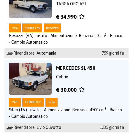
TARGA ORO ASI
€ 34.990
1982
67000 Km
Besozzo
3
Besozzo (VA) - usato - Alimentazione: Benzina - 0 cm
- Bianco
- Cambio Automatico
Rivenditore:
Automania
759 giorni fa
MERCEDES SL 450
Cabrio
€ 30.000
1975
171000 Km
Silea
3
Silea (TV) - usato - Alimentazione: Benzina - 4500 cm
- Bianco
- Cambio Automatico
Rivenditore:
Livio Olivotto
1235 giorni fa