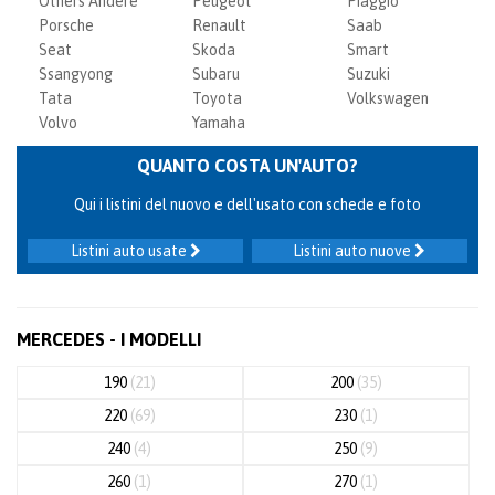
Others Andere
Peugeot
Piaggio
Porsche
Renault
Saab
Seat
Skoda
Smart
Ssangyong
Subaru
Suzuki
Tata
Toyota
Volkswagen
Volvo
Yamaha
QUANTO COSTA UN'AUTO?
Qui i listini del nuovo e dell'usato con schede e foto
Listini auto usate
Listini auto nuove
MERCEDES - I MODELLI
190
(21)
200
(35)
220
(69)
230
(1)
240
(4)
250
(9)
260
(1)
270
(1)