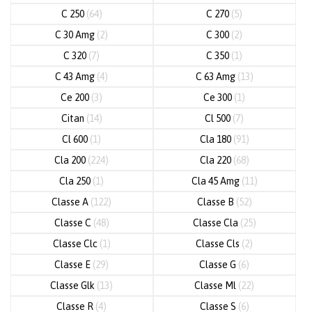
C 250
(64)
C 270
(5)
C 30 Amg
(2)
C 300
(2)
C 320
(7)
C 350
(1)
C 43 Amg
(4)
C 63 Amg
(13)
Ce 200
(3)
Ce 300
(1)
Citan
(14)
Cl 500
(7)
Cl 600
(1)
Cla 180
(91)
Cla 200
(224)
Cla 220
(68)
Cla 250
(1)
Cla 45 Amg
(11)
Classe A
(122)
Classe B
(52)
Classe C
(48)
Classe Cla
(25)
Classe Clc
(1)
Classe Cls
(2)
Classe E
(29)
Classe G
(6)
Classe Glk
(13)
Classe Ml
(22)
Classe R
(4)
Classe S
(6)