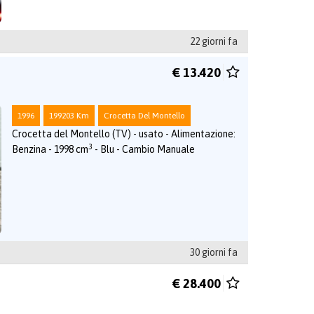
22 giorni fa
€ 13.420
1996
199203 Km
Crocetta Del Montello
Crocetta del Montello (TV) - usato - Alimentazione:
3
Benzina - 1998 cm
- Blu - Cambio Manuale
30 giorni fa
€ 28.400