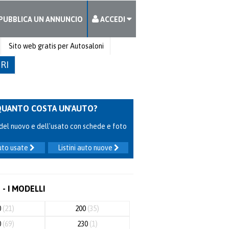
PUBBLICA UN ANNUNCIO
ACCEDI
Sito web gratis per Autosaloni
TRI
QUANTO COSTA UN'AUTO?
ni del nuovo e dell'usato con schede e foto
auto usate
Listini auto nuove
- I MODELLI
0
(21)
200
(35)
0
(69)
230
(1)