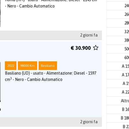
2
- Nero - Cambio Automatico
2
2
3
2 giorni fa
3
€ 30.900
5
6
2022
98000 Km
Basiliano
A 1
Basiliano (UD) - usato - Alimentazione: Diesel - 1597
A 1
3
cm
- Nero - Cambio Automatico
A 1
A 2
Altr
B 1
B 1
2 giorni fa
B 2