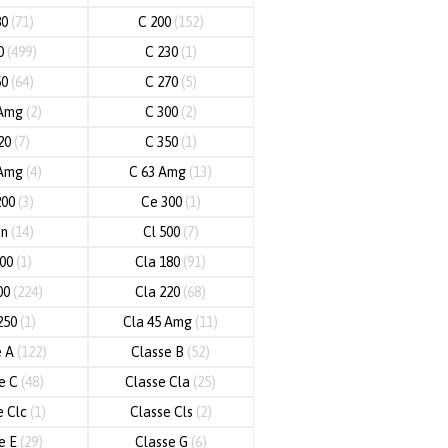
80
(71)
C 200
(152)
20
(499)
C 230
(1)
50
(64)
C 270
(5)
 Amg
(2)
C 300
(2)
20
(7)
C 350
(1)
 Amg
(4)
C 63 Amg
(13)
200
(3)
Ce 300
(1)
an
(14)
Cl 500
(7)
600
(1)
Cla 180
(91)
00
(224)
Cla 220
(68)
250
(1)
Cla 45 Amg
(11)
e A
(122)
Classe B
(52)
e C
(48)
Classe Cla
(25)
e Clc
(1)
Classe Cls
(2)
e E
(29)
Classe G
(6)