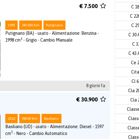
€ 7.500
C 1
C 2
1995
245000 Km
Putignano
C 2
Putignano (BA) - usato - Alimentazione: Benzina -
C 30
3
1998 cm
- Grigio - Cambio Manuale
C 3
C 43
Ce 
Cit
Cl 
8 giorni fa
Cla 2
€ 30.900
Cla 
Class
Class
2022
98000 Km
Basiliano
Basiliano (UD) - usato - Alimentazione: Diesel - 1597
Class
3
cm
- Nero - Cambio Automatico
Class