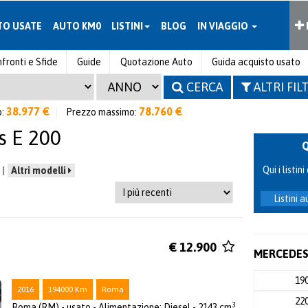
TO USATE
AUTO KM0
LISTINI
BLOG
IN VIAGGIO
fronti e Sfide
Guide
Quotazione Auto
Guida acquisto usato
CERCA
ALTRI FIL
38.977 €
78.760 €
o:
Prezzo massimo:
s E 200
Qui i listi
Altri modelli
Listini 
€ 12.900
MERCEDES 
19
2016
194000 Km
Roma
22
3
Roma (RM) - usato - Alimentazione: Diesel - 2143 cm