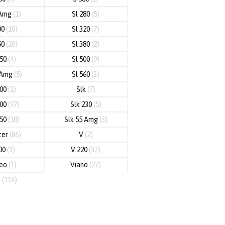
 Amg
(1)
Sl 280
(5)
00
(10)
Sl 320
(7)
50
(20)
Sl 380
(2)
450
(4)
Sl 500
(9)
 Amg
(5)
Sl 560
(3)
600
(1)
Slk
(7)
200
(97)
Slk 230
(5)
250
(18)
Slk 55 Amg
(3)
ter
(86)
V
(2)
00
(1)
V 220
(37)
neo
(1)
Viano
(27)
o
(116)