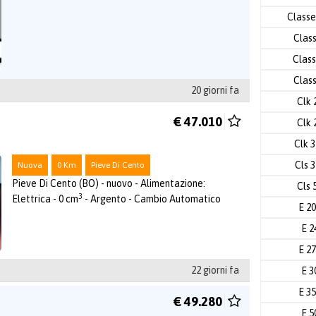
Classe
Clas
Class
Clas
20 giorni fa
Clk 
€ 47.010
Clk 
Clk 
Cls 
Nuova
0 Km
Pieve Di Cento
Pieve Di Cento (BO) - nuovo - Alimentazione:
Cls 
3
Elettrica - 0 cm
- Argento - Cambio Automatico
E 2
E 2
E 2
22 giorni fa
E 3
E 3
€ 49.280
E 5