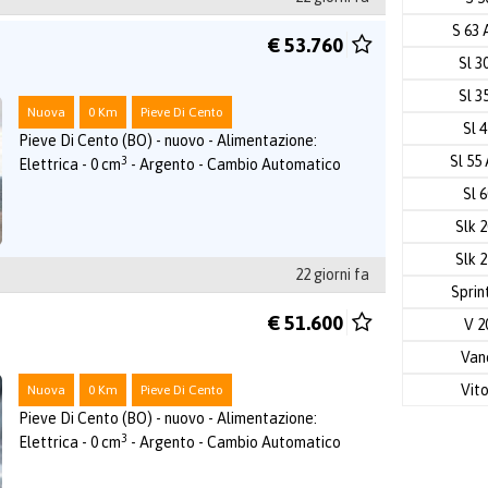
S 63
€ 53.760
Sl 3
Sl 3
Nuova
0 Km
Pieve Di Cento
Sl 
Pieve Di Cento (BO) - nuovo - Alimentazione:
Sl 55
3
Elettrica - 0 cm
- Argento - Cambio Automatico
Sl 
Slk 
Slk 
22 giorni fa
Sprin
€ 51.600
V 2
Va
Vit
Nuova
0 Km
Pieve Di Cento
Pieve Di Cento (BO) - nuovo - Alimentazione:
3
Elettrica - 0 cm
- Argento - Cambio Automatico