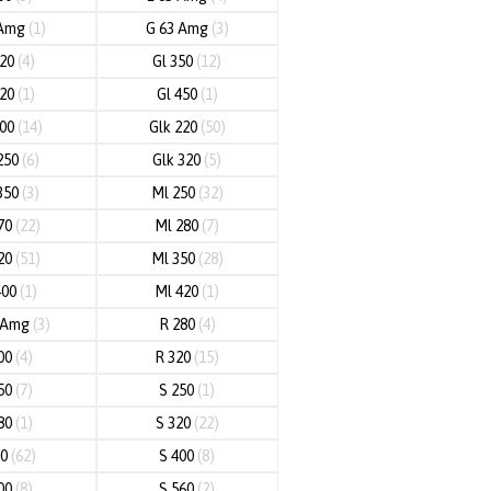
 Amg
(1)
G 63 Amg
(3)
320
(4)
Gl 350
(12)
420
(1)
Gl 450
(1)
200
(14)
Glk 220
(50)
250
(6)
Glk 320
(5)
350
(3)
Ml 250
(32)
70
(22)
Ml 280
(7)
20
(51)
Ml 350
(28)
400
(1)
Ml 420
(1)
3 Amg
(3)
R 280
(4)
00
(4)
R 320
(15)
50
(7)
S 250
(1)
80
(1)
S 320
(22)
50
(62)
S 400
(8)
00
(8)
S 560
(2)