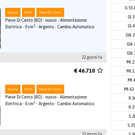
G 55
Nuova
0 Km
Pieve Di Cento
Gl 
Pieve Di Cento (BO) - nuovo - Alimentazione:
Gl 
3
Elettrica - 0 cm
- Argento - Cambio Automatico
Glk 
Glk 
Glk 
22 giorni fa
Ml 2
€ 46.710
Ml 3
Ml 
Ml 6
Nuova
0 Km
Pieve Di Cento
Pieve Di Cento (BO) - nuovo - Alimentazione:
R 3
3
Elettrica - 0 cm
- Argento - Cambio Automatico
R 3
S 2
S 3
22 giorni fa
S 5