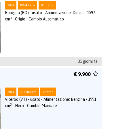
2021
89343 Km
Bologna
Bologna (BO) - usato - Alimentazione: Diesel - 1597
3
cm
- Grigio - Cambio Automatico
35 giorni fa
€ 9.900
2014
216000 Km
Viterbo
Viterbo (VT) - usato - Alimentazione: Benzina - 1991
3
cm
- Nero - Cambio Manuale