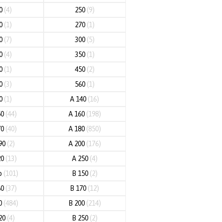
40
(4)
250
(9)
60
(1)
270
(1)
80
(7)
300
(5)
20
(4)
350
(1)
80
(1)
450
(2)
00
(3)
560
(1)
00
(1)
A 140
(16)
50
(44)
A 160
(198)
70
(40)
A 180
(850)
90
(2)
A 200
(176)
20
(13)
A 250
(4)
o
(101)
B 150
(2)
60
(37)
B 170
(12)
80
(484)
B 200
(214)
20
(4)
B 250
(2)